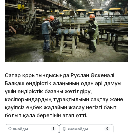
Сапар қорытындысында Руслан Өскенәлі
Балқаш өндірістік алаңының одан әрі дамуы
үшін өндірістік базаны жетілдіру,
кәсіпорындардың тұрақтылығын сақтау және
қауіпсіз еңбек жағдайын жасау негізгі бағыт
болып қала беретінін атап өтті.
🤍 Ұнайды
😞 Ұнамайды
1
0