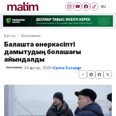
RU
Басты
Экономика
Балқашта өнеркәсіпті
дамытудың болашағы
айқындалды
24 қаңтар, 2026
•
Ереке Базарқұл
Экономика