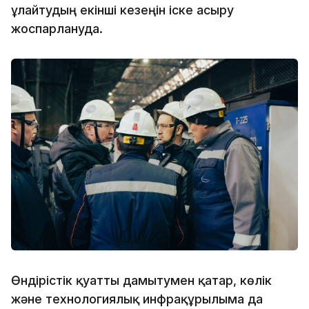
ұлғайтудың екінші кезеңін іске асыру
жоспарлануда.
Өндірістік қуатты дамытумен қатар, көлік
және технологиялық инфрақұрылымға да