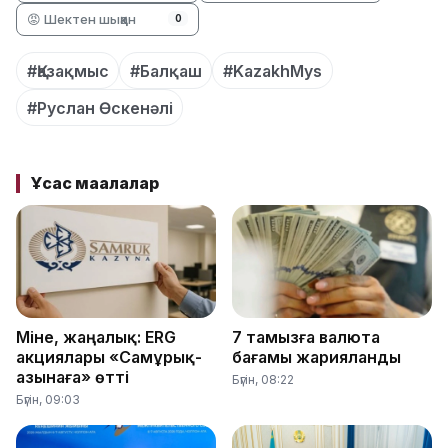
😡 Шектен шыққан
0
#Қазақмыс
#Балқаш
#KazakhMys
#Руслан Өскенәлі
Ұқсас мақалалар
Міне, жаңалық: ERG
7 тамызға валюта
акциялары «Самұрық-
бағамы жарияланды
Қазынаға» өтті
Бүгін, 08:22
Бүгін, 09:03