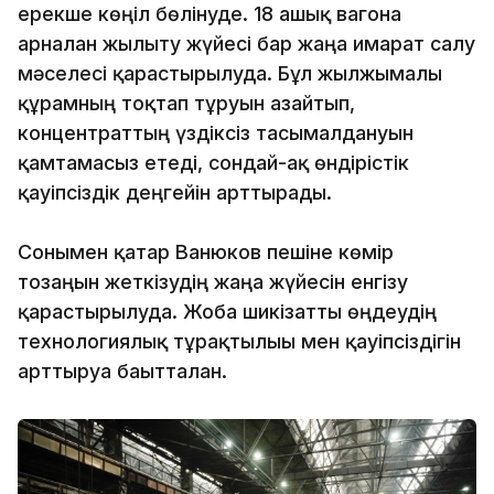
ерекше көңіл бөлінуде. 18 ашық вагонға
арналған жылыту жүйесі бар жаңа ғимарат салу
мәселесі қарастырылуда. Бұл жылжымалы
құрамның тоқтап тұруын азайтып,
концентраттың үздіксіз тасымалдануын
қамтамасыз етеді, сондай-ақ өндірістік
қауіпсіздік деңгейін арттырады.
Сонымен қатар Ванюков пешіне көмір
тозаңын жеткізудің жаңа жүйесін енгізу
қарастырылуда. Жоба шикізатты өңдеудің
технологиялық тұрақтылығы мен қауіпсіздігін
арттыруға бағытталған.