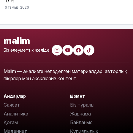
17%
6 тамыз, 2026
malim
Біз әлеуметтік желіде:
Malim — анализге негізделген материалдар, авторлық
пікірлер мен эксклюзив контент.
Айдарлар
Қызмет
Саясат
Біз туралы
Аналитика
Жарнама
Қоғам
Байланыс
Мәдениет
Құпиялылық