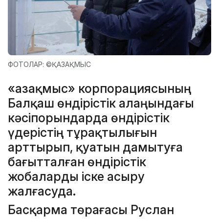
ФОТОЛАР: ©ҚАЗАҚМЫС
«Қазақмыс» корпорациясының
Балқаш өндірістік алаңындағы
кәсіпорындарда өндірістік
үдерістің тұрақтылығын
арттырып, қуатын дамытуға
бағытталған өндірістік
жобаларды іске асыру
жалғасуда.
Басқарма төрағасы Руслан