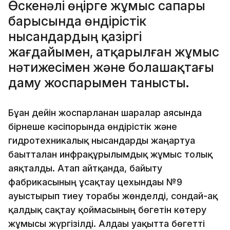
Өскенәлі өңірге жұмыс сапары
барысында өндірістік
нысандардың қазіргі
жағдайымен, атқарылған жұмыс
нәтижесімен және болашақтағы
даму жоспарымен танысты.
Бұған дейін жоспарланған шаралар аясында
бірнеше кәсіпорында өндірістік және
гидротехникалық нысандарды жаңартуға
бағытталған инфрақұрылымдық жұмыс толық
аяқталды. Атап айтқанда, байыту
фабрикасының ұсақтау цехындағы №9
ауыстырып тиеу торабы жөнделді, сондай-ақ
қалдық сақтау қоймасының бөгетін көтеру
жұмысы жүргізілді. Алдағы уақытта бөгетті