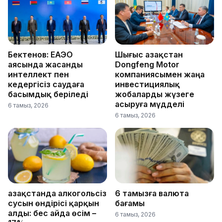
Бектенов: ЕАЭО
Шығыс Қазақстан
аясында жасанды
Dongfeng Motor
интеллект пен
компаниясымен жаңа
кедергісіз саудаға
инвестициялық
басымдық беріледі
жобаларды жүзеге
асыруға мүдделі
6 тамыз, 2026
6 тамыз, 2026
Қазақстанда алкогольсіз
6 тамызға валюта
сусын өндірісі қарқын
бағамы
алды: бес айда өсім –
6 тамыз, 2026