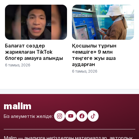
Балағат сөздер
Қосшылық тұрғын
жариялаған TikTok
«емшіге» 9 млн
блогер қамауға алынды
теңгеге жуық ақша
аударған
6 тамыз, 2026
6 тамыз, 2026
malim
Біз әлеуметтік желіде:
Malim — анализге негізделген материалдар, авторлық