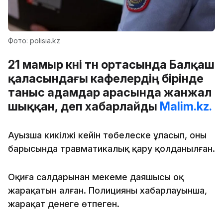
Фото: polisia.kz
21 мамыр күні түн ортасында Балқаш
қаласындағы кафелердің бірінде
таныс адамдар арасында жанжал
шыққан, деп хабарлайды
Malim.kz.
Ауызша кикілжің кейін төбелеске ұласып, оның
барысында травматикалық қару қолданылған.
Оқиға салдарынан мекеме даяшысы оқ
жарақатын алған. Полицияның хабарлауынша,
жарақат денеге өтпеген.