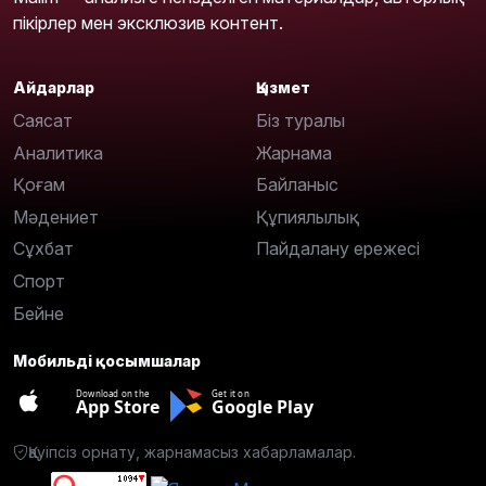
пікірлер мен эксклюзив контент.
Айдарлар
Қызмет
Саясат
Біз туралы
Аналитика
Жарнама
Қоғам
Байланыс
Мәдениет
Құпиялылық
Сұхбат
Пайдалану ережесі
Спорт
Бейне
Мобильді қосымшалар
Download on the
Get it on
App Store
Google Play
Қауіпсіз орнату, жарнамасыз хабарламалар.