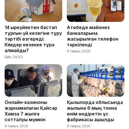
14 қыркүйектен бастап
Ақтөбеде майонез
тұрғын үй кезегіне тұру
банкаларына
тәртібі өзгереді:
жасырылған телефон
Кімдер кезекке тұра
тәркіленді
алмайды?
6 тамыз, 2026
Бүгін, 09:53
Онлайн-казиноны
Қызылорда облысында
жарнамалаған Қайсар
жылына 6 мың тонна
Хамза 7 жылға
өнім өндіретін құс
сотталуы мүмкін
фабрикасы ашылды
6 тамыз, 2026
6 тамыз, 2026