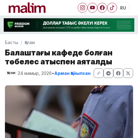
RU
Басты
Қоғам
Балқаштағы кафеде болған
төбелес атыспен аяқталды
24 мамыр, 2026
•
Арман Қайыпхан
Қоғам