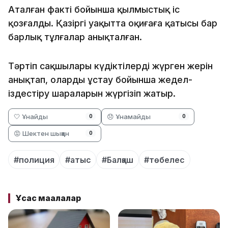
Аталған факті бойынша қылмыстық іс
қозғалды. Қазіргі уақытта оқиғаға қатысы бар
барлық тұлғалар анықталған.
Тәртіп сақшылары күдіктілердің жүрген жерін
анықтап, оларды ұстау бойынша жедел-
іздестіру шараларын жүргізіп жатыр.
🤍 Ұнайды
😞 Ұнамайды
0
0
😡 Шектен шыққан
0
#полиция
#атыс
#Балқаш
#төбелес
Ұқсас мақалалар