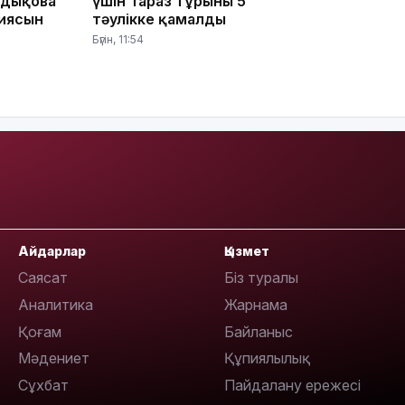
адықова
үшін Тараз тұрғыны 5
пиясын
тәулікке қамалды
Бүгін, 11:54
08:36
23:40
Айдарлар
Қызмет
Саясат
Біз туралы
Аналитика
Жарнама
21:59
Қоғам
Байланыс
Мәдениет
Құпиялылық
Сұхбат
Пайдалану ережесі