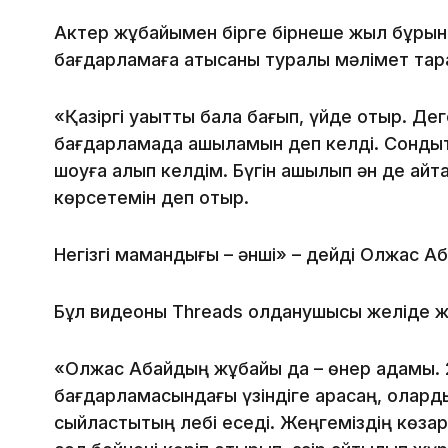
Актер жұбайымен бірге бірнеше жыл бұрын 
бағдарламаға қатысқаны туралы мәлімет тар
«Қазіргі уақытты бала бағып, үйде отыр. Де
бағдарламада ашыламын деп келді. Сондықт
шоуға алып келдім. Бүгін ашылып ән де айта
көрсетемін деп отыр.
Негізгі мамандығы – әнші» – дейді Олжас 
Бұл видеоны Threads қолданушысы желіде 
«Олжас Абайдың жұбайы да – өнер адамы. 
бағдарламасындағы үзіндіге қарасаң, олард
сыйластықтың лебі еседі. Жеңгеміздің көзқар