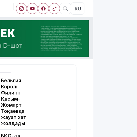
RU
Бельгия
Королі
Филипп
Қасым-
Жомарт
Тоқаевқа
жауап хат
жолдады
БҚО-да