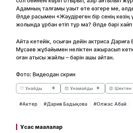
сол бейнені көріп отырып, қазір айтылып жү
Адамның талғамы уақыт өте өзгере ме, әлде
Әлде расымен «Жәудіреген бір сенің көзің ү
жолында құрбан етіп тұр ма? Әлде бәрі хайп
Айта кетейік, осыған дейін актриса Дариға 
Мұсаев жұбайымен неліктен ажырасып кетк
оған қатысы жайлы – бәрін ашық айтқан.
Фото: Видеодан скрин
🤍 Ұнайды
😞 Ұнамайды
😡 Шектен 
0
0
#Актер
#Дариға Бадықова
#Олжас Абай
Ұқсас мақалалар