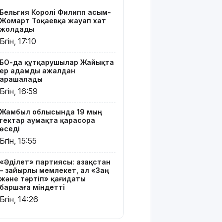
қағидаты
Бельгия Королі Филипп Қасым-
баршаға
Жомарт Тоқаевқа жауап хат
міндетті
жолдады
Бүгін, 17:10
Украина
Сызрань
БҚО-да құтқарушылар Жайықта
және
ер адамды ажалдан
Кубаньдағы
арашалады
мұнай
Бүгін, 16:59
өңдеу
зауыттарына
Жамбыл облысында 19 мың
дронмен
гектар аумақта қарасора
шабуыл
өседі
жасады
Бүгін, 15:55
Қызылордада
«Әділет» партиясы: Қазақстан
«Жасыл
– зайырлы мемлекет, ал «Заң
ел» еңбек
және тәртіп» қағидаты
жасақтарының
баршаға міндетті
қатысуымен
Бүгін, 14:26
экологиялық
сенбілік