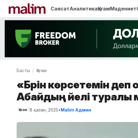
Саясат
Аналитика
Қоғам
Мәдениет
Басты
Қоғам
«Бәрін көрсетемін деп
Абайдың әйелі туралы 
8 қазан, 2025
•
Malim Админ
Қоғам