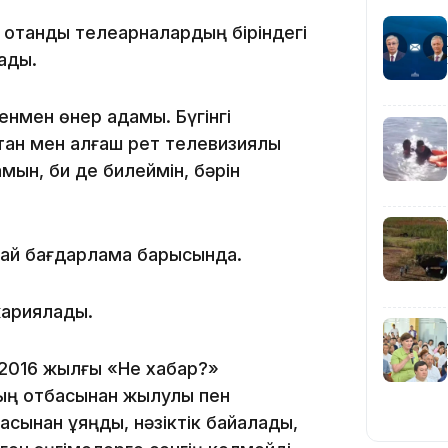
отандық телеарналардың біріндегі
ады.
генмен өнер адамы. Бүгінгі
ан мен алғаш рет телевизиялық
мын, би де билеймін, бәрін
13:39
Абай бағдарлама барысында.
жариялады.
2016 жылғы «Не хабар?»
13:00
ың отбасынан жылулық пен
асынан ұяңдық, нәзіктік байқалады,