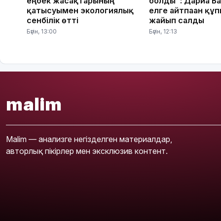
еңбек жасақтарының
болды": Дариға Б
қатысуымен экологиялық
елге айтпаған құ
сенбілік өтті
жайып салды
Бүгін, 13:00
Бүгін, 12:13
malim
Malim — анализге негізделген материалдар,
авторлық пікірлер мен эксклюзив контент.