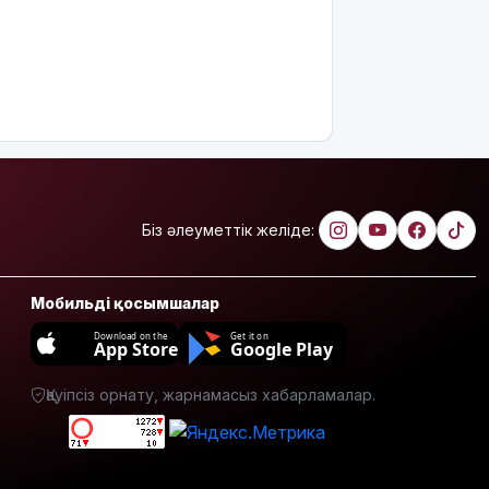
қолдады
8 тамызға
арналған
ауа райы
болжамы
Полиция
қазақстандық
жүргізушілерге
Біз әлеуметтік желіде:
маңызды
ескерту
жасады
Мобильді қосымшалар
Тоқаев
Download on the
Get it on
Ардақ
App Store
Google Play
Әмірқұловтың
отбасына
Қауіпсіз орнату, жарнамасыз хабарламалар.
көңіл
айтты
Құрылысшыларға