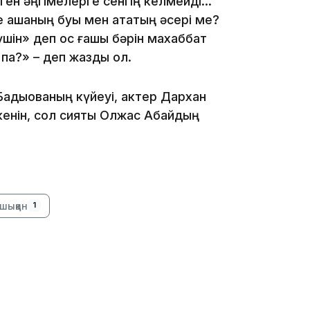
рген әңгімелерге сенгің келмейді…
 ақшаның буы мен атақтың әсері ме?
шін» деп қос ғашық бәрін махаббат
12:40
 па?» – деп жазды ол.
Бадықованың күйеуі, актер Дархан
енін, сол сияқты Олжас Абайдың
12:13
шыққан
1
11:54