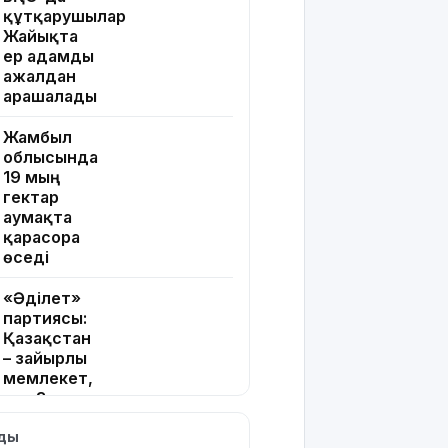
құтқарушылар
Жайықта
ер адамды
ажалдан
арашалады
Жамбыл
облысында
19 мың
гектар
аумақта
қарасора
өседі
«Әділет»
партиясы:
Қазақстан
– зайырлы
мемлекет,
ал «Заң
және
лды
тәртіп»