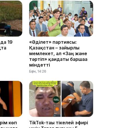
да 19
«Әділет» партиясы:
қта
Қазақстан – зайырлы
мемлекет, ал «Заң және
10:56
тәртіп» қағидаты баршаға
міндетті
Бүгін, 14:26
09:36
рім көп
TikTok-тағы тікелей эфирі