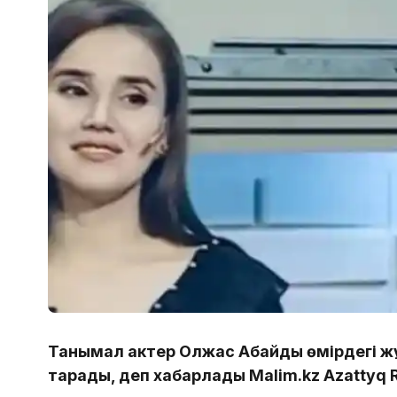
Танымал актер Олжас Абайдың өмірдегі 
тарады, деп хабарлады Malim.kz Azattyq 