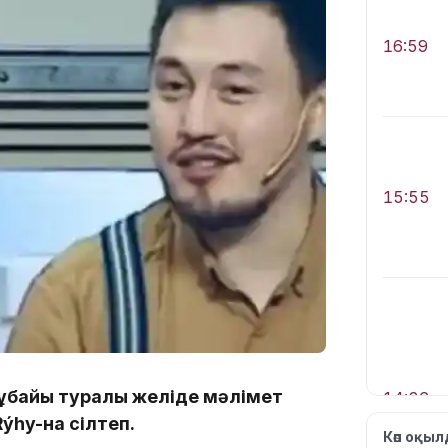
16:59
15:55
жұбайы туралы желіде мәлімет
14:26
Rýhy-на сілтеп.
Көп оқы