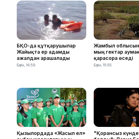
БҚО-да құтқарушылар
Жамбыл облысын
Жайықта ер адамды
мың гектар аума
ажалдан арашалады
қарасора өседі
Бүгін, 16:59
Бүгін, 15:55
Қызылордада «Жасыл ел»
"Қорғансыз күнде