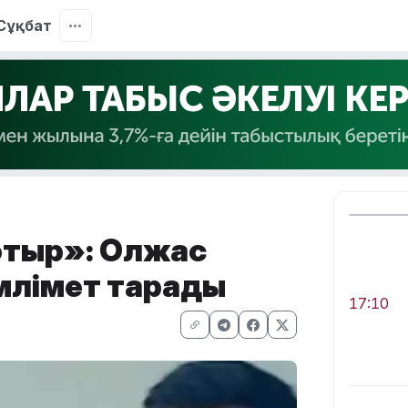
Сұқбат
 отыр»: Олжас
мәлімет тарады
17:10