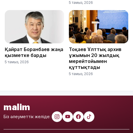
5 тамыз, 2026
Қайрат Боранбаев жаңа
Тоқаев Ұлттық архив
қызметке барды
ұжымын 20 жылдық
мерейтойымен
5 тамыз, 2026
құттықтады
5 тамыз, 2026
malim
Біз әлеуметтік желіде: