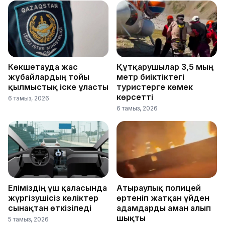
Көкшетауда жас
Құтқарушылар 3,5 мың
жұбайлардың тойы
метр биіктіктегі
қылмыстық іске ұласты
туристерге көмек
көрсетті
6 тамыз, 2026
6 тамыз, 2026
Еліміздің үш қаласында
Атыраулық полицей
жүргізушісіз көліктер
өртеніп жатқан үйден
сынақтан өткізіледі
адамдарды аман алып
шықты
5 тамыз, 2026