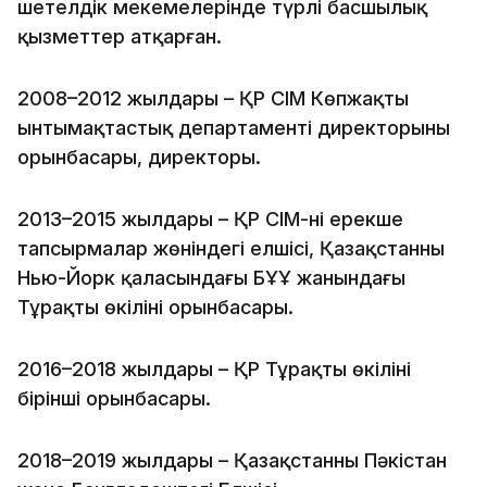
шетелдік мекемелерінде түрлі басшылық
қызметтер атқарған.
2008–2012 жылдары – ҚР СІМ Көпжақты
ынтымақтастық департаменті директорының
орынбасары, директоры.
2013–2015 жылдары – ҚР СІМ-нің ерекше
тапсырмалар жөніндегі елшісі, Қазақстанның
Нью-Йорк қаласындағы БҰҰ жанындағы
Тұрақты өкілінің орынбасары.
2016–2018 жылдары – ҚР Тұрақты өкілінің
бірінші орынбасары.
2018–2019 жылдары – Қазақстанның Пәкістан