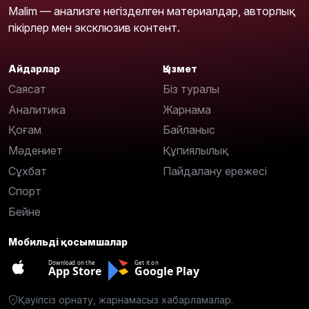
Malim — анализге негізделген материалдар, авторлық
пікірлер мен эксклюзив контент.
Айдарлар
Қызмет
Саясат
Біз туралы
Аналитика
Жарнама
Қоғам
Байланыс
Мәдениет
Құпиялылық
Сұхбат
Пайдалану ережесі
Спорт
Бейне
Мобильді қосымшалар
Download on the
Get it on
App Store
Google Play
Қауіпсіз орнату, жарнамасыз хабарламалар.