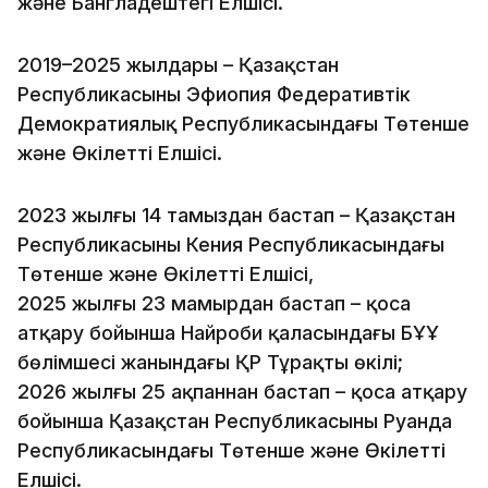
және Бангладештегі Елшісі.
2019–2025 жылдары – Қазақстан
Республикасының Эфиопия Федеративтік
Демократиялық Республикасындағы Төтенше
және Өкілетті Елшісі.
2023 жылғы 14 тамыздан бастап – Қазақстан
Республикасының Кения Республикасындағы
Төтенше және Өкілетті Елшісі,
2025 жылғы 23 мамырдан бастап – қоса
атқару бойынша Найроби қаласындағы БҰҰ
бөлімшесі жанындағы ҚР Тұрақты өкілі;
2026 жылғы 25 ақпаннан бастап – қоса атқару
бойынша Қазақстан Республикасының Руанда
Республикасындағы Төтенше және Өкілетті
Елшісі.