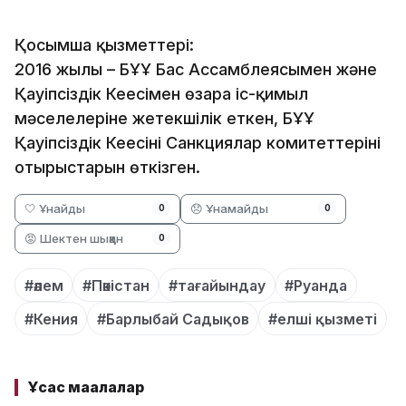
Қосымша қызметтері:
2016 жылы – БҰҰ Бас Ассамблеясымен және
Қауіпсіздік Кеңесімен өзара іс-қимыл
мәселелеріне жетекшілік еткен, БҰҰ
Қауіпсіздік Кеңесінің Санкциялар комитеттерінің
отырыстарын өткізген.
🤍 Ұнайды
😞 Ұнамайды
0
0
😡 Шектен шыққан
0
#әлем
#Пәкістан
#тағайындау
#Руанда
#Кения
#Барлыбай Садықов
#елші қызметі
Ұқсас мақалалар