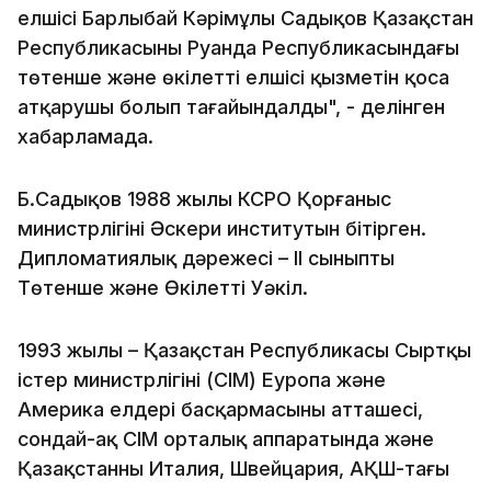
елшісі Барлыбай Кәрімұлы Садықов Қазақстан
Республикасының Руанда Республикасындағы
төтенше және өкілетті елшісі қызметін қоса
атқарушы болып тағайындалды", - делінген
хабарламада.
Б.Садықов 1988 жылы КСРО Қорғаныс
министрлігінің Әскери институтын бітірген.
Дипломатиялық дәрежесі – II сыныпты
Төтенше және Өкілетті Уәкіл.
1993 жылы – Қазақстан Республикасы Сыртқы
істер министрлігінің (СІМ) Еуропа және
Америка елдері басқармасының атташесі,
сондай-ақ СІМ орталық аппаратында және
Қазақстанның Италия, Швейцария, АҚШ-тағы