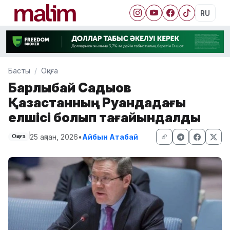
RU
Басты
Оқиға
Барлыбай Садықов
Қазақстанның Руандадағы
елшісі болып тағайындалды
25 ақпан, 2026
•
Айбын Атабай
Оқиға