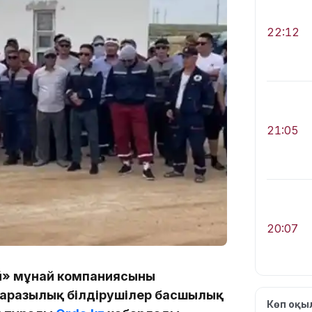
22:12
21:05
20:07
» мұнай компаниясының
Наразылық білдірушілер басшылық
Көп оқ