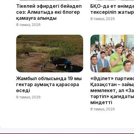
Тікелей эфирдегі бейәдеп
БҚО-да ет өнімде
сөз: Алматыда екі блогер
тексеріліп жатыр
қамауға алынды
8 тамыз, 2026
8 тамыз, 2026
Жамбыл облысында 19 мың
«Әділет» партия
гектар аумақта қарасора
Қазақстан – зай
өседі
мемлекет, ал «За
тәртіп» қағидаты
8 тамыз, 2026
міндетті
8 тамыз, 2026