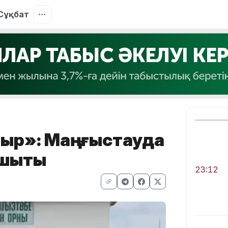
Сұқбат
тыр»: Маңғыстауда
шықты
23:12