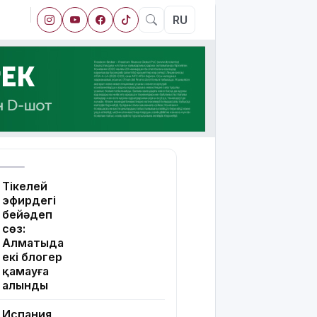
RU
Тікелей
эфирдегі
бейәдеп
сөз:
Алматыда
екі блогер
қамауға
алынды
Испания