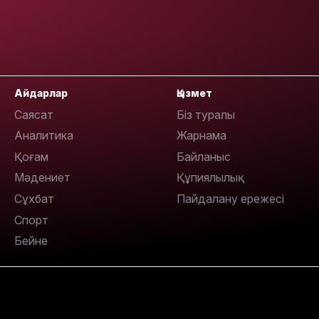
Айдарлар
Қызмет
Саясат
Біз туралы
10:56
Аналитика
Жарнама
Қоғам
Байланыс
Мәдениет
Құпиялылық
Сұхбат
Пайдалану ережесі
Спорт
Бейне
09:36