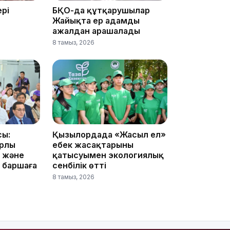
рі
БҚО-да құтқарушылар
Жайықта ер адамды
ажалдан арашалады
12:40
8 тамыз, 2026
12:13
сы:
Қызылордада «Жасыл ел»
ырлы
еңбек жасақтарының
ң және
қатысуымен экологиялық
 баршаға
сенбілік өтті
8 тамыз, 2026
11:54