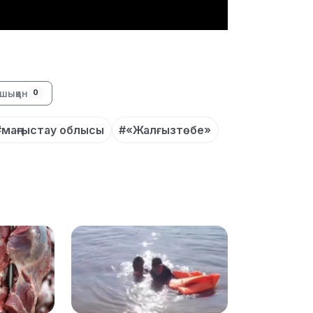
шыққан
0
13:39
#маңғыстау облысы
#«Жалғызтөбе»
13:00