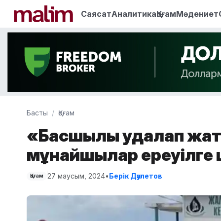
Саясат
Аналитика
Қоғам
Мәдениет
Басты
Қоғам
«Басшылық қудалап жа
мұнайшылар ереуілге 
27 маусым, 2024
•
Берік Дәулетов
Қоғам