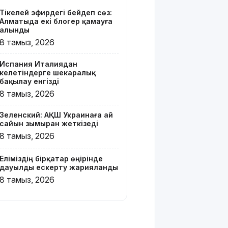
тайфун
Тікелей эфирдегі бейәдеп сөз:
соғып, 14
Алматыда екі блогер қамауға
мың
алынды
ғимарат
8 тамыз, 2026
жарықсыз
қалды
Испания Италиядан
келетіндерге шекаралық
БҚО-да ет
бақылау енгізді
өнімдері
8 тамыз, 2026
тексеріліп
жатыр
Зеленский: АҚШ Украинаға ай
сайын зымыран жеткізеді
Бельгия
8 тамыз, 2026
Королі
Филипп
Еліміздің бірқатар өңірінде
Қасым-
дауылды ескерту жарияланды
Жомарт
8 тамыз, 2026
Тоқаевқа
жауап хат
жолдады
БҚО-да