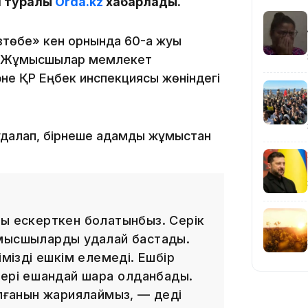
ұл туралы
Orda.kz
хабарлады.
18:58
зтөбе» кен орнында 60-қа жуық
р. Жұмысшылар мемлекет
әне ҚР Еңбек инспекциясы жөніндегі
17:57
далап, бірнеше адамды жұмыстан
ды ескерткен болатынбыз. Серік
17:10
мысшыларды қудалай бастады.
імізді ешкім елемеді. Ешбір
ері ешқандай шара қолданбады.
алғанын жариялаймыз, — деді