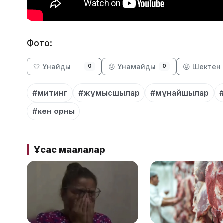
Фото:
🤍 Ұнайды
😞 Ұнамайды
😡 Шектен 
0
0
#митинг
#жұмысшылар
#мұнайшылар
#кен орны
Ұқсас мақалалар