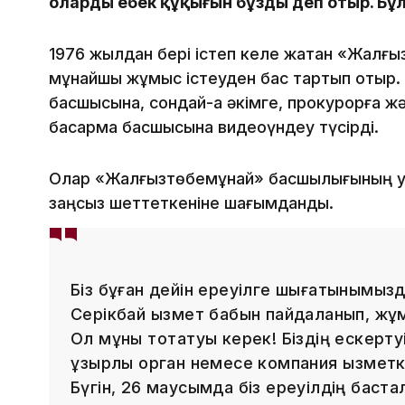
олардың еңбек құқығын бұзды деп отыр. Б
1976 жылдан бері істеп келе жатқан «Жалғы
мұнайшы жұмыс істеуден бас тартып оты
басшысына, сондай-ақ әкімге, прокурорға ж
басқарма басшысына видеоүндеу түсірді.
Олар «Жалғызтөбемұнай» басшылығының қу
заңсыз шеттеткеніне шағымданды.
Біз бұған дейін ереуілге шығатынымыз
Серікбай қызмет бабын пайдаланып, жұ
Ол мұны тоқтатуы керек! Біздің ескерту
құзырлы орган немесе компания қызметк
Бүгін, 26 маусымда біз ереуілдің баст