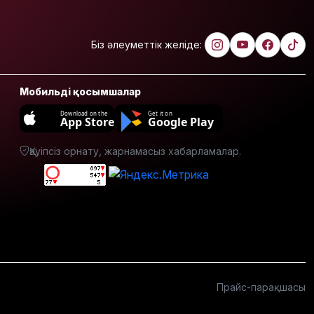
тұрғыны 5
тәулікке
қамалды
Біз әлеуметтік желіде:
Қазақстанда
талапкерлерге
2 мыңнан
Мобильді қосымшалар
астам
Download on the
Get it on
грант
App Store
Google Play
ұсынылады:
Кімдер
Қауіпсіз орнату, жарнамасыз хабарламалар.
үміткер
бола
алады?
ЕО мен
Украина
АҚШ-тың
Ресейге
қарсы жаңа
Прайс-парақшасы
санкцияларын
қолдады