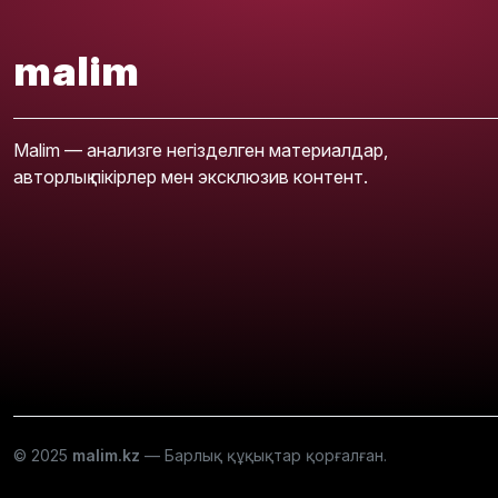
malim
Malim — анализге негізделген материалдар,
авторлық пікірлер мен эксклюзив контент.
© 2025
malim.kz
— Барлық құқықтар қорғалған.