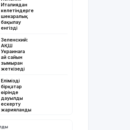
Италиядан
келетіндерге
шекаралық
бақылау
енгізді
Зеленский:
АҚШ
Украинаға
ай сайын
зымыран
жеткізеді
Еліміздің
бірқатар
өңірінде
дауылды
ескерту
жарияланды
Жапонияда
ылды
жойқын