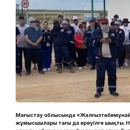
Маңғыстау облысында «Жалғызтөбемұнай
жұмысшылары тағы да ереуілге шықты. 