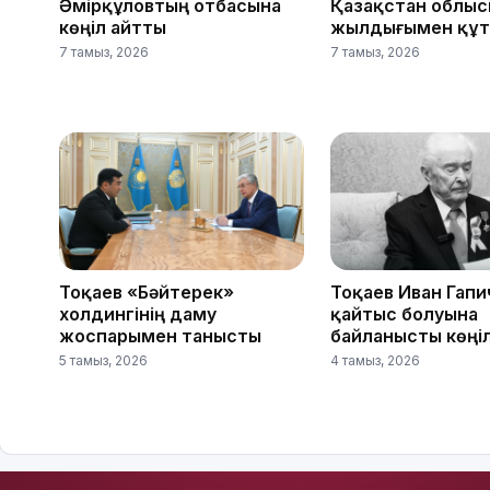
Әмірқұловтың отбасына
Қазақстан облыс
көңіл айтты
жылдығымен құ
7 тамыз, 2026
7 тамыз, 2026
Тоқаев «Бәйтерек»
Тоқаев Иван Гапи
холдингінің даму
қайтыс болуына
жоспарымен танысты
байланысты көңі
5 тамыз, 2026
4 тамыз, 2026