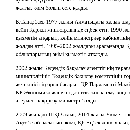
жалғыз әкім болып есте қалды.
Б.Сапарбаев 1977 жылы Алматыдағы халық ш
кейін Қаржы министрлігінде еңбек етті. 1990 
қызметін атқарып, кейін министрлер кабинетіні
жолдан өтті. 1995-2002 жылдары аралығында Қ
облыстарының әкімі қызметі
н
атқарды.
2002 жылы Кедендік бақылау агенттігінің төра
министрлігінің Кедендік бақылау комитетінің т
жетекшісінің орынбасары - ҚР Парламенті Мәжіл
ҚР
Э
кономика және бюджеттік жоспарлау вице-
әлеуметтік қорғау министрі болды.
2009 жылдан ШҚО әкімі, 2014 жылы Үкімет б
Ақтөбе облысының әкімі, ҚР
Е
ңбек және халықт