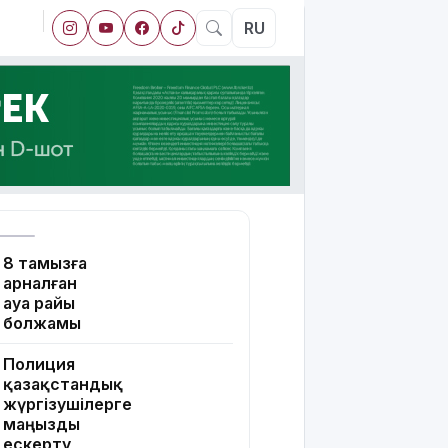
RU
8 тамызға
арналған
ауа райы
болжамы
Полиция
қазақстандық
жүргізушілерге
маңызды
ескерту