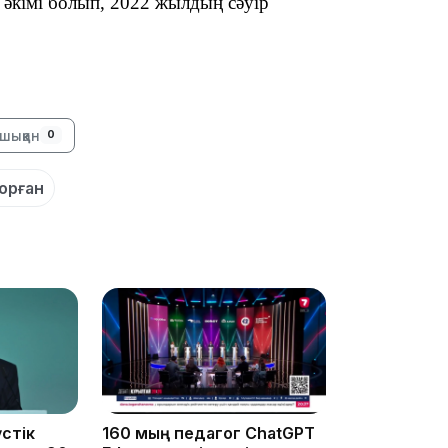
әкімі
болып
, 2022 жылдың сәуір
17:34
шыққан
0
16:34
орған
16:33
стік
160 мың педагог ChatGPT
16:01