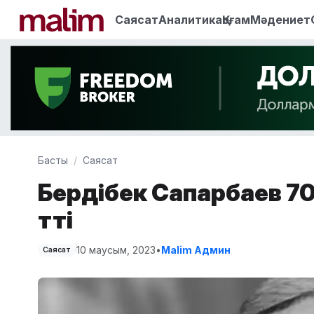
Саясат
Аналитика
Қоғам
Мәдениет
Басты
Саясат
Бердібек Сапарбаев 70
өтті
10 маусым, 2023
•
Malim Админ
Саясат