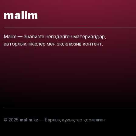
malim
Malim — анализге негізделген материалдар,
авторлық пікірлер мен эксклюзив контент.
© 2025
malim.kz
— Барлық құқықтар қорғалған.