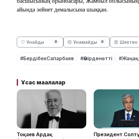
басшысының орынбасары, Жамбыл облысының 
айында зейнет демалысына шыққан.
🤍 Ұнайды
😞 Ұнамайды
😡 Шектен 
0
0
#БердібекСапарбаев
#Өмірденөтті
#Жаңақ
Ұқсас мақалалар
Тоқаев Ардақ
Президент Солтү