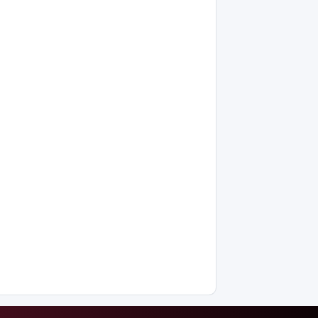
үңгірі»
хитке
айналды
Жасанды
интеллектіні
өшіруге
міндеттейтін
болып
жатыр
Грант
иегерлерінің
тізімі
шықты
Белгілі
блогер
Астанада
былапыт
сөз
айтқаны
үшін