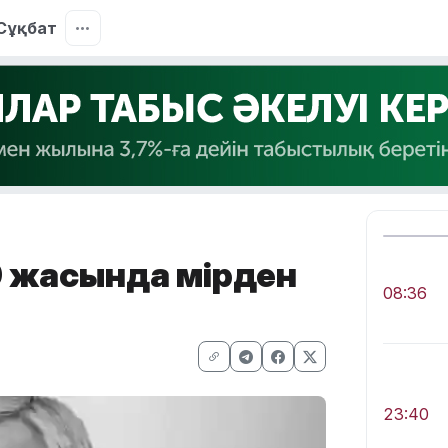
Сұқбат
 жасында өмірден
08:36
23:40