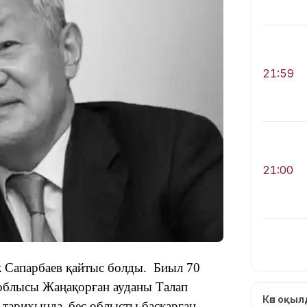
21:59
21:00
ек Сапарбаев қайтыс болды
.
Биыл 70
облысы Жаңақорған ауданы Талап
20:52
Көп оқы
н тарихында
бес облысты басқарған