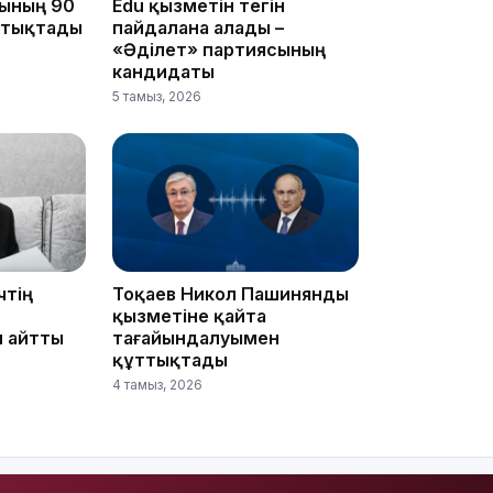
ының 90
Edu қызметін тегін
ттықтады
пайдалана алады –
«Әділет» партиясының
кандидаты
5 тамыз, 2026
15:33
15:04
чтің
Тоқаев Никол Пашинянды
қызметіне қайта
л айтты
тағайындалуымен
құттықтады
4 тамыз, 2026
14:10