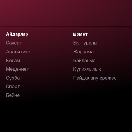
Айдарлар
Қызмет
Саясат
Біз туралы
Аналитика
Жарнама
13:14
Қоғам
Байланыс
Мәдениет
Құпиялылық
Сұхбат
Пайдалану ережесі
Спорт
Бейне
13:08