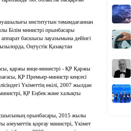
аруашылығы институтын
тәмамдағаннан
жылы Білім министрі орынбасары
ң аппарат басшысы лауазымына дейінгі
ызылорда, Оңтүстік Қазақстан
19:39
ғасы, қаржы вице-министрі - ҚР Қаржы
өрағасы, ҚР Премьер-министр кеңсесі
ісіндегі Үкіметтің өкілі, 2007 жылдан
министрі, ҚР
Е
ңбек және халықты
18:45
асшысының орынбасары, 2015 жылы
ы әлеуметтік қорғау министрі, Үкімет