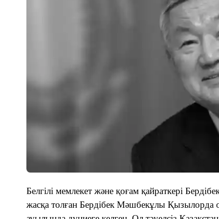
Белгілі мемлекет және қоғам қайраткері Бердіб
жасқа толған Бердібек Мәшбекұлы Қызылорда 
ауылында дүниеге келген. Ол тәуелсіз Қазақ
с
та