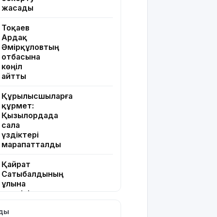
жасады
Тоқаев
Ардақ
Әмірқұловтың
отбасына
көңіл
айтты
Құрылысшыларға
құрмет:
Қызылордада
сала
үздіктері
марапатталды
Қайрат
Сатыбалдының
ұлына
тиесілі
болған
лды
«Байсат»