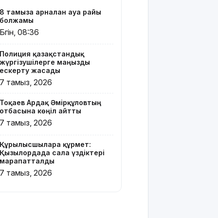
базары
8 тамызға арналған ауа райы
жаңа иесін
болжамы
тапты
Бүгін, 08:36
Қарағандада
Полиция қазақстандық
Z белгісі
жүргізушілерге маңызды
бар жейде
ескерту жасады
киген
7 тамыз, 2026
жолаушы
қызу
Тоқаев Ардақ Әмірқұловтың
талқыға
отбасына көңіл айтты
түсті
7 тамыз, 2026
Президент
Солтүстік
Құрылысшыларға құрмет:
Қазақстан
Қызылордада сала үздіктері
марапатталды
облысының
90
7 тамыз, 2026
жылдығымен
құттықтады
Телефон