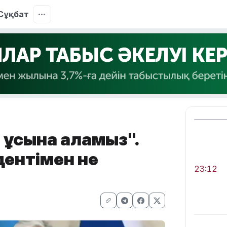
Сұқбат
 ұсына аламыз".
дентімен не
23:12