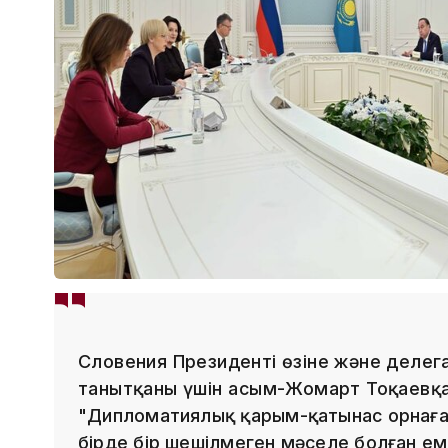
Словения Президенті өзіне және деле
танытқаны үшін Қасым-Жомарт Тоқаевқ
"Дипломатиялық қарым-қатынас орнаған
бірде бір шешілмеген мәселе болған е