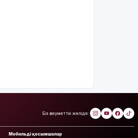
8 тамызға
арналған
ауа райы
болжамы
Полиция
қазақстандық
жүргізушілерге
маңызды
ескерту
жасады
Тоқаев Ардақ
Әмірқұловтың
отбасына
көңіл
айтты
Біз әлеуметтік желіде:
Құрылысшыларға
құрмет:
Қызылордада
Мобильді қосымшалар
сала