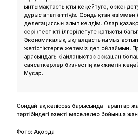
ынтымақтастықты кеңейтуге, өркендету
дұрыс атап өттіңіз. Сондықтан өзіммен б
делегациясын алып келдім. Олар қазақ
серіктестікті ілгерілетуге қатысты ба
Экономикалық ықпалдастығымыз артып 
жетістіктерге жетеміз деп ойлаймын. 
арасындағы байланыстар әрқашан болаш
саясаткерлер бизнестің көкжиегін кеңей
Мусар.
Сондай-ақ келіссөз барысында тараптар жа
тәртібіндегі өзекті мәселелер бойынша жан
Фото: Ақорда