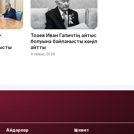
08:36
»
Тоқаев Иван Гапичтің қайтыс
болуына байланысты көңіл
ысты
айтты
23:40
4 тамыз, 2026
21:59
Айдарлар
Қызмет
21:00