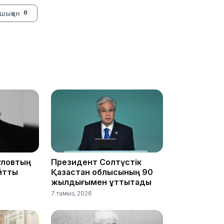
шыққан
0
10:56
құловтың
Президент Солтүстік
йтты
Қазақстан облысының 90
жылдығымен құттықтады
09:36
7 тамыз, 2026