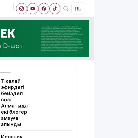
RU
Тікелей
эфирдегі
бейәдеп
сөз:
Алматыда
екі блогер
қамауға
алынды
Испания