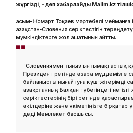
жүргізді, - деп хабарлайды Мalim.kz тілші
Қасым-Жомарт Тоқаев мәртебелі мейманға іл
Қазақстан-Словения серіктестігін тереңдетуге
мүмкіндіктерге жол ашатынын айтты.
"Словениямен тығыз ынтымақтастық құру
Президент ретінде өзара мүддемізге с
байланысты нығайтуға күш-жігерімді с
Қазақстанның Балқан түбегіндегі негізг
серіктестерінің бірі ретінде қарастыра
өкілдеріне және үкіметіңізге бірқатар
деді Мемлекет басшысы.