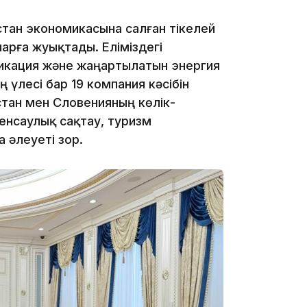
16:59
стан экономикасына салған тікелей
арға жуықтады. Еліміздегі
икация және жаңартылатын энергия
үлесі бар 19 компания кәсібін
қстан мен Словенияның көлік-
енсаулық сақтау, туризм
15:55
 әлеуеті зор.
14:26