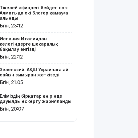
тайфун
Тікелей эфирдегі бейәдеп сөз:
соғып, 14
Алматыда екі блогер қамауға
мың
алынды
ғимарат
Бүгін, 23:12
жарықсыз
қалды
Испания Италиядан
келетіндерге шекаралық
БҚО-да ет
бақылау енгізді
өнімдері
Бүгін, 22:12
тексеріліп
жатыр
Зеленский: АҚШ Украинаға ай
сайын зымыран жеткізеді
Бельгия
Бүгін, 21:05
Королі
Филипп
Еліміздің бірқатар өңірінде
Қасым-
дауылды ескерту жарияланды
Жомарт
Бүгін, 20:07
Тоқаевқа
жауап хат
жолдады
БҚО-да