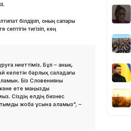
сі.
18:58
типат білдіріп, оның сапары
 септігін тигізіп, кең
17:57
ға ниеттіміз. Бұл – анық.
ай келетін барлық саладағы
аламын. Біз Словенияны
і және өте маңызды
17:10
мыз. Сіздің елдің бизнес
 ұтымды жоба ұсына аламыз", –