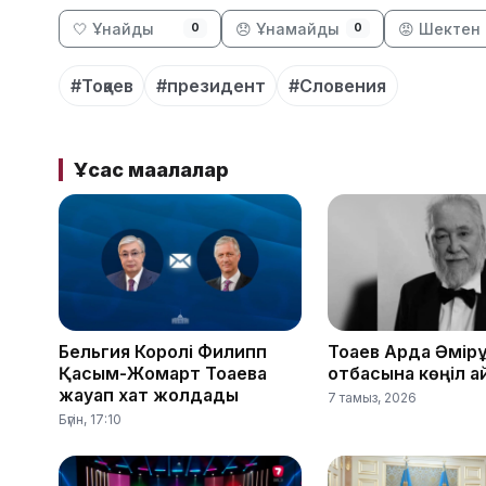
🤍 Ұнайды
😞 Ұнамайды
😡 Шектен 
0
0
#Тоқаев
#президент
#Словения
Ұқсас мақалалар
Бельгия Королі Филипп
Тоқаев Ардақ Әмір
Қасым-Жомарт Тоқаевқа
отбасына көңіл а
жауап хат жолдады
7 тамыз, 2026
Бүгін, 17:10