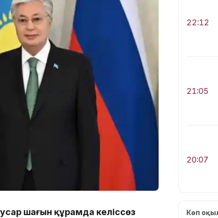
22:12
21:05
20:07
усар шағын құрамда келіссөз
Көп оқ