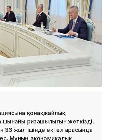
13:39
гациясына қонақжайлық
13:00
а шынайы ризашылығын жеткізді.
 33 жыл ішінде екі ел арасында
мес. Мұның экономикалық