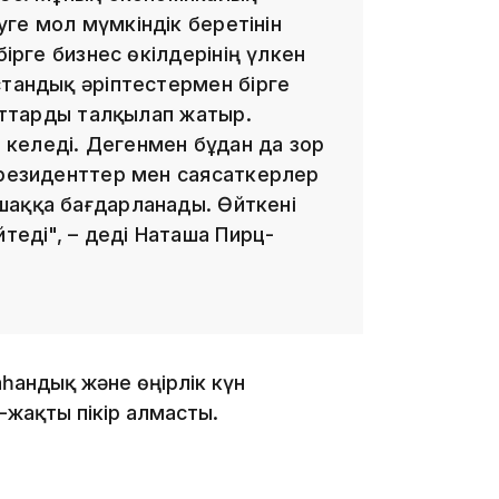
ге мол мүмкіндік беретінін
ірге бизнес өкілдерінің үлкен
12:40
стандық әріптестермен бірге
ғыттарды талқылап жатыр.
келеді. Дегенмен бұдан да зор
Президенттер мен саясаткерлер
аққа бағдарланады. Өйткені
теді", – деді Наташа Пирц-
12:13
һандық және өңірлік күн
-жақты пікір алмасты.
11:54