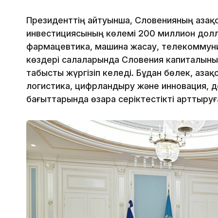
Президенттің айтуынша, Словенияның Қазақ
инвестициясының көлемі 200 миллион долл
фармацевтика, машина жасау, телекоммун
көздері салаларында Словения капиталының 
табысты жүргізіп келеді. Бұдан бөлек, Қаза
логистика, цифрландыру және инновация, д
бағыттарында өзара серіктестікті арттыруға