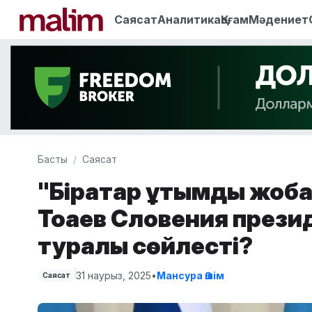
Саясат
Аналитика
Қоғам
Мәдениет
Басты
Саясат
"Бірқатар ұтымды жоба
Тоқаев Словения прези
туралы сөйлесті?
31 наурыз, 2025
•
Мансура Әшім
Саясат