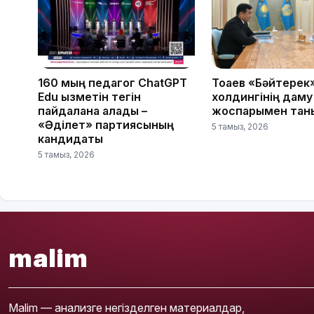
160 мың педагог ChatGPT
Тоқаев «Бәйтерек
Edu қызметін тегін
холдингінің даму
пайдалана алады –
жоспарымен тан
«Әділет» партиясының
5 тамыз, 2026
кандидаты
5 тамыз, 2026
malim
Malim — анализге негізделген материалдар,