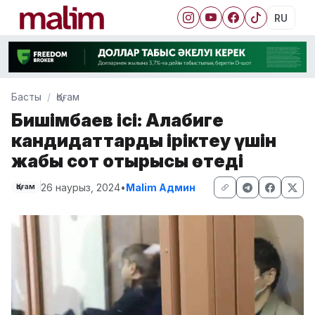
RU
Басты
Қоғам
Бишімбаев ісі: Алқабиге
кандидаттарды іріктеу үшін
жабық сот отырысы өтеді
26 наурыз, 2024
•
Malim Админ
Қоғам