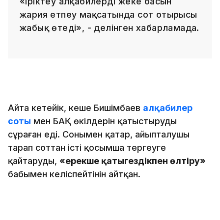
«Іріктеу алқабилердің жеке басын
жария етпеу мақсатында сот отырысы
жабық өтеді», - делінген хабарламада.
Айта кетейік, кеше Бишімбаев
алқабилер
соты
мен БАҚ өкілдерін қатыстыруды
сұраған еді. Сонымен қатар, айыпталушы
тарап соттан істі қосымша тергеуге
қайтаруды,
«ерекше қатыгездікпен өлтіру»
бабымен келіспейтінін айтқан.