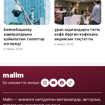
Бейнебақылау
Құран оқығандарға тегін
камераларына
кофе берген кофехана
қойылатын талаптар
акциясын тоқтатты
өзгереді
5 тамыз, 2026
5 тамыз, 2026
malim
Біз әлеуметтік желіде:
Malim — анализге негізделген материалдар, авторлық
пікірлер мен эксклюзив контент.