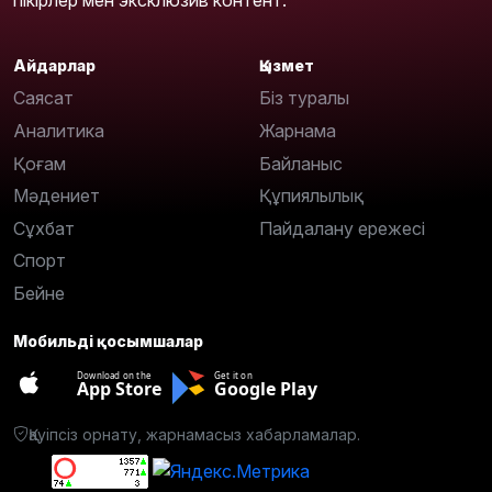
Айдарлар
Қызмет
Саясат
Біз туралы
Аналитика
Жарнама
Қоғам
Байланыс
Мәдениет
Құпиялылық
Сұхбат
Пайдалану ережесі
Спорт
Бейне
Мобильді қосымшалар
Download on the
Get it on
App Store
Google Play
Қауіпсіз орнату, жарнамасыз хабарламалар.