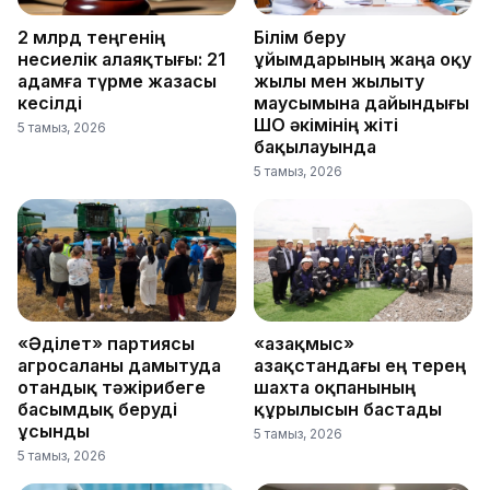
2 млрд теңгенің
Білім беру
несиелік алаяқтығы: 21
ұйымдарының жаңа оқу
адамға түрме жазасы
жылы мен жылыту
кесілді
маусымына дайындығы
ШҚО әкімінің жіті
5 тамыз, 2026
бақылауында
5 тамыз, 2026
«Әділет» партиясы
«Қазақмыс»
агросаланы дамытуда
Қазақстандағы ең терең
отандық тәжірибеге
шахта оқпанының
басымдық беруді
құрылысын бастады
ұсынды
5 тамыз, 2026
5 тамыз, 2026