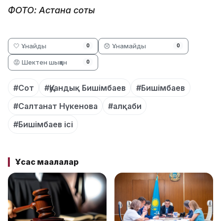
ФОТО: Астана соты
🤍 Ұнайды
😞 Ұнамайды
0
0
😡 Шектен шыққан
0
#Сот
#Қуандық Бишімбаев
#Бишімбаев
#Салтанат Нүкенова
#алқаби
#Бишімбаев ісі
Ұқсас мақалалар