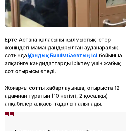
Ертең Астана қаласының қылмыстық істер
жөніндегі мамандандырылған ауданаралық
сотында
Қуандық Бишімбаевтың ісі
бойынша
алқабиге кандидаттарды іріктеу үшін жабық
сот отырысы өтеді.
Жоғарғы соттың хабарлауынша, отырыста 12
адамнан тұратын (10 негізгі, 2 қосалқы)
алқабилер алқасы таңдалып алынады.