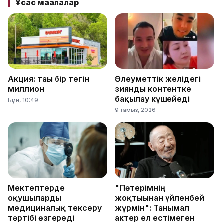
Ұқсас мақалалар
Акция: тағы бір тегін
Әлеуметтік желідегі
миллион
зиянды контентке
бақылау күшейеді
Бүгін, 10:49
9 тамыз, 2026
Мектептерде
"Пәтерімнің
оқушыларды
жоқтығынан үйленбей
медициналық тексеру
жүрмін": Танымал
тәртібі өзгереді
актер ел естімеген