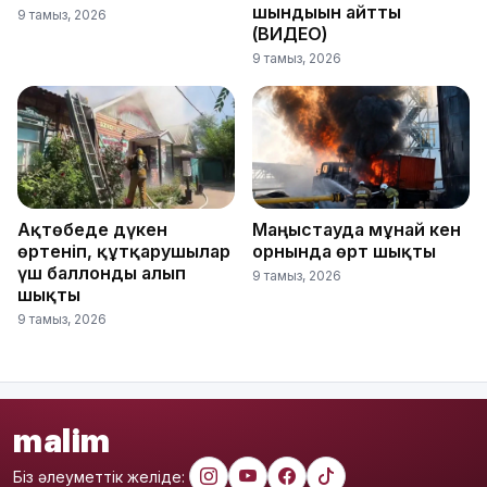
шындығын айтты
9 тамыз, 2026
(ВИДЕО)
9 тамыз, 2026
Ақтөбеде дүкен
Маңғыстауда мұнай кен
өртеніп, құтқарушылар
орнында өрт шықты
үш баллонды алып
9 тамыз, 2026
шықты
9 тамыз, 2026
malim
Біз әлеуметтік желіде: