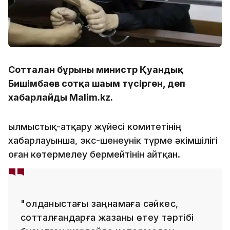
Сотталған бұрынғы министр Қуандық
Бишімбаев сотқа шағым түсірген, деп
хабарлайды Malim.kz.
Қылмыстық-атқару жүйесі комитетінің
хабарлауынша, экс-шенеунік түрме әкімшілігі
оған көтермелеу бермейтінін айтқан.
"Қолданыстағы заңнамаға сәйкес,
сотталғандарға жазаны өтеу тәртібі