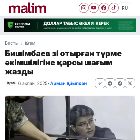
RU
Басты
Қоғам
Бишімбаев өзі отырған түрме
әкімшілігіне қарсы шағым
жазды
6 ақпан, 2025
•
Арман Қайыпхан
Қоғам