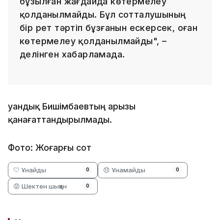
бұзылған жағдайда көтермелеу
қолданылмайды. Бұл сотталушының
бір рет тәртіп бұзғанын ескерсек, оған
көтермелеу қолданылмайды", –
делінген хабарламада.
Қуандық Бишімбаевтың арызы
қанағаттандырылмады.
Фото: Жоғарғы сот
🤍 Ұнайды
😞 Ұнамайды
0
0
😡 Шектен шыққан
0