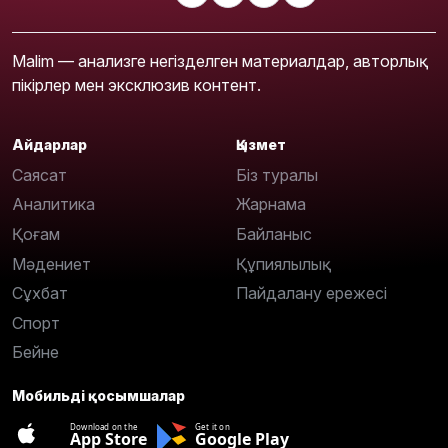
Malim — анализге негізделген материалдар, авторлық
пікірлер мен эксклюзив контент.
Айдарлар
Қызмет
Саясат
Біз туралы
Аналитика
Жарнама
Қоғам
Байланыс
Мәдениет
Құпиялылық
Сұхбат
Пайдалану ережесі
Спорт
Бейне
Мобильді қосымшалар
Download on the
Get it on
App Store
Google Play