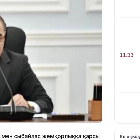
11:33
11:19
ығымен сыбайлас жемқорлыққа қарсы
Көп оқы