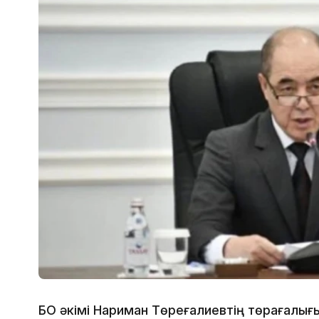
БҚО әкімі Нариман Төреғалиевтің төрағал