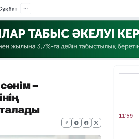
Сұқбат
 сенім –
інің
сталады
11:59