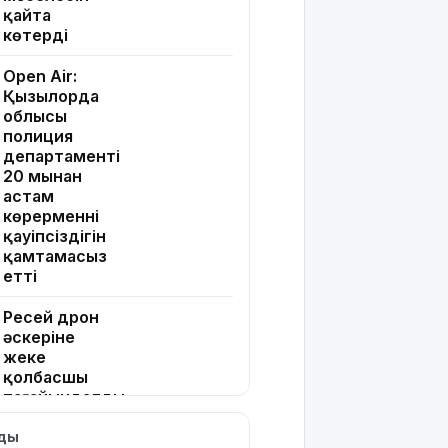
қайта
көтерді
Open Air:
Қызылорда
облысы
полиция
департаменті
20 мыңнан
астам
көрерменнің
қауіпсіздігін
қамтамасыз
етті
Ресей дрон
әскеріне
жеке
қолбасшы
тағайындалды.
Екі
тарапттың
лды