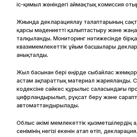
іс-қимыл жөніндегі аймақтық комиссия оты
Жиында декларациялау талаптарының сақт
қарсы мәдениетті қалыптастыру және жаңа 
талқыланды. Мониторинг нәтижесінде бірқ
квазимемлекеттік ұйым басшылары деклара
анықталды.
Жыл басынан бері өңірде сыбайлас жемқор
астам ақпараттық материал жарияланды. С
кодексіне сәйкес құрылыс саласындағы про
цифрландырылып, рұқсат беру және сарап
автоматтандырылады.
Облыс әкімі мемлекеттік қызметшілердің а
сенімінің негізі екенін атап өтіп, декларац