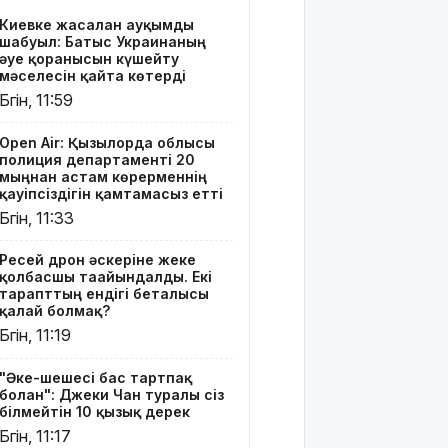
ендігі
Киевке жасалған ауқымды
беталысы
шабуыл: Батыс Украинаның
қалай
әуе қорғанысын күшейту
болмақ?
мәселесін қайта көтерді
Бүгін, 11:59
"Әке-
шешесі бас
Open Air: Қызылорда облысы
тартпақ
полиция департаменті 20
болған":
мыңнан астам көрерменнің
Джеки Чан
қауіпсіздігін қамтамасыз етті
туралы сіз
Бүгін, 11:33
білмейтін
10 қызық
Ресей дрон әскеріне жеке
дерек
қолбасшы тағайындалды. Екі
тарапттың ендігі беталысы
МӘМС:
қалай болмақ?
қаржының
Бүгін, 11:19
тиімді
жұмсалуы
"Әке-шешесі бас тартпақ
қатаң
болған": Джеки Чан туралы сіз
қадағаланады
білмейтін 10 қызық дерек
Бүгін, 11:17