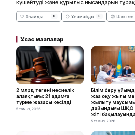
күшейтуді және құрылыс нысандарын тұрақ
🤍 Ұнайды
😞 Ұнамайды
😡 Шектен 
0
0
Ұқсас мақалалар
2 млрд теңгенің несиелік
Білім беру ұйымд
алаяқтығы: 21 адамға
жаңа оқу жылы ме
түрме жазасы кесілді
жылыту маусым
дайындығы ШҚО әк
5 тамыз, 2026
жіті бақылауынд
5 тамыз, 2026