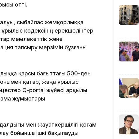
рысы өтті.
алуы, сыбайлас жемқорлыққа
Құрылыс кодексінің ерекшеліктері
атар мемлекеттік және
ция тапсыру мерзімін бұзғаны
11:17
лыққа қарсы бағыттағы 500-ден
онымен қатар, жаңа Құрылыс
цестер Q-portal жүйесі арқылы
тама жұмыстары
10:53
далдығы мен жауапкершілігі қоғам
иялау бойынша ішкі бақылауды