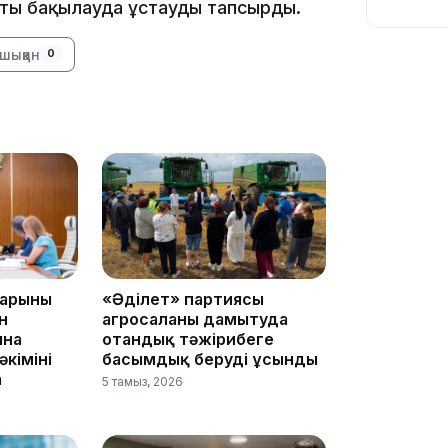
ты бақылауда ұстауды тапсырды.
10:29
шыққан
0
10:05
09:39
арының
«Әділет» партиясы
н
агросаланы дамытуда
ына
отандық тәжірибеге
імінің
басымдық беруді ұсынды
а
5 тамыз, 2026
09:09