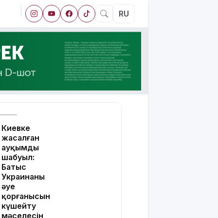
RU
Киевке
жасалған
ауқымды
шабуыл:
Батыс
Украинаның
әуе
қорғанысын
күшейту
мәселесін