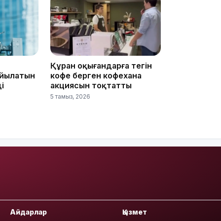
08:12
Құран оқығандарға тегін
ойылатын
кофе берген кофехана
і
акциясын тоқтатты
5 тамыз, 2026
08:10
07:37
Айдарлар
Қызмет
23:11