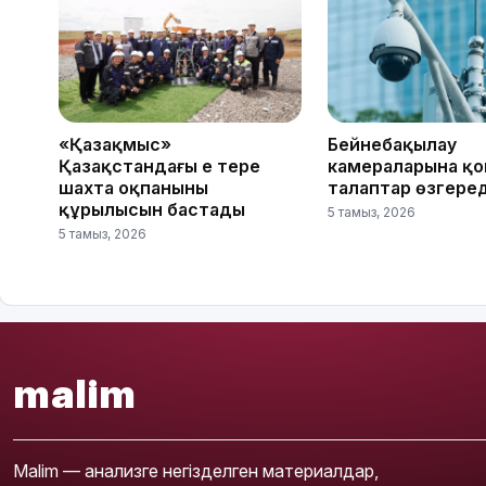
«Қазақмыс»
Бейнебақылау
Қазақстандағы ең терең
камераларына қ
шахта оқпанының
талаптар өзгеред
құрылысын бастады
5 тамыз, 2026
5 тамыз, 2026
malim
Malim — анализге негізделген материалдар,