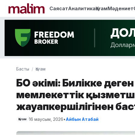
Саясат
Аналитика
Қоғам
Мәдениет
Басты
Қоғам
БҚО әкімі: Билікке деген
мемлекеттік қызметш
жауапкершілігінен ба
16 маусым, 2026
•
Айбын Атабай
Қоғам