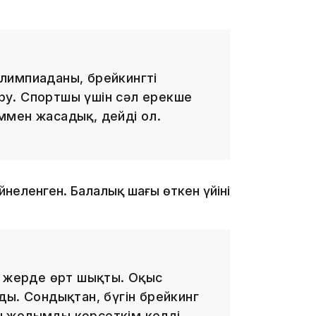
19:46
 Олимпиаданы, брейкингті
у. Спортшы үшін сәл ерекше
рыммен жасадық, дейді ол.
19:36
йнеленген. Балалық шағы өткен үйінің
л жерде өрт шықты. Оқыс
ды. Сондықтан, бүгін брейкинг
 жолымды көрсеткім келді.