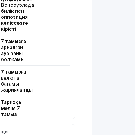
Венесуэлада
билік пен
оппозиция
келіссөзге
кірісті
7 тамызға
арналған
ауа райы
болжамы
7 тамызға
валюта
бағамы
жарияланды
Тарихқа
мәлім 7
тамыз
Қазақстанда
ылды
операциядан