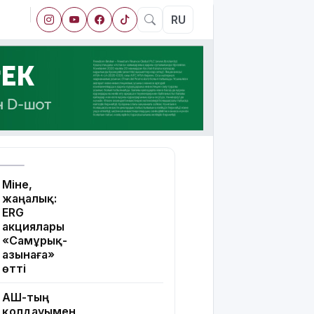
RU
Міне,
жаңалық:
ERG
акциялары
«Самұрық-
Қазынаға»
өтті
АҚШ-тың
қолдауымен