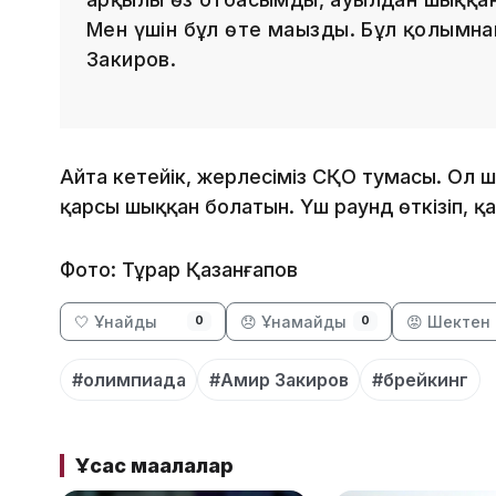
Мен үшін бұл өте маңызды. Бұл қолымна
Закиров.
Айта кетейік, жерлесіміз СҚО тумасы. Ол 
қарсы шыққан болатын. Үш раунд өткізіп, қа
Фото: Тұрар Қазанғапов
🤍 Ұнайды
😞 Ұнамайды
😡 Шектен 
0
0
#олимпиада
#Амир Закиров
#брейкинг
Ұқсас мақалалар