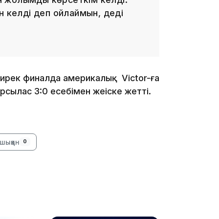
19:10
н келді деп ойлаймын, деді
ширек финалда америкалық Victor-ға
19:09
рсылас 3:0 есебімен жеңіске жетті.
шыққан
0
18:50