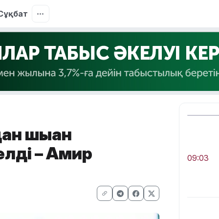
Сұқбат
ан шыққан
лді – Амир
09:03