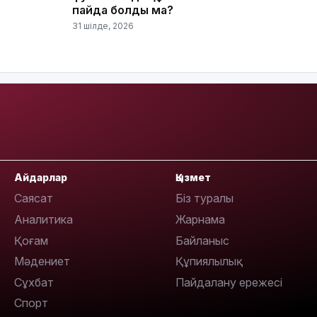
пайда болды ма?
31 шілде, 2026
16:37
16:01
Айдарлар
Қызмет
Саясат
Біз туралы
Аналитика
Жарнама
Қоғам
Байланыс
15:59
Мәдениет
Құпиялылық
Сұхбат
Пайдалану ережесі
Спорт