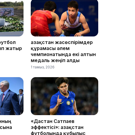
17:33
футбол
Қазақстан жасөспірімдер
ып жатыр
құрамасы әлем
чемпионатында екі алтын
медаль жеңіп алды
1 тамыз, 2026
17:17
анның
«Дастан Сатпаев
асына
эффектісі»: Қазақстан
футболында құбылыс