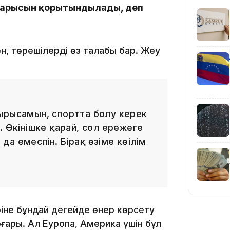
жарысын қорытындылады, деп
23:23
н, төрешілердің өз талабы бар. Жеңу
22:45
ырысамын, спортта болу керек
. Өкінішке қарай, сол ережеге
 да емеспін. Бірақ өзіме көңілім
21:46
ріне бұндай деңгейде өнер көрсету
ғары. Ал Еуропа, Америка үшін бұл