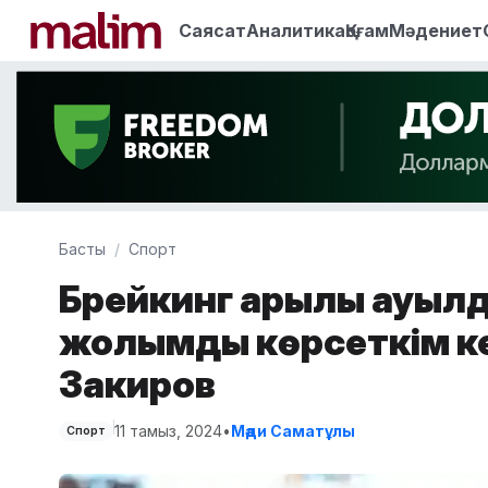
Саясат
Аналитика
Қоғам
Мәдениет
Басты
Спорт
Брейкинг арқылы ауылд
жолымды көрсеткім ке
Закиров
11 тамыз, 2024
•
Мәди Саматұлы
Спорт