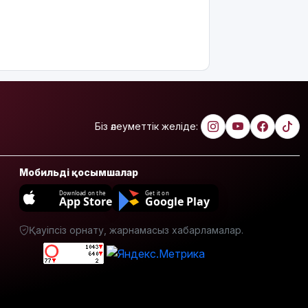
Қосшылық
тұрғын
«емшіге» 9
млн
теңгеге
жуық ақша
аударған
Ең жоғары
Біз әлеуметтік желіде:
жалақыдан
үміткер
кім?
Мобильді қосымшалар
Электросамокат,
Download on the
Get it on
App Store
Google Play
велосипед
немесе
мопед:
Қауіпсіз орнату, жарнамасыз хабарламалар.
Қазақстанда
қайсысы
апатқа жиі
ұшырайды?