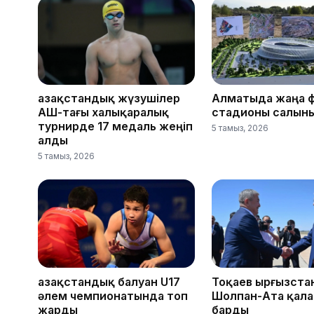
Қазақстандық жүзушілер
Алматыда жаңа 
АҚШ-тағы халықаралық
стадионы салын
турнирде 17 медаль жеңіп
5 тамыз, 2026
алды
5 тамыз, 2026
Қазақстандық балуан U17
Тоқаев Қырғызст
әлем чемпионатында топ
Шолпан-Ата қал
жарды
барды