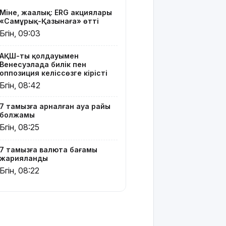
кейінгі
Міне, жаңалық: ERG акциялары
жаңа туған
«Самұрық-Қазынаға» өтті
нәрестелер
Бүгін, 09:03
өлімі үш
есе азайды
АҚШ-тың қолдауымен
Венесуэлада билік пен
Ақтөбеде
оппозиция келіссөзге кірісті
майонез
Бүгін, 08:42
банкаларына
жасырылған
7 тамызға арналған ауа райы
телефон
болжамы
тәркіленді
Бүгін, 08:25
Көкшетауда
жас
7 тамызға валюта бағамы
жұбайлардың
жарияланды
тойы
Бүгін, 08:22
қылмыстық
іске
ұласты
АҚШ-тағы