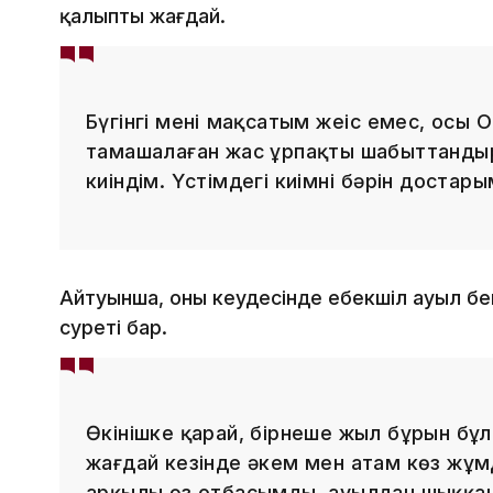
қалыпты жағдай.
Бүгінгі менің мақсатым жеңіс емес, осы
тамашалаған жас ұрпақты шабыттандыр
киіндім. Үстімдегі киімнің бәрін доста
Айтуынша, оның кеудесінде еңбекшіл ауыл бе
суреті бар.
Өкінішке қарай, бірнеше жыл бұрын бұ
жағдай кезінде әкем мен атам көз жұм
арқылы өз отбасымды, ауылдан шыққан