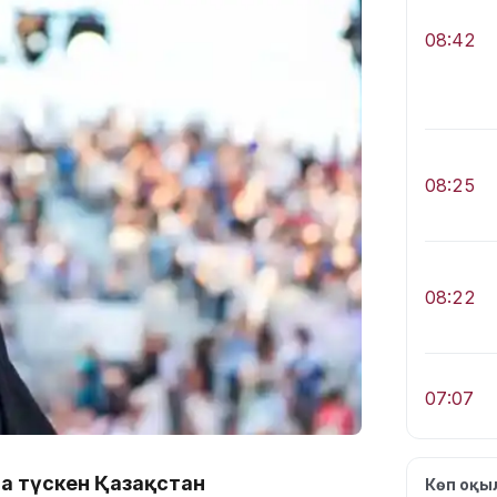
08:42
08:25
08:22
07:07
а түскен Қазақстан
Көп оқ