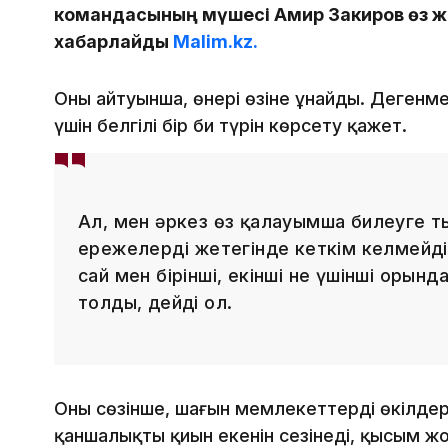
командасының мүшесі Амир Закиров өз 
хабарлайды
Malim.kz.
Оның айтуынша, өнері өзіне ұнайды. Дегенме
үшін белгілі бір би түрін көрсету қажет.
Ал, мен әркез өз қалауымша билеуге т
ережелердің жетегінде кеткім келмейді
сай мен бірінші, екінші не үшінші орында
толды, дейді ол.
Оның сөзінше, шағын мемлекеттердің өкілде
қаншалықты қиын екенін сезінеді, қысым жо