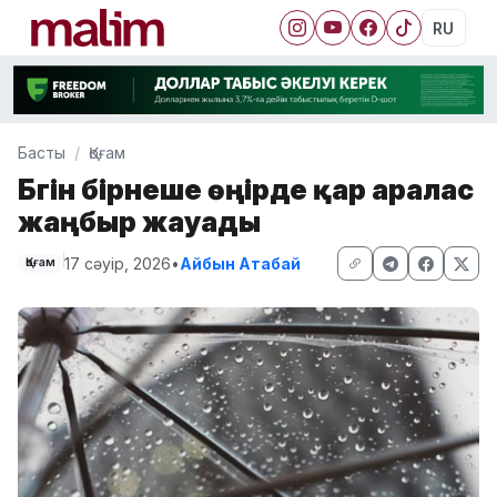
RU
Басты
Қоғам
Бүгін бірнеше өңірде қар аралас
жаңбыр жауады
17 сәуір, 2026
•
Айбын Атабай
Қоғам