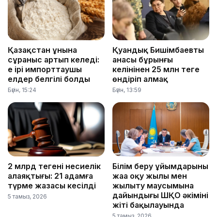
Қазақстан ұнына
Қуандық Бишімбаевтың
сұраныс артып келеді:
анасы бұрынғы
ең ірі импорттаушы
келінінен 25 млн теңге
елдер белгілі болды
өндіріп алмақ
Бүгін, 15:24
Бүгін, 13:59
2 млрд теңгенің несиелік
Білім беру ұйымдарының
алаяқтығы: 21 адамға
жаңа оқу жылы мен
түрме жазасы кесілді
жылыту маусымына
дайындығы ШҚО әкімінің
5 тамыз, 2026
жіті бақылауында
5 тамыз, 2026