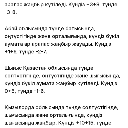
аралас жаңбыр күтіледі. Күндіз +3+8, түнде
-3-8.
Абай облысында түнде батысында,
оңтүстігінде және орталығында, күндіз бүкіл
аумақта қар аралас жаңбыр жауады. Күндіз
+1+6, түнде -2-7.
Шығыс Қазақстан облысында түнде
солтүстігінде, оңтүстігінде және шығысында,
күндіз бүкіл аумақта жаңбыр күтіледі. Күндіз
0+5, түнде -1-6.
Қызылорда облысында түнде солтүстігінде,
шығысында және орталығында, күндіз
шығысында жаңбыр. Күндіз +10+15, түнде