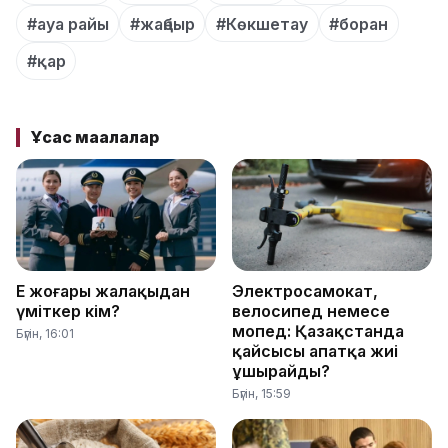
#ауа райы
#жаңбыр
#Көкшетау
#боран
#қар
Ұқсас мақалалар
Ең жоғары жалақыдан
Электросамокат,
үміткер кім?
велосипед немесе
мопед: Қазақстанда
Бүгін, 16:01
қайсысы апатқа жиі
ұшырайды?
Бүгін, 15:59