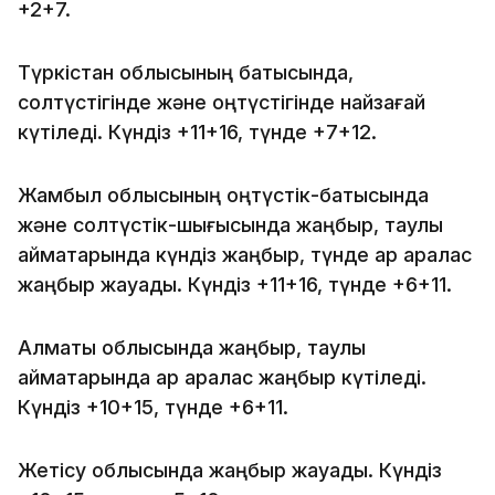
+2+7.
Түркістан облысының батысында,
солтүстігінде және оңтүстігінде найзағай
күтіледі. Күндіз +11+16, түнде +7+12.
Жамбыл облысының оңтүстік-батысында
және солтүстік-шығысында жаңбыр, таулы
аймақтарында күндіз жаңбыр, түнде қар аралас
жаңбыр жауады. Күндіз +11+16, түнде +6+11.
Алматы облысында жаңбыр, таулы
аймақтарында қар аралас жаңбыр күтіледі.
Күндіз +10+15, түнде +6+11.
Жетісу облысында жаңбыр жауады. Күндіз