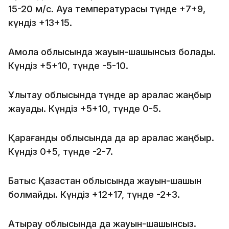
15-20 м/с. Ауа температурасы түнде +7+9,
күндіз +13+15.
Ақмола облысында жауын-шашынсыз болады.
Күндіз +5+10, түнде -5-10.
Ұлытау облысында түнде қар аралас жаңбыр
жауады. Күндіз +5+10, түнде 0-5.
Қарағанды облысында да қар аралас жаңбыр.
Күндіз 0+5, түнде -2-7.
Батыс Қазақстан облысында жауын-шашын
болмайды. Күндіз +12+17, түнде -2+3.
Атырау облысында да жауын-шашынсыз.