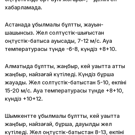
хабарламада.
Астанада құбылмалы бұлтты, жауын-
шашынсыз. Жел солтүстік-шығыстан
оңтүстік-батысқа ауысады, 7-12 м/с. Ауа
температурасы түнде -6-8, күндіз +8+10.
Алматыда бұлтты, жаңбыр, кей уақытта қатты
жаңбыр, найзағай күтіледі. Күндіз бұршақ
жауады. Жел солтүстік-батыстан 5-10, екпіні
15-20 м/с. Ауа температурасы түнде +8+10,
күндіз +10+12.
Шымкентте құбылмалы бұлтты, кей уақытта
жаңбыр, найзағай, бұршақ, дауылды жел
күтіледі. Жел оңтүстік-батыстан 8-13, екпіні