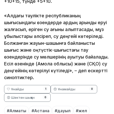
+10+15, түнде +5+10.
«Алдағы тәулікте республиканың
шығысындағы өзендерде қардың қарқынды еруі
жалғасып, еріген су ағыны қалыптасады, мұз
құбылыстары әлсіреп, су деңгейі көтеріледі.
Болжанған жауын-шашынға байланысты
шығыс және оңтүстік-шығыстағы тау
өзендерінде су мөлшерінің ауытқуы байқалады.
Есіл өзенінде (Ақмола облысы) және (СҚО) су
деңгейінің көтерілуі күтіледі», – деп ескертті
синоптиктер.
🤍 Ұнайды
😞 Ұнамайды
1
0
😡 Шектен шыққан
0
#Алматы
#Астана
#дауыл
#жел