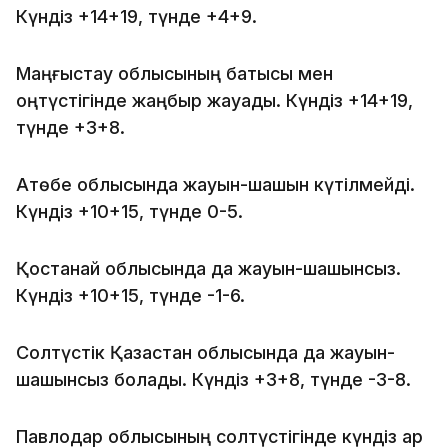
Күндіз +14+19, түнде +4+9.
Маңғыстау облысының батысы мен
оңтүстігінде жаңбыр жауады. Күндіз +14+19,
түнде +3+8.
Ақтөбе облысында жауын-шашын күтілмейді.
Күндіз +10+15, түнде 0-5.
Қостанай облысында да жауын-шашынсыз.
Күндіз +10+15, түнде -1-6.
Солтүстік Қазақстан облысында да жауын-
шашынсыз болады. Күндіз +3+8, түнде -3-8.
Павлодар облысының солтүстігінде күндіз қар