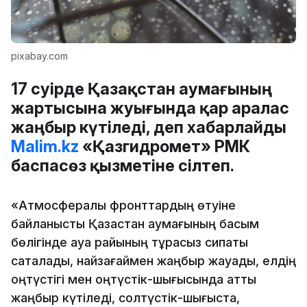
pixabay.com
17 сәуірде Қазақстан аумағының
жартысына жуығында қар аралас
жаңбыр күтіледі, деп хабарлайды
Malim.kz
«Қазгидромет» РМК
баспасөз қызметіне сілтеп.
«Атмосфералық фронттардың өтуіне
байланысты Қазақстан аумағының басым
бөлігінде ауа райының тұрақсыз сипаты
сақталады, найзағаймен жаңбыр жауады, елдің
оңтүстігі мен оңтүстік-шығысында қатты
жаңбыр күтіледі, солтүстік-шығыста,