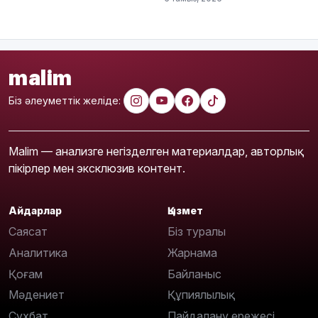
malim
Біз әлеуметтік желіде:
Malim — анализге негізделген материалдар, авторлық
пікірлер мен эксклюзив контент.
Айдарлар
Қызмет
Саясат
Біз туралы
Аналитика
Жарнама
Қоғам
Байланыс
Мәдениет
Құпиялылық
Сұхбат
Пайдалану ережесі