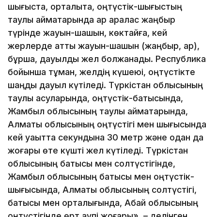
шығыста, орталықта, оңтүстік-шығыстың
таулы аймақтарында қар аралас жаңбыр
түрінде жауын-шашын, көктайғақ, кей
жерлерде қатты жауын-шашын (жаңбыр, қар),
бұршақ, дауылды жел болжанады. Республика
бойынша тұман, желдің күшеюі, оңтүстікте
шаңды дауыл күтіледі. Түркістан облысының
таулы асуларында, оңтүстік-батысында,
Жамбыл облысының таулы аймақтарында,
Алматы облысының оңтүстігі мен шығысында
кей уақытта секундына 30 метр және одан да
жоғары өте күшті жел күтіледі. Түркістан
облысының батысы мен солтүстігінде,
Жамбыл облысының батысы мен оңтүстік-
шығысында, Алматы облысының солтүстігі,
батысы мен орталығында, Абай облысының
оңтүстігінде өрт қаупі жоғары», – делінген