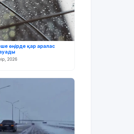
еше өңірде қар аралас
ауады
уір, 2026