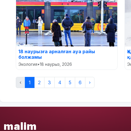
18 наурызға арналған ауа райы
Қ
болжамы
қ
Экология
•
18 наурыз, 2026
Э
‹
1
2
3
4
5
6
›
malim