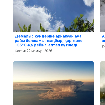
Демалыс күндеріне арналған ауа
А
райы болжамы: жаңбыр, қар және
ж
+35°С-қа дейінгі аптап күтіледі
Қ
Қоғам
•
22 мамыр, 2026