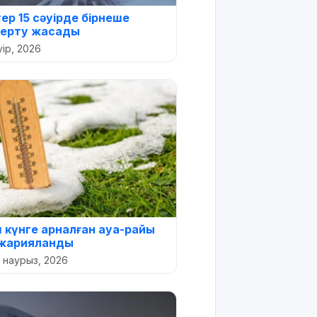
ер 15 сәуірде бірнеше
керту жасады
уір, 2026
 күнге арналған ауа-райы
жарияланды
 наурыз, 2026