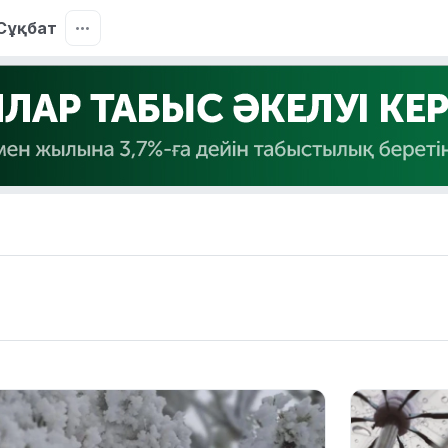
Сұқбат