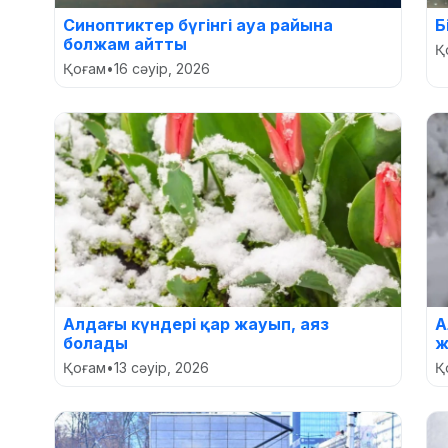
Синоптиктер бүгінгі ауа райына
Б
болжам айтты
Қ
Қоғам
•
16 сәуір, 2026
Алдағы күндері қар жауып, аяз
А
болады
ж
Қоғам
•
13 сәуір, 2026
Қ