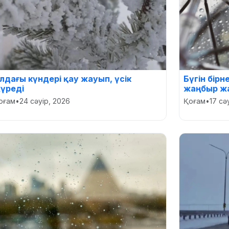
лдағы күндері қау жауып, үсік
Бүгін бірн
үреді
жаңбыр ж
оғам
•
24 сәуір, 2026
Қоғам
•
17 сә