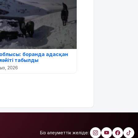
облысы: боранда адасқан
әйіті табылды
рыз, 2026
Біз әлеуметтік желіде: