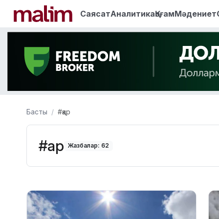
Саясат
Аналитика
Қоғам
Мәдениет
Басты
#қар
#қар
Жазбалар: 62