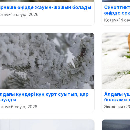
ірнеше өңірде жауын-шашын болады
Синоптикт
өңірде ес
оғам
•
15 сәуір, 2026
Қоғам
•
14 сә
лдағы күндері күн күрт суытып, қар
Алдағы үш
ауады
болжамы 
оғам
•
6 сәуір, 2026
Экология
•
23