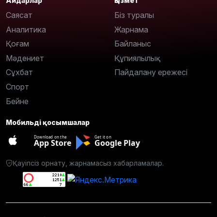
Айдарлар
Қызмет
Саясат
Біз туралы
Аналитика
Жарнама
Қоғам
Байланыс
Мәдениет
Құпиялылық
Сұхбат
Пайдалану ережесі
Спорт
Бейне
Мобильді қосымшалар
Download on the
Get it on
App Store
Google Play
Қауіпсіз орнату, жарнамасыз хабарламалар.