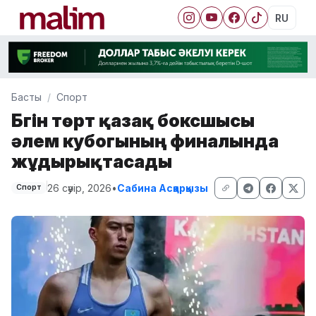
RU
Басты
Спорт
Бүгін төрт қазақ боксшысы
әлем кубогының финалында
жұдырықтасады
26 сәуір, 2026
•
Сабина Асқарқызы
Спорт