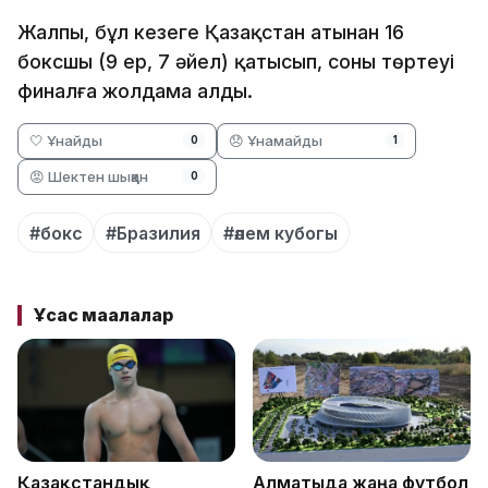
Жалпы, бұл кезеңге Қазақстан атынан 16
боксшы (9 ер, 7 әйел) қатысып, соның төртеуі
финалға жолдама алды.
🤍 Ұнайды
😞 Ұнамайды
0
1
😡 Шектен шыққан
0
#бокс
#Бразилия
#әлем кубогы
Ұқсас мақалалар
Қазақстандық
Алматыда жаңа футбол