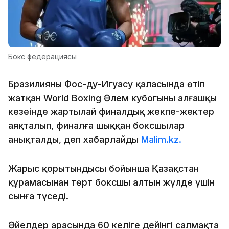
Бокс федерациясы
Бразилияның Фос-ду-Игуасу қаласында өтіп
жатқан World Boxing Әлем кубогының алғашқы
кезеңінде жартылай финалдық жекпе-жектер
аяқталып, финалға шыққан боксшылар
анықталды, деп хабарлайды
Malim.kz.
Жарыс қорытындысы бойынша Қазақстан
құрамасынан төрт боксшы алтын жүлде үшін
сынға түседі.
Әйелдер арасында 60 келіге дейінгі салмақта