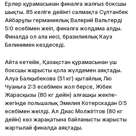
Ерлер құрамасынан финалға жалғыз боксшы
шықты. 85 келіге дейінгі салмақта Сұлтанбек
Айбарұлы германиялық Валерий Вальтерді
5:0 есебімен жеңіп, финалға жолдама алды.
Финалда ол алаң иесі, бразилиялық Кауэ
Белинимен кездеседі.
Айта кетейік, Қазақстан құрамасынан үш
боксшы жарысты қола жүлдемен аяқтады.
Алуа Балқыбекова (51 кг) қытайлық Лю
Чуаньға 2:3 есебімен жол берсе, Жібек
Жарасқызы (80 кг дейін) алғашқы жекпе-
жегінде польшалық Эмилия Котерскадан 0:5
есебімен жеңілді. Ал Диас Молжігітов (80 кг
дейін) көз жарақатына байланысты жарысты
жартылай финалда аяқтады.