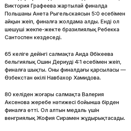
Виктория Графеева жартылай финалда
Польшаның Анета Рыгельскаясын 5:0 есебімен
айқын жеңіп, финалға жолдама алды. Енді ол
шешуші жекпе-жекте бразилиялық Ребекка
Сантоспен кездеседі.
65 келіге дейінгі салмақта Аида Әбікеева
бельгиялық Ошин Дериуді 4:1 есебімен жеңіп,
финалға шықты. Оның финалдағы қарсыласы —
Өзбекстан өкілі Навбахор Хамидова.
80 келіден жоғары салмақта Валерия
Аксенова жеребе нәтижесі бойынша бірден
финалға өтті. Ол алтын медаль үшін
венгриялық Жофия Сирамен жұдырықтасады.