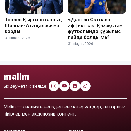
Тоқаев Қырғызстанның
«Дастан Сатпаев
Шолпан-Ата қаласына
эффектісі»: Қазақстан
барды
футболында құбылыс
пайда болды ма?
31 шілде, 2026
31 шілде, 2026
malim
Біз әлеуметтік желіде:
Malim — анализге негізделген материалдар, авторлық
пікірлер мен эксклюзив контент.