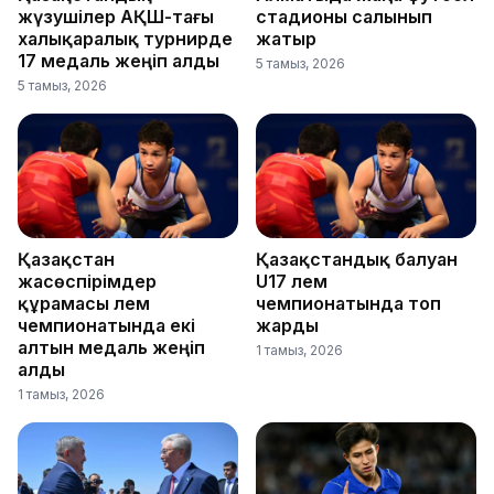
жүзушілер АҚШ-тағы
стадионы салынып
халықаралық турнирде
жатыр
17 медаль жеңіп алды
5 тамыз, 2026
5 тамыз, 2026
Қазақстан
Қазақстандық балуан
жасөспірімдер
U17 әлем
құрамасы әлем
чемпионатында топ
чемпионатында екі
жарды
алтын медаль жеңіп
1 тамыз, 2026
алды
1 тамыз, 2026