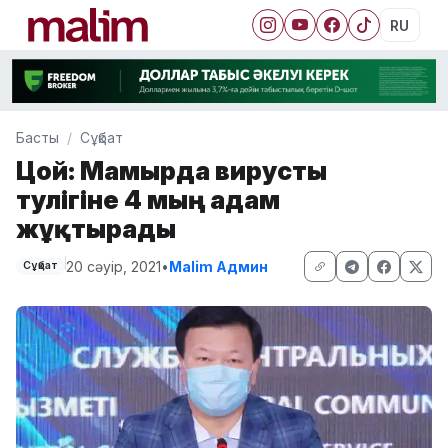
RU
Басты
Сұқбат
Цой: Мамырда вирусты
тәулігіне 4 мың адам
жұқтырады
20 сәуір, 2021
•
Malim Админ
Сұқбат