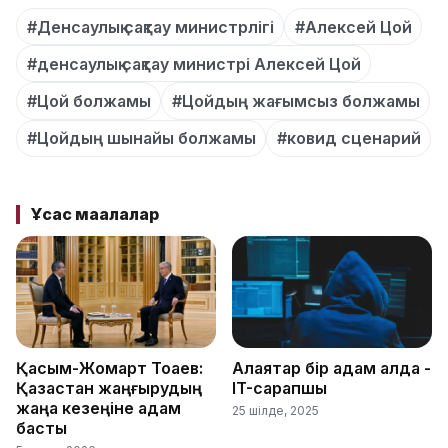
#Денсаулық сақтау министрлігі
#Алексей Цой
#денсаулық сақтау министрі Алексей Цой
#Цой болжамы
#Цойдың жағымсыз болжамы
#Цойдың шынайы болжамы
#ковид сценарий
Ұқсас мақалалар
Қасым-Жомарт Тоқаев:
Алаяқтар бір қадам алда -
Қазақстан жаңғырудың
IT-сарапшы
жаңа кезеңіне қадам
25 шілде, 2025
басты