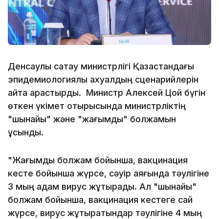
Денсаулық сақтау министрлігі Қазақстандағы
эпидемиологиялық ахуалдың сценарийлерін
қайта қарастырды. Министр Алексей Цой бүгін
өткен үкімет отырысында министрліктің
"шынайы" және "жағымды" болжамын
ұсынды.
"Жағымды болжам бойынша, вакцинация
кесте бойынша жүрсе, сәуір аяғында тәулігіне
3 мың адам вирус жұқтырады. Ал "шынайы"
болжам бойынша, вакцинация кестеге сай
жүрсе, вирус жұқтыратындар тәулігіне 4 мың