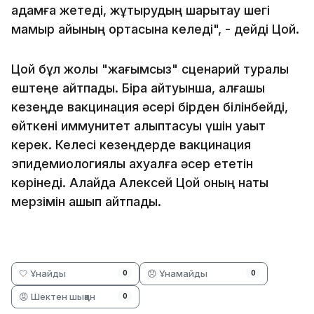
адамға жетеді, жұқтырудың шарықтау шегі
мамыр айының ортасына келеді", - дейді Цой.
Цой бұл жолы "жағымсыз" сценарий туралы
ештеңе айтпады. Бірақ айтуынша, алғашқы
кезеңде вакцинация әсері бірден білінбейді,
өйткені иммунитет қалыптасуы үшін уақыт
керек. Келесі кезеңдерде вакцинация
эпидемиологиялық ахуалға әсер ететін
көрінеді. Алайда Алексей Цой оның нақты
мерзімін ашып айтпады.
🤍 Ұнайды
😞 Ұнамайды
0
0
😡 Шектен шыққан
0