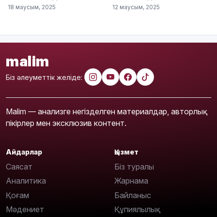
18 маусым, 2025
12 маусым, 2025
malim
Біз әлеуметтік желіде:
Malim — анализге негізделген материалдар, авторлық
пікірлер мен эксклюзив контент.
Айдарлар
Қызмет
Саясат
Біз туралы
Аналитика
Жарнама
Қоғам
Байланыс
Мәдениет
Құпиялылық