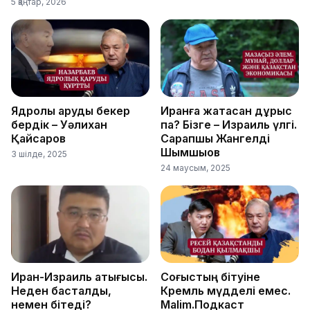
5 қаңтар, 2026
Ядролық қаруды бекер
Иранға жақтасқан дұрыс
бердік – Уәлихан
па? Бізге – Израиль үлгі.
Қайсаров
Сарапшы Жангелді
Шымшықов
3 шілде, 2025
24 маусым, 2025
Иран-Израиль қақтығысы.
Соғыстың бітуіне
Неден басталды,
Кремль мүдделі емес.
немен бітеді?
Malim.Подкаст