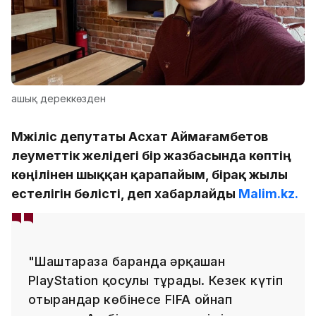
ашық дереккөзден
Мәжіліс депутаты Асхат Аймағамбетов
әлеуметтік желідегі бір жазбасында көптің
көңілінен шыққан қарапайым, бірақ жылы
естелігін бөлісті, деп хабарлайды
Malim.kz.
"Шаштаразға барғанда әрқашан
PlayStation қосулы тұрады. Кезек күтіп
отырғандар көбінесе FIFA ойнап