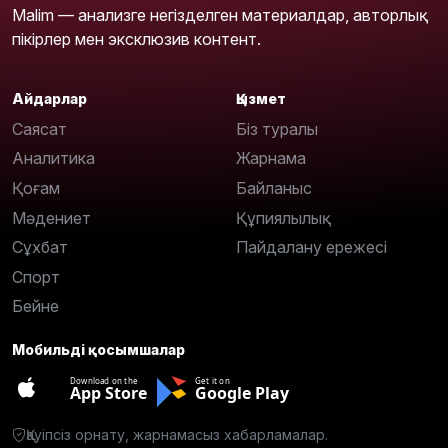
Malim — анализге негізделген материалдар, авторлық
пікірлер мен эксклюзив контент.
Айдарлар
Қызмет
Саясат
Біз туралы
Аналитика
Жарнама
Қоғам
Байланыс
Мәдениет
Құпиялылық
Сұхбат
Пайдалану ережесі
Спорт
Бейне
Мобильді қосымшалар
Download on the
Get it on
App Store
Google Play
Қауіпсіз орнату, жарнамасыз хабарламалар.