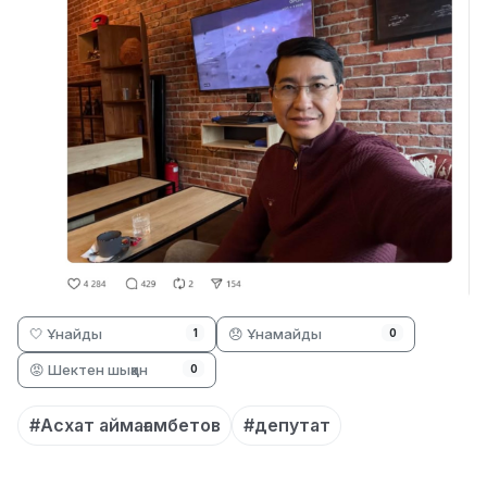
🤍 Ұнайды
😞 Ұнамайды
1
0
😡 Шектен шыққан
0
#Асхат аймағамбетов
#депутат