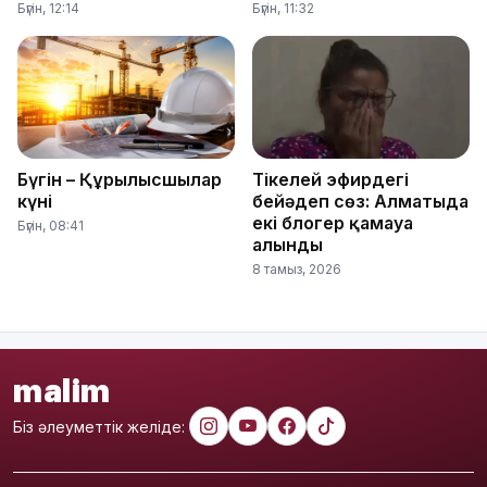
Бүгін, 12:14
Бүгін, 11:32
Бүгін – Құрылысшылар
Тікелей эфирдегі
күні
бейәдеп сөз: Алматыда
екі блогер қамауға
Бүгін, 08:41
алынды
8 тамыз, 2026
malim
Біз әлеуметтік желіде: