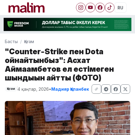
RU
Басты
Қоғам
"Counter-Strike пен Dota
ойнайтынбыз": Асхат
Аймағамбетов ел естімеген
шындығын айтты (ФОТО)
4 қаңтар, 2026
•
Мадияр Қапанбек
Қоғам