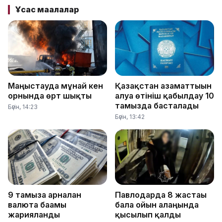
Ұқсас мақалалар
Маңғыстауда мұнай кен
Қазақстан азаматтығын
орнында өрт шықты
алуға өтініш қабылдау 10
тамызда басталады
Бүгін, 14:23
Бүгін, 13:42
9 тамызға арналған
Павлодарда 8 жастағы
валюта бағамы
бала ойын алаңында
жарияланды
қысылып қалды