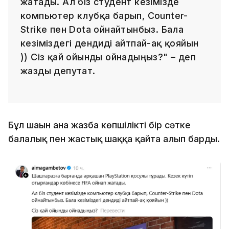
жатады. Ал біз студент кезімізде
компьютер клубқа барып, Counter-
Strike пен Dota ойнайтынбыз. Бала
кезіміздегі дендиді айтпай-ақ қояйын
)) Сіз қай ойынды ойнадыңыз?" – деп
жазды депутат.
Бұл шағын ғана жазба көпшілікті бір сәтке
балалық пен жастық шаққа қайта алып барды.