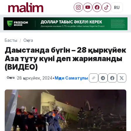
RU
Басты
Оқиға
Дағыстанда бүгін – 28 қыркүйек
Аза тұту күні деп жарияланды
(ВИДЕО)
28 қыркүйек, 2024
•
Мәди Саматұлы
Оқиға