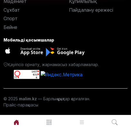
Мәдениет
Құпиялылық
Сұхбат
Пайдалану ережесі
Спорт
Бейне
Мобильді қосымшалар
Download on the
Get it on
App Store
Google Play
Қауіпсіз орнату, жарнамасыз хабарламалар.
© 2025
malim.kz
— Барлық құқықтар қорғалған.
Прайс-парақшасы