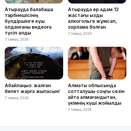
Атырауда балабақша
Атырауда ер адам 12
тәрбиешісінің
жастағы қызды
бүлдіршінге күш
алкогольге жұмсап,
қолданғаны видеоға
зорламақ болған
түсіп қалды
7 тамыз, 2026
7 тамыз, 2026
Абайлаңыз: жалған
Алматы облысында
билет жарға жықпасын!
сотталушы соңғы сөзін
айта алмағандықтан,
7 тамыз, 2026
үкімнің күші жойылды
7 тамыз, 2026