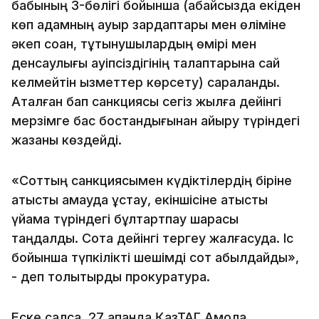
бабының 3-бөлігі бойынша (абайсызда екіден
көп адамның ауыр зардаптары мен өліміне
әкеп соққан, тұтынушылардың өмірі мен
денсаулығы қауіпсіздігінің талаптарына сай
келмейтін қызметтер көрсету) сараланды.
Аталған бап санкциясы сегіз жылға дейінгі
мерзімге бас бостандығынан айыру түріндегі
жазаны көздейді.
«Соттың санкциясымен күдіктілердің біріне
қатысты қамауда ұстау, екіншісіне қатысты
үйқамақ түріндегі бұлтартпау шарасы
таңдалды. Сотқа дейінгі тергеу жалғасуда. Іс
бойынша түпкілікті шешімді сот қабылдайды»,
- деп толықтырды прокуратура.
Еске салсақ, 27 ақпанда ҚазТАГ Ақмола