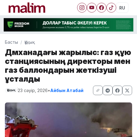
RU
Басты
Құқық
Дәмханадағы жарылыс: газ құю
станциясының директоры мен
газ баллондарын жеткізуші
ұсталды
23 сәуір, 2026
•
Айбын Атабай
Құқық