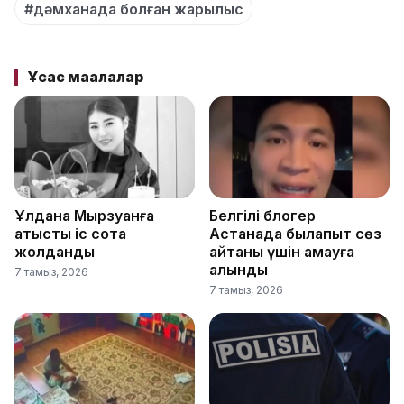
#дәмханада болған жарылыс
Ұқсас мақалалар
Ұлдана Мырзуанға
Белгілі блогер
қатысты іс сотқа
Астанада былапыт сөз
жолданды
айтқаны үшін қамауға
алынды
7 тамыз, 2026
7 тамыз, 2026