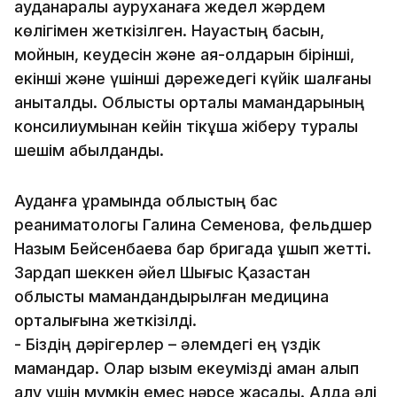
ауданаралық ауруханаға жедел жәрдем
көлігімен жеткізілген. Науқастың басын,
мойнын, кеудесін және аяқ-қолдарын бірінші,
екінші және үшінші дәрежедегі күйік шалғаны
анықталды. Облыстық орталық мамандарының
консилиумынан кейін тікұшақ жіберу туралы
шешім қабылданды.
Ауданға құрамында облыстың бас
реаниматологы Галина Семенова, фельдшер
Назым Бейсенбаева бар бригада ұшып жетті.
Зардап шеккен әйел Шығыс Қазақстан
облыстық мамандандырылған медицина
орталығына жеткізілді.
- Біздің дәрігерлер – әлемдегі ең үздік
мамандар. Олар қызым екеумізді аман алып
қалу үшін мүмкін емес нәрсе жасады. Алда әлі