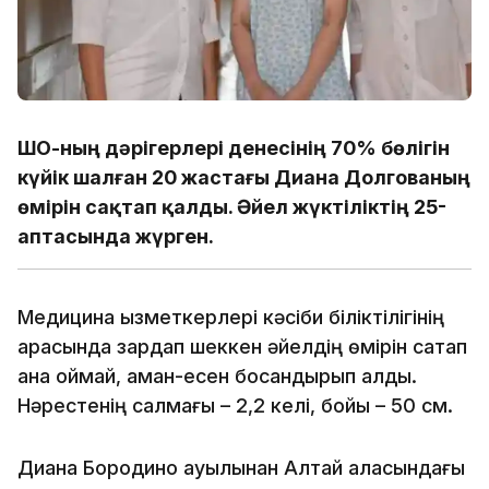
ШҚО-ның дәрігерлері денесінің 70% бөлігін
күйік шалған 20 жастағы Диана Долгованың
өмірін сақтап қалды. Әйел жүктіліктің 25-
аптасында жүрген.
Медицина қызметкерлері кәсіби біліктілігінің
арқасында зардап шеккен әйелдің өмірін сақтап
қана қоймай, аман-есен босандырып алды.
Нәрестенің салмағы – 2,2 келі, бойы – 50 см.
Диана Бородино ауылынан Алтай қаласындағы