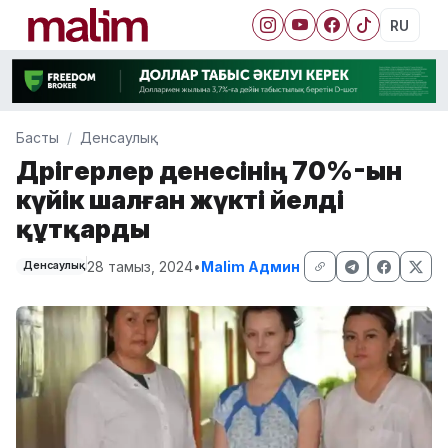
RU
Басты
Денсаулық
Дәрігерлер денесінің 70%-ын
күйік шалған жүкті әйелді
құтқарды
28 тамыз, 2024
•
Malim Админ
Денсаулық