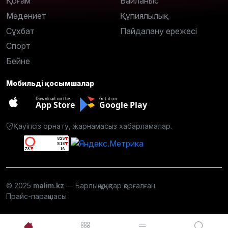
Қоғам
Байланыс
Мәдениет
Құпиялылық
Сұхбат
Пайдалану ережесі
Спорт
Бейне
Мобильді қосымшалар
Download on the
Get it on
App Store
Google Play
Қауіпсіз орнату, жарнамасыз хабарламалар.
© 2025
malim.kz
— Барлық құқықтар қорғалған.
Прайс-парақшасы