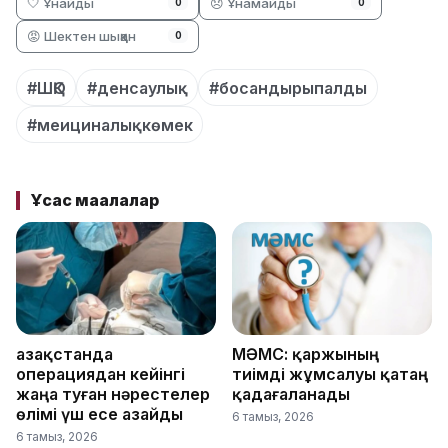
🤍 Ұнайды
😞 Ұнамайды
0
0
😡 Шектен шыққан
0
#ШҚО
#денсаулық
#босандырыпалды
#меициналықкөмек
Ұқсас мақалалар
Қазақстанда
МӘМС: қаржының
операциядан кейінгі
тиімді жұмсалуы қатаң
жаңа туған нәрестелер
қадағаланады
өлімі үш есе азайды
6 тамыз, 2026
6 тамыз, 2026