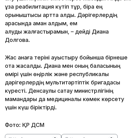
ұзақ реабилитация күтіп тұр, бірақ ең
қорқыныштысы артта қалды. Дәрігерлердің
арқасында аман қалдым, ем
алуды жалғастырамын, – дейді Диана
Долгова.
Жас анаға теріні ауыстыру бойынша бірнеше
ота жасалды. Диана мен оның баласының
өмірі үшін өңірлік және республикалық
дәрігерлердің мультитәртіптік бригадасы
күресті. Денсаулық сақтау министрлігінің
мамандары да медициналық көмек көрсету
үшін күш біріктірді.
Фото: ҚР ДСМ