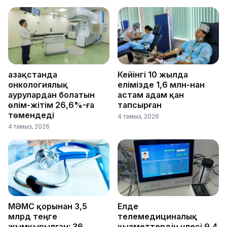
Қазақстанда
Кейінгі 10 жылда
онкологиялық
елімізде 1,6 млн-нан
аурулардан болатын
астам адам қан
өлім-жітім 26,6%-ға
тапсырған
төмендеді
4 тамыз, 2026
4 тамыз, 2026
МӘМС қорынан 3,5
Елде
млрд теңге
телемедициналық
жымқырылған: 36
қызметтердің үлесі 9,4