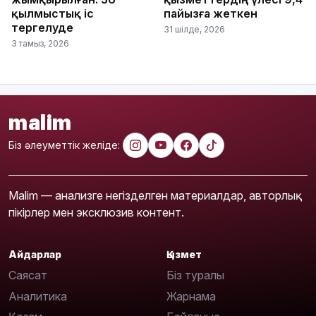
қылмыстық іс
пайызға жеткен
тергелуде
31 шілде, 2026
3 тамыз, 2026
malim
Біз әлеуметтік желіде:
Malim — анализге негізделген материалдар, авторлық
пікірлер мен эксклюзив контент.
Айдарлар
Қызмет
Саясат
Біз туралы
Аналитика
Жарнама