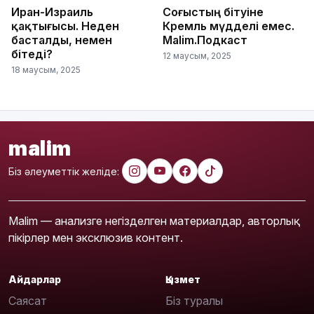
Иран-Израиль
Соғыстың бітуіне
қақтығысы. Неден
Кремль мүдделі емес.
басталды, немен
Malim.Подкаст
бітеді?
12 маусым, 2025
18 маусым, 2025
malim
Біз әлеуметтік желіде:
Malim — анализге негізделген материалдар, авторлық
пікірлер мен эксклюзив контент.
Айдарлар
Қызмет
Саясат
Біз туралы