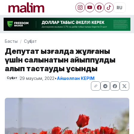
RU
Басты
Сұқбат
Депутат қызғалдақ жұлғаны
үшін салынатын айыппұлды
алып тастауды ұсынды
29 маусым, 2022
•
Айшолпан КЕРІМ
Сұқбат