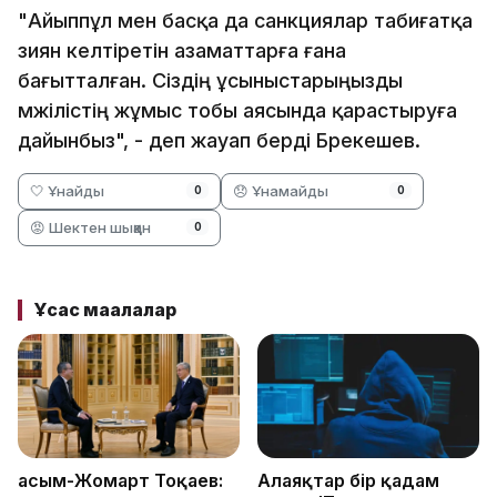
"Айыппұл мен басқа да санкциялар табиғатқа
зиян келтіретін азаматтарға ғана
бағытталған. Сіздің ұсыныстарыңызды
мәжілістің жұмыс тобы аясында қарастыруға
дайынбыз", - деп жауап берді Брекешев.
🤍 Ұнайды
😞 Ұнамайды
0
0
😡 Шектен шыққан
0
Ұқсас мақалалар
Қасым-Жомарт Тоқаев:
Алаяқтар бір қадам