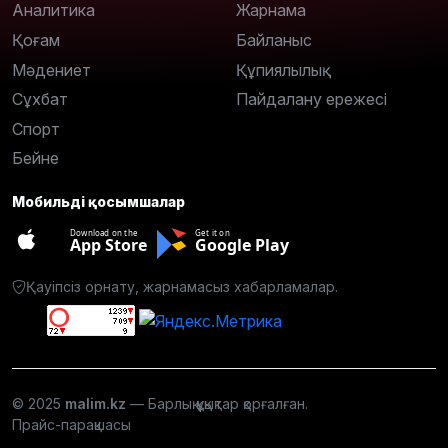
Аналитика
Жарнама
Қоғам
Байланыс
Мәдениет
Құпиялылық
Сұхбат
Пайдалану ережесі
Спорт
Бейне
Мобильді қосымшалар
Download on the
Get it on
App Store
Google Play
Қауіпсіз орнату, жарнамасыз хабарламалар.
© 2025
malim.kz
— Барлық құқықтар қорғалған.
Прайс-парақшасы