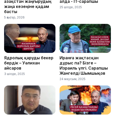
Қазақстан жаңғырудың
алда - IT-сарапшы
жаңа кезеңіне қадам
25 шілде, 2025
басты
5 қаңтар, 2026
Ядролық қаруды бекер
Иранға жақтасқан
бердік – Уәлихан
дұрыс па? Бізге –
Қайсаров
Израиль үлгі. Сарапшы
Жангелді Шымшықов
3 шілде, 2025
24 маусым, 2025