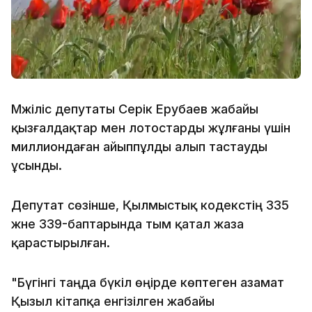
Мәжіліс депутаты Серік Ерубаев жабайы
қызғалдақтар мен лотостарды жұлғаны үшін
миллиондаған айыппұлды алып тастауды
ұсынды.
Депутат сөзінше, Қылмыстық кодекстің 335
және 339-баптарында тым қатал жаза
қарастырылған.
"Бүгінгі таңда бүкіл өңірде көптеген азамат
Қызыл кітапқа енгізілген жабайы