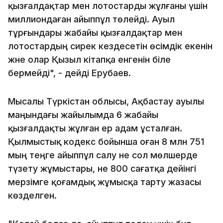
қызғалдақтар мен лотостарды жұлғаны үшін
миллиондаған айыппұл төлейді. Ауыл
тұрғындары жабайы қызғалдақтар мен
лотостардың сирек кездесетін өсімдік екенін
және олар Қызыл кітапқа енгенін біле
бермейді", - дейді Ерубаев.
Мысалы Түркістан облысы, Ақбастау ауылы
маңындағы жайылымда 6 жабайы
қызғалдақты жұлған ер адам ұсталған.
Қылмыстық кодекс бойынша оған 8 млн 751
мың теңге айыппұл салу не сол мөлшерде
түзету жұмыстары, не 800 сағатқа дейінгі
мерзімге қоғамдық жұмысқа тарту жазасы
көзделген.