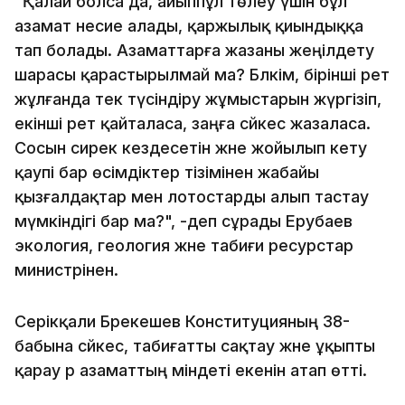
"Қалай болса да, айыппұл төлеу үшін бұл
азамат несие алады, қаржылық қиындыққа
тап болады. Азаматтарға жазаны жеңілдету
шарасы қарастырылмай ма? Бәлкім, бірінші рет
жұлғанда тек түсіндіру жұмыстарын жүргізіп,
екінші рет қайталаса, заңға сәйкес жазаласа.
Сосын сирек кездесетін және жойылып кету
қаупі бар өсімдіктер тізімінен жабайы
қызғалдақтар мен лотостарды алып тастау
мүмкіндігі бар ма?", -деп сұрады Ерубаев
экология, геология және табиғи ресурстар
министрінен.
Серікқали Брекешев Конституцияның 38-
бабына сәйкес, табиғатты сақтау және ұқыпты
қарау әр азаматтың міндеті екенін атап өтті.