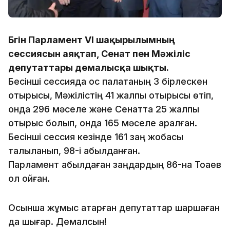
Бүгін Парламент VI шақырылымның
сессиясын аяқтап, Сенат пен Мәжіліс
депутаттары демалысқа шықты.
Бесінші сессияда қос палатаның 3 бірлескен
отырысы, Мәжілістің 41 жалпы отырысы өтіп,
онда 296 мәселе және Сенатта 25 жалпы
отырыс болып, онда 165 мәселе қаралған.
Бесінші сессия кезінде 161 заң жобасы
талқыланып, 98-і қабылданған.
Парламент қабылдаған заңдардың 86-на Тоқаев
қол қойған.
Осынша жұмыс атқарған депутаттар шаршаған
да шығар. Демалсын!