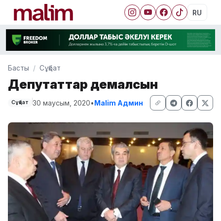
RU
Басты
Сұқбат
Депутаттар демалсын
30 маусым, 2020
•
Malim Админ
Сұқбат