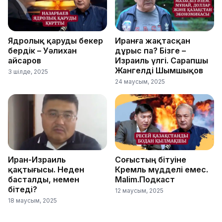
Ядролық қаруды бекер
Иранға жақтасқан
бердік – Уәлихан
дұрыс па? Бізге –
Қайсаров
Израиль үлгі. Сарапшы
Жангелді Шымшықов
3 шілде, 2025
24 маусым, 2025
Иран-Израиль
Соғыстың бітуіне
қақтығысы. Неден
Кремль мүдделі емес.
басталды, немен
Malim.Подкаст
бітеді?
12 маусым, 2025
18 маусым, 2025