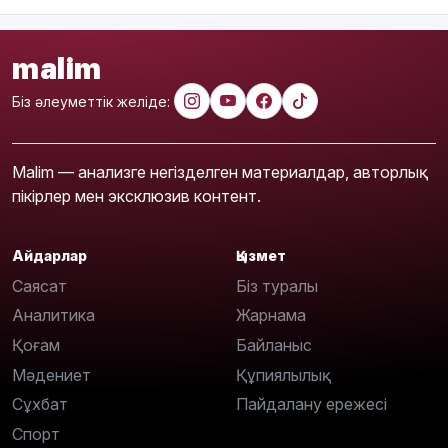
malim
Біз әлеуметтік желіде:
Malim — анализге негізделген материалдар, авторлық
пікірлер мен эксклюзив контент.
Айдарлар
Қызмет
Саясат
Біз туралы
Аналитика
Жарнама
Қоғам
Байланыс
Мәдениет
Құпиялылық
Сұхбат
Пайдалану ережесі
Спорт