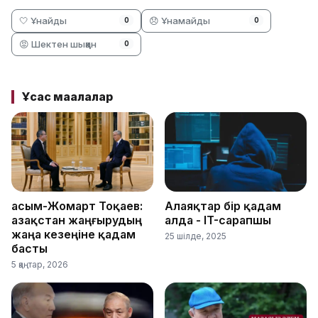
🤍 Ұнайды
😞 Ұнамайды
0
0
😡 Шектен шыққан
0
Ұқсас мақалалар
Қасым-Жомарт Тоқаев:
Алаяқтар бір қадам
Қазақстан жаңғырудың
алда - IT-сарапшы
жаңа кезеңіне қадам
25 шілде, 2025
басты
5 қаңтар, 2026