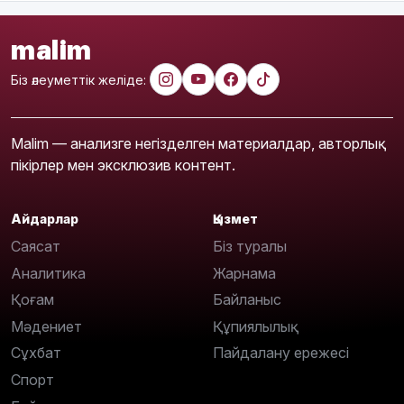
malim
Біз әлеуметтік желіде:
Malim — анализге негізделген материалдар, авторлық
пікірлер мен эксклюзив контент.
Айдарлар
Қызмет
Саясат
Біз туралы
Аналитика
Жарнама
Қоғам
Байланыс
Мәдениет
Құпиялылық
Сұхбат
Пайдалану ережесі
Спорт