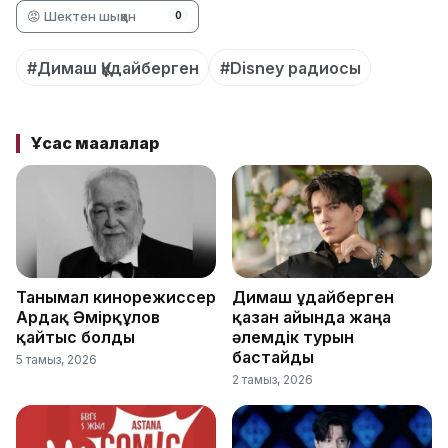
😡 Шектен шыққан
0
#Димаш Құдайберген
#Disney радиосы
Ұқсас мақалалар
Танымал кинорежиссер
Димаш Құдайберген
Ардақ Әмірқұлов
қазан айында жаңа
қайтыс болды
әлемдік турын
бастайды
5 тамыз, 2026
2 тамыз, 2026