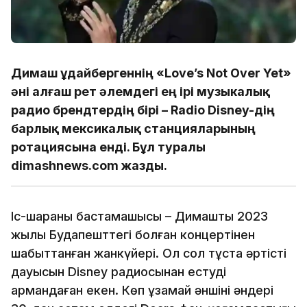
Димаш Құдайбергеннің «Love’s Not Over Yet»
әні алғаш рет әлемдегі ең ірі музыкалық
радио брендтердің бірі – Radio Disney-дің
барлық мексикалық станцияларының
ротациясына енді. Бұл туралы
dimashnews.com жазды.
Іс-шараның бастамашысы – Димаштың 2023
жылы Будапешттегі болған концертінен
шабыттанған жанкүйері. Ол сол тұста әртістің
дауысын Disney радиосынан естуді
армандаған екен. Көп ұзамай әншінің әндері