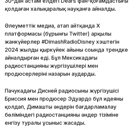
30-дан астам елдегі Dears фан-қоғамдастығы
қолдаған халықаралық науқанға айналды.
Әлеуметтік медиа, атап айтқанда X
платформасы (бұрынғы Twitter) арқылы
жанкүйерлер #DimashRadioDisney хэштегін
2024 жылдың қыркүйек айының соңында трендке
айналдырған еді. Бұл Мексикадағы
радиостанцияның жүргізушілері мен
продюсерлерінің назарын аударды.
Пачукадағы Дисней радиосының жүргізушісі
Бриссия мен продюсер Эдуардо бұл идеяны
қолдап, Димаштың әндерін бағдарламалау
бөліміндегі радиостанцияның әндер тізіміне
енгізу туралы ұсыныс жасады.