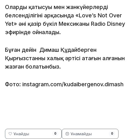
Олардың қатысуы мен жанкүйерлердің
белсенділігінің арқасында «Love’s Not Over
Yet» әні қазір бүкіл Мексиканың Radio Disney
эфирінде ойналады.
Бұған дейін Димаш Құдайберген
Қырғызстанның халық әртісі атағын алғанын
жазған болатынбыз.
Фото: instagram.com/kudaibergenov.dimash
🤍 Ұнайды
😞 Ұнамайды
0
0