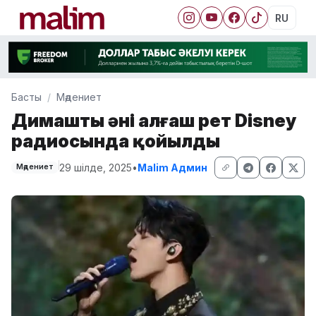
RU
Басты
Мәдениет
Димаштың әні алғаш рет Disney
радиосында қойылды
29 шілде, 2025
•
Malim Админ
Мәдениет