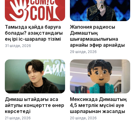
Тамызда қайда баруға
Жапония радиосы
болады? Қазақстандағы
Димаштың
ең ірі іс-шаралар тізімі
шығармашылығына
арнайы эфир арнайды
31 шілде, 2026
29 шілде, 2026
Димаш Қытайдағы аса
Мексикада Димаштың
айтулы концертте өнер
4,5 метрлік мүсіні әуе
көрсетеді
шарларынан жасалды
21 шілде, 2026
20 шілде, 2026