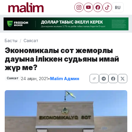
RU
Басты
Саясат
Экономикалық сот жемқорлық
дауына іліккен судьяны қимай
жүр ме?
24 ақпан, 2021
•
Malim Админ
Саясат