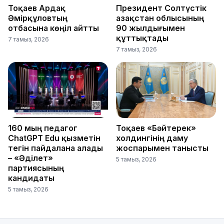
Тоқаев Ардақ
Президент Солтүстік
Әмірқұловтың
Қазақстан облысының
отбасына көңіл айтты
90 жылдығымен
құттықтады
7 тамыз, 2026
7 тамыз, 2026
160 мың педагог
Тоқаев «Бәйтерек»
ChatGPT Edu қызметін
холдингінің даму
тегін пайдалана алады
жоспарымен танысты
– «Әділет»
5 тамыз, 2026
партиясының
кандидаты
5 тамыз, 2026