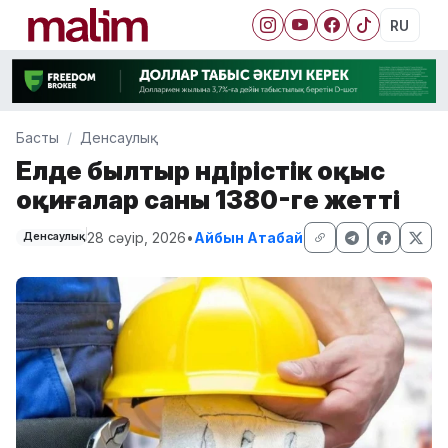
RU
Басты
Денсаулық
Елде былтыр өндірістік оқыс
оқиғалар саны 1380-ге жетті
28 сәуір, 2026
•
Айбын Атабай
Денсаулық