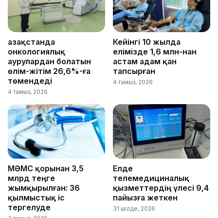
Қазақстанда
Кейінгі 10 жылда
онкологиялық
елімізде 1,6 млн-нан
аурулардан болатын
астам адам қан
өлім-жітім 26,6%-ға
тапсырған
төмендеді
4 тамыз, 2026
4 тамыз, 2026
МӘМС қорынан 3,5
Елде
млрд теңге
телемедициналық
жымқырылған: 36
қызметтердің үлесі 9,4
қылмыстық іс
пайызға жеткен
тергелуде
31 шілде, 2026