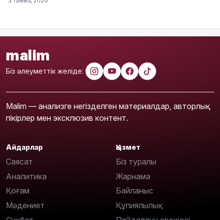
3 тамыз, 2026
malim
Біз әлеуметтік желіде:
Malim — анализге негізделген материалдар, авторлық
пікірлер мен эксклюзив контент.
Айдарлар
Қызмет
Саясат
Біз туралы
Аналитика
Жарнама
Қоғам
Байланыс
Мәдениет
Құпиялылық
Сұхбат
Пайдалану ережесі