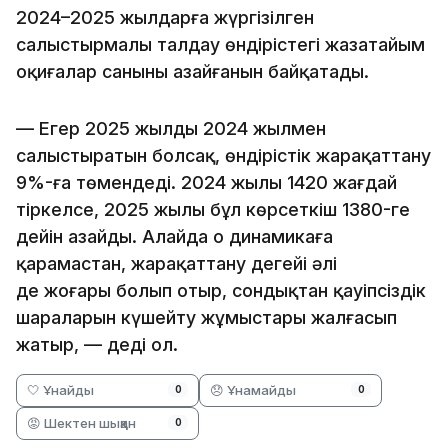
2024–2025 жылдарға жүргізілген
салыстырмалы талдау өндірістегі жазатайым
оқиғалар санының азайғанын байқатады.
— Егер 2025 жылды 2024 жылмен
салыстыратын болсақ, өндірістік жарақаттану
9%-ға төмендеді. 2024 жылы 1420 жағдай
тіркелсе, 2025 жылы бұл көрсеткіш 1380-ге
дейін азайды. Алайда оң динамикаға
қарамастан, жарақаттану деңгейі әлі
де жоғары болып отыр, сондықтан қауіпсіздік
шараларын күшейту жұмыстары жалғасып
жатыр, — деді ол.
🤍 Ұнайды
😞 Ұнамайды
0
0
😡 Шектен шыққан
0