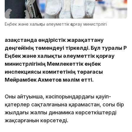
Еңбек және халықты әлеуметтік қорғау министрлігі
Қазақстанда өндірістік жарақаттану
деңгейінің төмендеуі тіркелді. Бұл туралы ҚР
Еңбек және халықты әлеуметтік қорғау
министрлігінің Мемлекеттік еңбек
инспекциясы комитетінің төрағасы
Мейрамбек Ахметов мәлім етті.
Оның айтуынша, кәсіпорындардағы қауіп-
қатерлер сақталғанына қарамастан, соңғы бір
жылдағы жалпы динамика көрсеткіштердің
жақсарғанын көрсетеді.