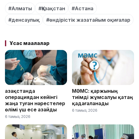
#Алматы
#Қазақстан
#Астана
#денсаулық
#өндірістік жазатайым оқиғалар
Ұқсас мақалалар
Қазақстанда
МӘМС: қаржының
операциядан кейінгі
тиімді жұмсалуы қатаң
жаңа туған нәрестелер
қадағаланады
өлімі үш есе азайды
6 тамыз, 2026
6 тамыз, 2026