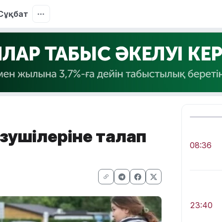
Сұқбат
ізушілеріне талап
08:36
23:40