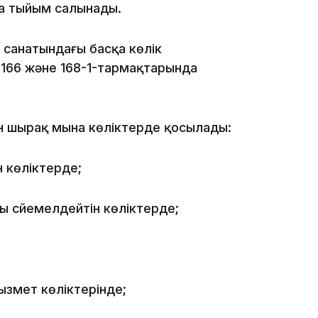
а тыйым салынады.
11:20
 санатындағы басқа көлік
 166 және 168-1-тармақтарында
 шырақ мына көліктерде қосылады:
10:53
 көліктерде;
ны сүйемелдейтін көліктерде;
10:35
ызмет көліктерінде;