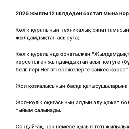
2026 жылғы 12 шілдеден бастап мына норм
Көлік құралының техникалық сипаттамасын
жылдамдықтан асыруға;
Көлік құралында орнатылған "Жылдамдықты
көрсетілген жылдамдықтан асып кетуге (бұ
белгілері Негізгі ережелерге сәйкес көрсеті
Жол қозғалысының басқа қатысушыларына к
Жол-көлік оқиғасының алдын алу қажет бо
тыйым салынады.
Сондай-ақ, көк немесе қызыл түсті жыпыл