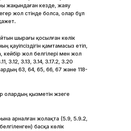
ры жақындаған кезде, жаяу
12:35
л егер жол үстінде болса, олар бұл
 қажет.
айтын шырағы қосылған көлік
ң қауіпсіздігін қамтамасыз етіп,
, кейбір жол белгілері мен жол
12:17
 3.12, 3.13, 3.14, 3.17.2, 3.20
рдың 63, 64, 65, 66, 67 және 118-
р олардың қызметін жүзеге
11:23
на арналған жолақта (5.9, 5.9.2,
ен белгіленген) басқа көлік