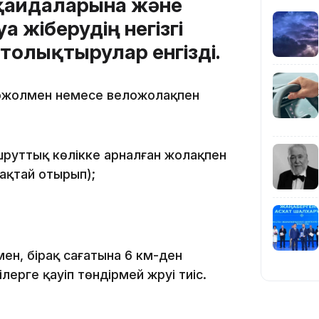
қағидаларына және
а жіберудің негізгі
 толықтырулар енгізді.
ложолмен немесе веложолақпен
19:39
шруттық көлікке арналған жолақпен
сақтай отырып);
18:45
ен, бірақ сағатына 6 км-ден
рге қауіп төндірмей жүруі тиіс.