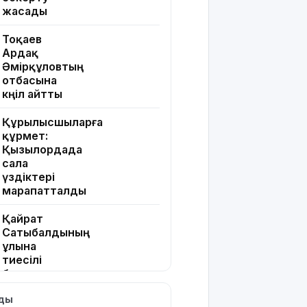
жасады
Тоқаев
Ардақ
Әмірқұловтың
отбасына
көңіл айтты
Құрылысшыларға
құрмет:
Қызылордада
сала
үздіктері
марапатталды
Қайрат
Сатыбалдының
ұлына
тиесілі
болған
«Байсат»
лды
базары