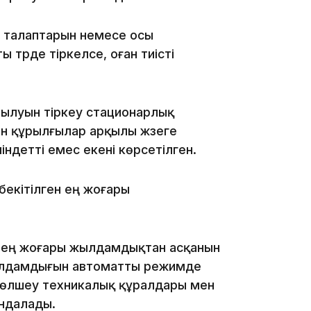
ң талаптарын немесе осы
түрде тіркелсе, оған тиісті
15:33
зылуын тіркеу стационарлық
н құрылғылар арқылы жүзеге
індетті емес екені көрсетілген.
15:04
 бекітілген ең жоғары
 ең жоғары жылдамдықтан асқанын
14:10
жылдамдығын автоматты режимде
-өлшеу техникалық құралдары мен
ындалады.