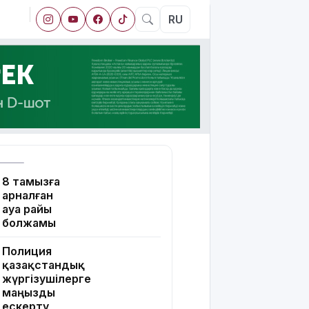
RU
8 тамызға
арналған
ауа райы
болжамы
Полиция
қазақстандық
жүргізушілерге
маңызды
ескерту