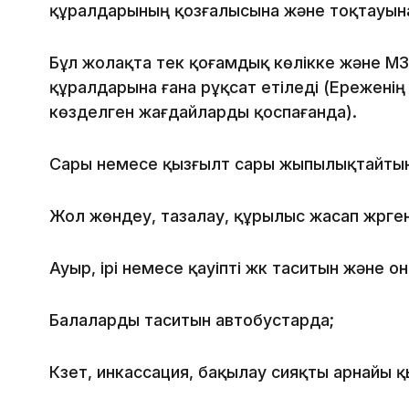
құралдарының қозғалысына және тоқтауын
Бұл жолақта тек қоғамдық көлікке және М3
құралдарына ғана рұқсат етіледі (Ереженің
көзделген жағдайларды қоспағанда).
Сары немесе қызғылт сары жыпылықтайтын
Жол жөндеу, тазалау, құрылыс жасап жүрген
Ауыр, ірі немесе қауіпті жүк таситын және о
Балаларды таситын автобустарда;
Күзет, инкассация, бақылау сияқты арнайы қ