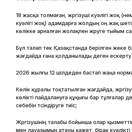
18 жасқа толмаған, жүргізуші куәлігі жоқ (
куәлігі жоқ) адамдарға жолдың оң жақ шет
көлікке арналған жолақпен жүруге тыйым с
Бұл талап тек Қазақстанда берілген жеке 
жағдайда ғана қолданылады деген ескерту
2026 жылғы 12 шілдеден бастап жаңа норма 
Көлік құралы тоқтатылған жағдайда, жүргіз
көлікті пайдалануға құқығы бар тұлғалар д
себебін түсіндіруге тиіс;
Жүргізушінің талабы бойынша олар қызметті
мен лауазымын атауы қажет, бірақ куәлікті 