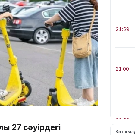
21:59
21:00
20:52
ғы 27 сәуірдегі
Көп оқы