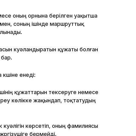
17:34
немесе оның орнына берілген уақытша
імен, соның ішінде маршруттық
алынады.
16:34
басын куәландыратын құжаты болған
 бар.
күшіне енеді:
16:33
ушінің құжаттарын тексеруге немесе
ереу көлікке жақындап, тоқтатудың
к куәлігін көрсетіп, оның фамилиясы
16:01
жүргізушіге бермейді.