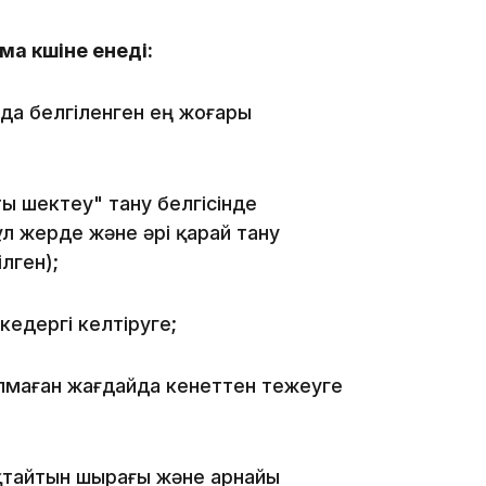
а күшіне енеді:
да белгіленген ең жоғары
13:14
 шектеу" тану белгісінде
л жерде және әрі қарай тану
лген);
едергі келтіруге;
13:08
лмаған жағдайда кенеттен тежеуге
ықтайтын шырағы және арнайы