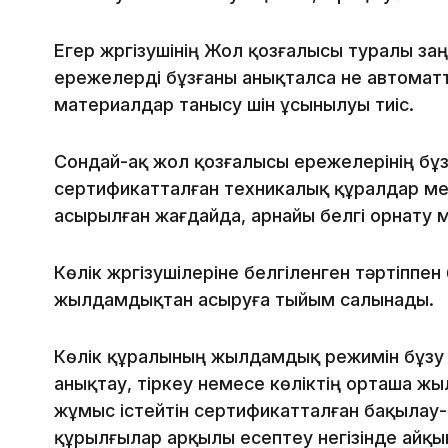
Егер жүргізушінің Жол қозғалысы туралы за
ережелерді бұзғаны анықталса не автоматты 
материалдар танысу үшін ұсынылуы тиіс.
Сондай-ақ жол қозғалысы ережелерінің бұ
сертификатталған техникалық құралдар ме
асырылған жағдайда, арнайы белгі орнату м
Көлік жүргізушілеріне белгіленген тәртіппен
жылдамдықтан асыруға тыйым салынады.
Көлік құралының жылдамдық режимін бұзу
анықтау, тіркеу немесе көліктің орташа 
жұмыс істейтін сертификатталған бақылау
құрылғылар арқылы есептеу негізінде айқ