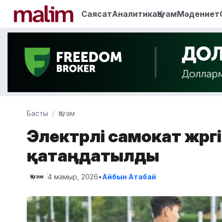
Саясат
Аналитика
Қоғам
Мәдениет
Басты
Қоғам
Электрлі самокат жүрг
қатаңдатылды
4 мамыр, 2026
•
Айбын Атабай
Қоғам