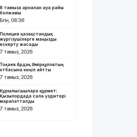
жаңа иесін
8 тамызға арналған ауа райы
тапты
болжамы
Бүгін, 08:36
Қарағандада
Z белгісі
Полиция қазақстандық
бар жейде
жүргізушілерге маңызды
киген
ескерту жасады
жолаушы
7 тамыз, 2026
қызу
талқыға
Тоқаев Ардақ Әмірқұловтың
түсті
отбасына көңіл айтты
7 тамыз, 2026
Президент
Солтүстік
Қазақстан
Құрылысшыларға құрмет:
облысының
Қызылордада сала үздіктері
марапатталды
90
жылдығымен
7 тамыз, 2026
құттықтады
Телефон
алаяқтығының