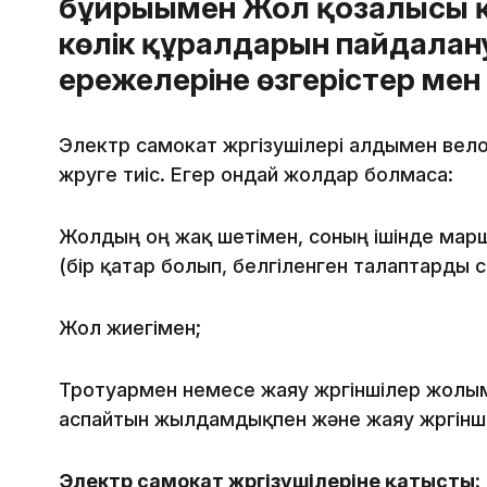
бұйрығымен Жол қозғалысы 
көлік құралдарын пайдалануғ
ережелеріне өзгерістер мен
Электр самокат жүргізушілері алдымен ве
жүруге тиіс. Егер ондай жолдар болмаса:
Жолдың оң жақ шетімен, соның ішінде мар
(бір қатар болып, белгіленген талаптарды 
Жол жиегімен;
Тротуармен немесе жаяу жүргіншілер жолым
аспайтын жылдамдықпен және жаяу жүргіншіле
Электр самокат жүргізушілеріне қатысты: