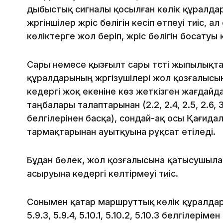
дыбыстық сигналы қосылған көлік құралда
жүргіншілер жүріс бөлігін кесіп өтпеуі тиіс, а
көліктерге жол беріп, жүріс бөлігін босатуы
Сары немесе қызғылт сары түсті жыпылықт
құралдарының жүргізушілері жол қозғалысыны
кедергі жоқ екеніне көз жеткізген жағдайда
таңбалары талаптарынан (2.2, 2.4, 2.5, 2.6, 3.11,
белгілерінен басқа), сондай-ақ осы Қағидала
тармақтарынан ауытқуына рұқсат етіледі.
Бұдан бөлек, жол қозғалысына қатысушыла
асыруына кедергі келтірмеуі тиіс.
Сонымен қатар маршруттық көлік құралдары
5.9.3, 5.9.4, 5.10.1, 5.10.2, 5.10.3 белгілерім