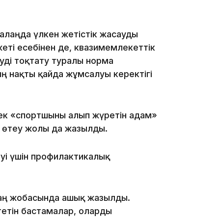
алаңда үлкен жетістік жасауды
18:40
еті есебінен де, квазимемлекеттік
уді тоқтату туралы норма
 нақты қайда жұмсалуы керектігі
18:35
ек «спортшыны алып жүретін адам»
ын өтеу жолы да жазылды.
уі үшін профилактикалық
Заң жобасында ашық жазылды.
18:25
тетін бастамалар, оларды