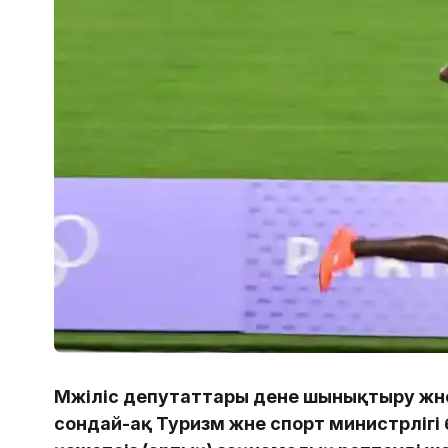
Мәжіліс депутаттары дене шынықтыру жән
сондай-ақ Туризм және спорт министрлі