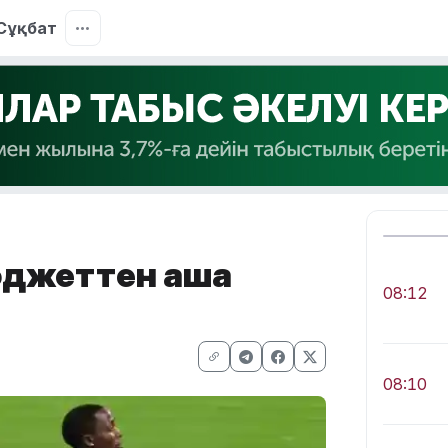
Сұқбат
юджеттен ақша
08:12
08:10