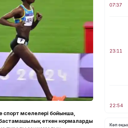
07:37
23:11
22:54
е спорт мәселелері бойынша,
гі бастамашылық еткен нормаларды
Көп оқ