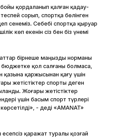
бойы қордаланып қалған қадау-
 теспей сорып, спортқа бөлінген
п сенеміз. Себебі спортқа қыруар
лік көп екенін сіз бен біз үнемі
19:21
таттар бірнеше маңызды норманы
н, бюджетке қол салғаны болмаса,
ін қазына қаржысынан қағу үшін
ары жетістіктер спорты деген
қтыланды. Жоғары жетістіктер
ндері үшін басым спорт түрлері
н көрсетілді», - деді «AMANAT»
18:41
н есепсіз қаражат туралы қозғай