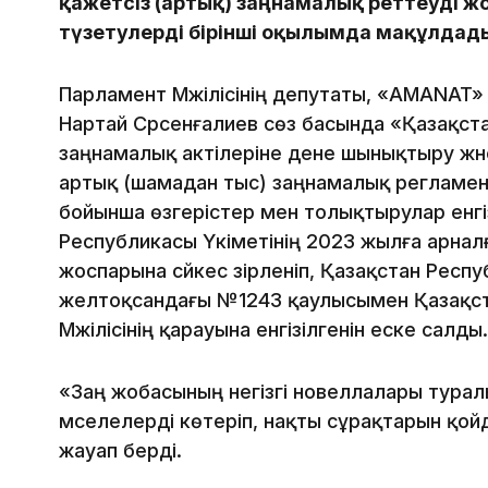
қажетсіз (артық) заңнамалық реттеуді 
түзетулерді бірінші оқылымда мақұлдады
Парламент Мәжілісінің депутаты, «AMANAT
Нартай Сәрсенғалиев сөз басында «Қазақст
заңнамалық актілеріне дене шынықтыру жә
артық (шамадан тыс) заңнамалық регламент
бойынша өзгерістер мен толықтырулар енгі
Республикасы Үкіметінің 2023 жылға арна
жоспарына сәйкес әзірленіп, Қазақстан Респ
желтоқсандағы №1243 қаулысымен Қазақст
Мәжілісінің қарауына енгізілгенін еске салды.
«Заң жобасының негізгі новеллалары туралы
мәселелерді көтеріп, нақты сұрақтарын қойд
жауап берді.