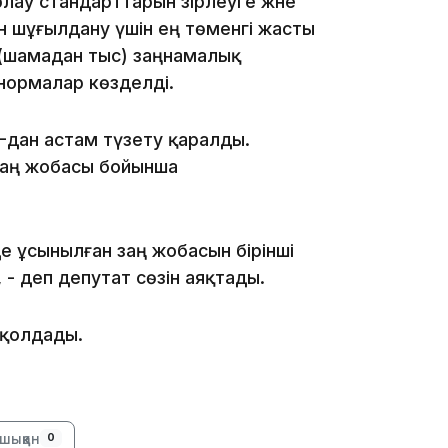
ау стандарттарын әзірлеуге және
17:47
н шұғылдану үшін ең төменгі жасты
 (шамадан тыс) заңнамалық
нормалар көзделді.
17:30
-дан астам түзету қаралды.
 заң жобасы бойынша
де ұсынылған заң жобасын бірінші
17:21
 деп депутат сөзін аяқтады.
 қолдады.
16:45
шыққан
0