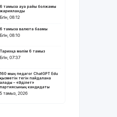
Қазақстандық
6 тамызға ауа райы болжамы
жүзушілер
жарияланды
АҚШ-тағы
Бүгін, 08:12
халықаралық
турнирде
6 тамызға валюта бағамы
17 медаль
жеңіп алды
Бүгін, 08:10
Шешуші
сәт
Тарихқа мәлім 6 тамыз
жақындады:
Бүгін, 07:37
Грант
иегерлерінің
тізімі 7
160 мың педагог ChatGPT Edu
тамызда
қызметін тегін пайдалана
шығады
алады – «Әділет»
партиясының кандидаты
2 млрд
5 тамыз, 2026
теңгенің
несиелік
алаяқтығы:
21 адамға