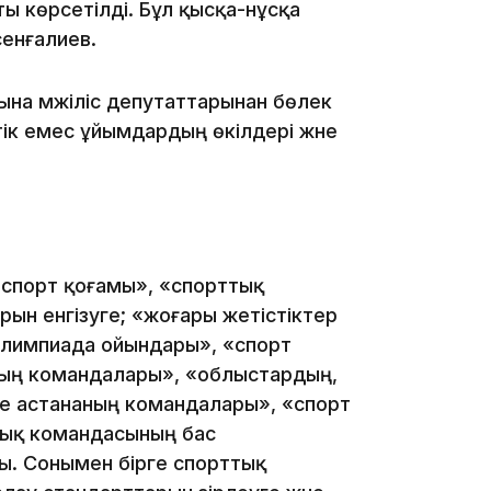
 көрсетілді. Бұл қысқа-нұсқа
сенғалиев.
ына мәжіліс депутаттарынан бөлек
ік емес ұйымдардың өкілдері және
18:10
спорт қоғамы», «спорттық
ын енгізуге; «жоғары жетістіктер
18:00
алимпиада ойындары», «спорт
ның командалары», «облыстардың,
е астананың командалары», «спорт
тық командасының бас
. Сонымен бірге спорттық