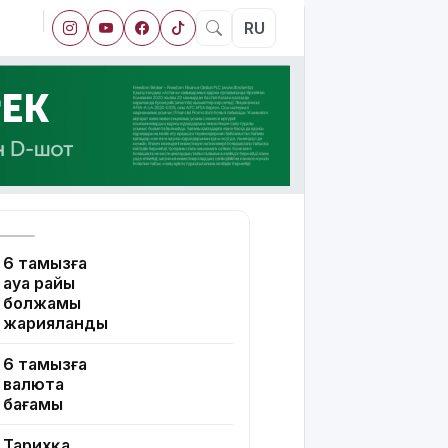
RU
6 тамызға
ауа райы
болжамы
жарияланды
6 тамызға
валюта
бағамы
Тарихқа