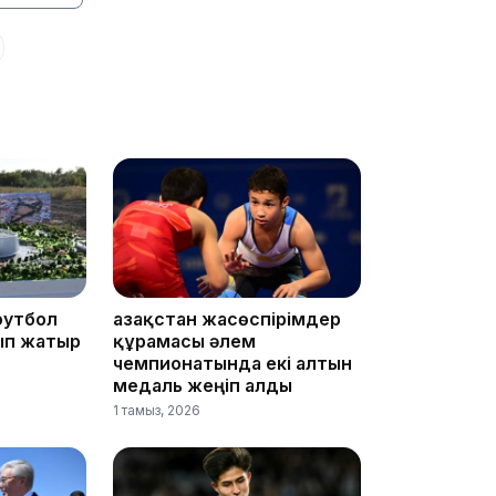
16:32
16:01
футбол
Қазақстан жасөспірімдер
ып жатыр
құрамасы әлем
чемпионатында екі алтын
медаль жеңіп алды
1 тамыз, 2026
15:55