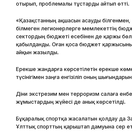
отырып, проблемалы тұстарды айтып өтті.
«Қазақстанның ақшасын асауды білгенмен, 
білмеген легионерлерге мемлекеттің бюдж
сектордың бюджеті есебінен де қаржы бөл
қабылданды. Оған қоса бюджет қаржысының
айқын жазылды.
Ерекше жандарға көрсетілетін ерекше көм
түсінігімен заңға енгізіліп оның шығындар
Діни экстрезим мен терроризм салаға енбе
жұмыстардың жүйесі де анық көрсетілді.
Бұқаралық спортқа жасалатын қолдау да 
Ұлттық спорттың қарыштап дамуына әсер е