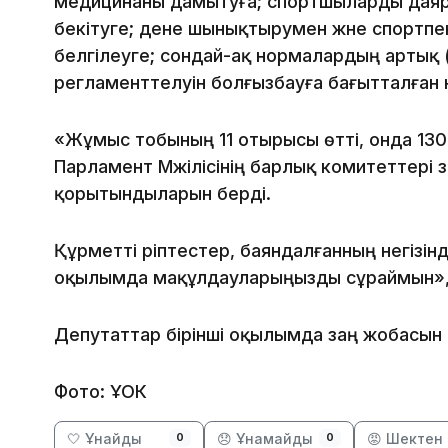
медицинаны дамытуға; спортшыларды даярл
бекітуге; дене шынықтырумен және спортпе
белгілеуге; сондай-ақ нормалардың артық
регламенттелуін болғызбауға бағытталған 
«Жұмыс тобының 11 отырысы өтті, онда 130
Парламент Мәжілісінің барлық комитеттері
қорытындыларын берді.
Құрметті әріптестер, баяндалғанның негізін
оқылымда мақұлдауларыңызды сұраймын», -
Депутаттар бірінші оқылымда заң жобасын
Фото: ҰОК
🤍 Ұнайды
😞 Ұнамайды
😡 Шектен 
0
0