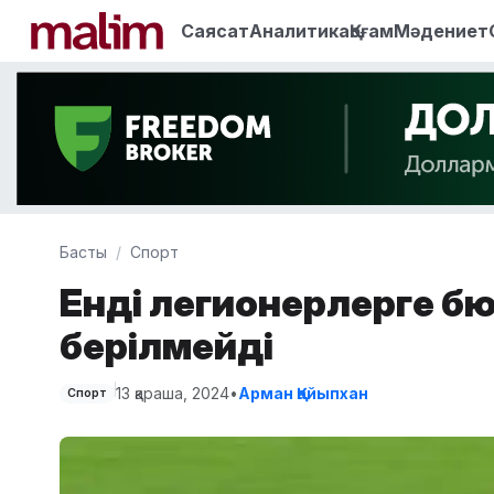
Саясат
Аналитика
Қоғам
Мәдениет
Басты
Спорт
Енді легионерлерге б
берілмейді
13 қараша, 2024
•
Арман Қайыпхан
Спорт