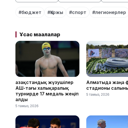
#бюджет
#Қаржы
#спорт
#легионерлер
Ұқсас мақалалар
Қазақстандық жүзушілер
Алматыда жаңа 
АҚШ-тағы халықаралық
стадионы салын
турнирде 17 медаль жеңіп
5 тамыз, 2026
алды
5 тамыз, 2026