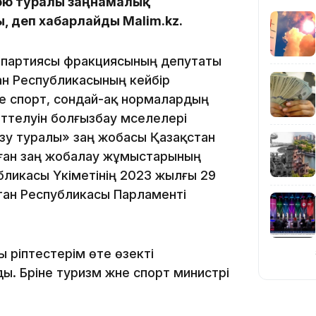
жою туралы заңнамалық
, деп хабарлайды Malim.kz.
21:52
» партиясы фракциясының депутаты
ан Республикасының кейбір
не спорт, сондай-ақ нормалардың
телуін болғызбау мәселелері
зу туралы» заң жобасы Қазақстан
лған заң жобалау жұмыстарының
21:30
убликасы Үкіметінің 2023 жылғы 29
ан Республикасы Парламенті
 әріптестерім өте өзекті
ы. Бәріне туризм және спорт министрі
20:16