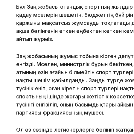
Бұл Заң жобасы отандық спорттың жылдар 
қадау мәселерін шешетін, бюджеттің бүйірін
қаржыны мақсатсыз жұмсауды тоқтатады де
ақша бөлінгенін еткен еңбектен кеткен кемші
айтып жүрміз.
Заң жобасының жұмыс тобына кірген депу
енгізді. Мәселен, министрлік бұрын бекітке
атының өзін ағайын білмейтін спорт түрлер
нақты шешім қабылданды. Заңды түрде жоғ
түсінік еніп, оған кіретін спорт түрлері на
спортының ішінде жоғары жетістік көрсетке
түсінігі енгізіліп, оның басымдықтары айқы
партиясы фракциясының мүшесі.
Ол өз сөзінде легионерлерге бөлініп жатқа