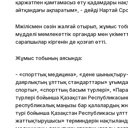
қаржатпен қамтамасыз ету қадамдары нақты
айтқандағы ақпаратым», - дейді Нартай Сәр
Мәжілісмен сөзін жалғай отырып, жұмыс тоб
мүдделі мемлекеттік органдар мен үкіметт
сарапшылар кіргенін де қозғап өтті.
Жұмыс тобының аясында:
- «спорттық медицина», «дене шынықтыру-
даярлықтың ұлттық стандарттары» ұғымдар
спорты», «спорттың басым түрлері», «Пар
түрлері бойынша Қазақстан Республикасы
республикалық маңызы бар қалалардың жән
түрі бойынша Қазақстан Республикасы ұлт
жаттықтырушысы» терминдерін нақтыланды