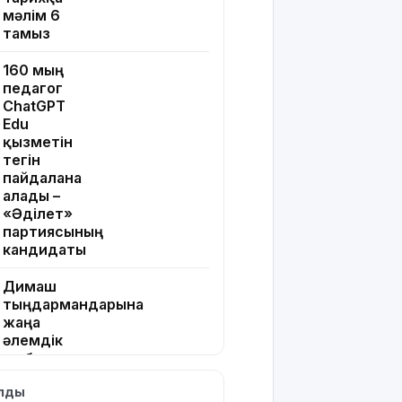
мәлім 6
тамыз
160 мың
педагог
ChatGPT
Edu
қызметін
тегін
пайдалана
алады –
«Әділет»
партиясының
кандидаты
Димаш
тыңдармандарына
жаңа
әлемдік
жобасын
таныстырды
ылды