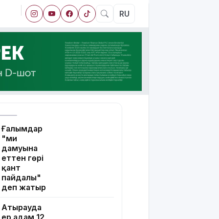
RU
Ғалымдар
"ми
дамуына
еттен гөрі
қант
пайдалы"
деп жатыр
Атырауда
ер адам 12