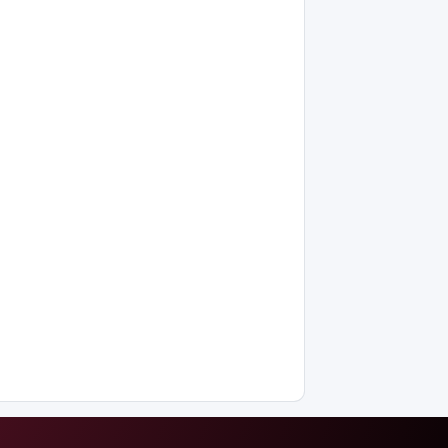
есе азайды
Ақтөбеде
майонез
банкаларына
жасырылған
телефон
тәркіленді
Көкшетауда
жас
жұбайлардың
тойы
қылмыстық
іске
ұласты
АҚШ-тағы
2028
жылғы
сайлау:
Трамп