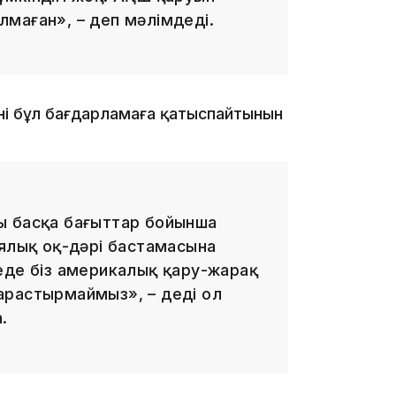
маған», – деп мәлімдеді.
09:40
нің бұл бағдарламаға қатыспайтынын
09:03
ы басқа бағыттар бойынша
иялық оқ-дәрі бастамасына
ңде біз америкалық қару-жарақ
арастырмаймыз», – деді ол
.
08:42