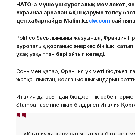
НАТО-ға мүше үш еуропалық мемлекет, яғ
Украинаға арналған АҚШ қаруын төлеу ба
деп хабарлайды Malim.kz
dw.com
сайтына
Politico басылымының жазуынша, Франция 
еуропалық қорғаныс өнеркәсібін ішкі саты
ұзақ уақыттан бері айтып келеді.
Сонымен қатар, Франция үкіметі бюджет т
жатқандықтан, қорғаныс шығындарын артт
Италия да осындай бюджеттік себептермен
Stampa газетіне пікір білдірген Италия Қор
«Италияда қару сатып алуға бюджет мү