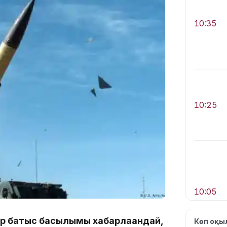
10:35
10:25
10:05
тар батыс басылымы хабарлағандай,
Көп оқ