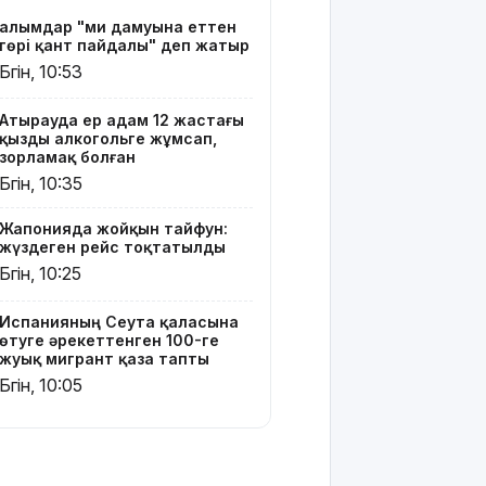
қаза тапты
Ғалымдар "ми дамуына еттен
гөрі қант пайдалы" деп жатыр
14
Бүгін, 10:53
қыркүйектен
бастап
тұрғын үй
Атырауда ер адам 12 жастағы
қызды алкогольге жұмсап,
кезегіне
зорламақ болған
тұру
Бүгін, 10:35
тәртібі
өзгереді:
Кімдер
Жапонияда жойқын тайфун:
жүздеген рейс тоқтатылды
кезекке
тұра
Бүгін, 10:25
алмайды?
Испанияның Сеута қаласына
Абайлаңыз:
өтуге әрекеттенген 100-ге
жуық мигрант қаза тапты
жалған
билет
Бүгін, 10:05
жарға
жықпасын!
Алматы