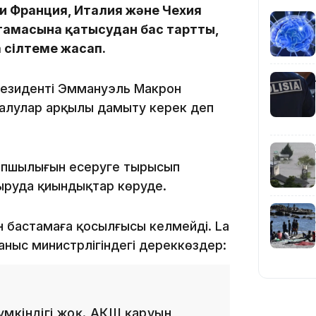
ни Франция, Италия және Чехия
стамасына қатысудан бас тартты,
 сілтеме жасап.
Президенті Эммануэль Макрон
п алулар арқылы дамыту керек деп
09:53
апшылығын еңсеруге тырысып
ыруда қиындықтар көруде.
 бастамаға қосылғысы келмейді. La
ғаныс министрлігіндегі дереккөздер:
09:40
мкіндігі жоқ. АҚШ қаруын