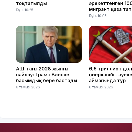
тоқтатылды
әрекеттенген 10
мигрант қаза та
Бүгін, 10:25
Бүгін, 10:05
АҚШ-тағы 2028 жылғы
6,5 триллион до
сайлау: Трамп Вэнске
өнеркәсібі тәуек
басымдық бере бастады
аймағында тұр
6 тамыз, 2026
6 тамыз, 2026