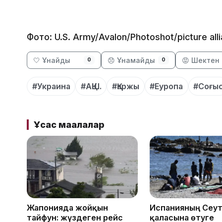
Фото: U.S. Army/Avalon/Photoshot/picture all
🤍 Ұнайды
😞 Ұнамайды
😡 Шектен 
0
0
#Украина
#АҚШ.
#Қаржы
#Еуропа
#Соғы
Ұқсас мақалалар
Жапонияда жойқын
Испанияның Сеу
тайфун: жүздеген рейс
қаласына өтуге