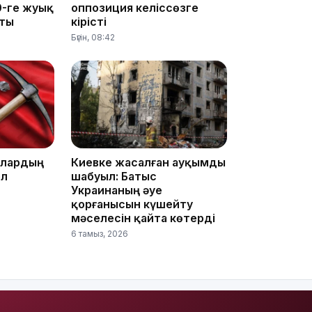
0-ге жуық
оппозиция келіссөзге
пты
кірісті
Бүгін, 08:42
22:45
ллардың
Киевке жасалған ауқымды
ел
шабуыл: Батыс
21:46
Украинаның әуе
қорғанысын күшейту
мәселесін қайта көтерді
6 тамыз, 2026
19:46