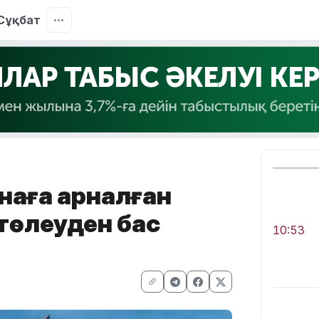
Сұқбат
инаға арналған
төлеуден бас
10:53