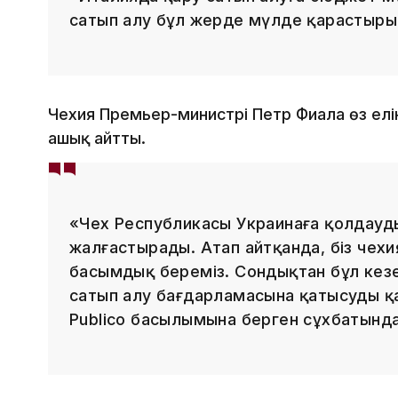
сатып алу бұл жерде мүлде қарастырыл
Чехия Премьер-министрі Петр Фиала өз елі
ашық айтты.
«Чех Республикасы Украинаға қолдауд
жалғастырады. Атап айтқанда, біз чех
басымдық береміз. Сондықтан бұл кезе
сатып алу бағдарламасына қатысуды қ
Publico басылымына берген сұхбатында