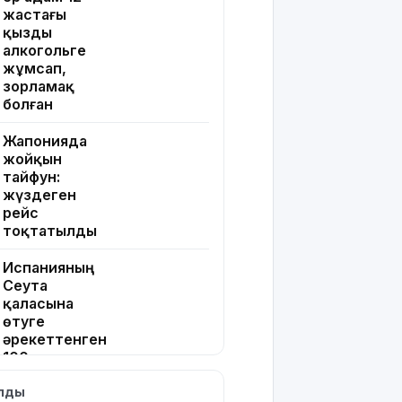
жастағы
қызды
алкогольге
жұмсап,
зорламақ
болған
Жапонияда
жойқын
тайфун:
жүздеген
рейс
тоқтатылды
Испанияның
Сеута
қаласына
өтуге
әрекеттенген
100-ге
жуық
ылды
мигрант