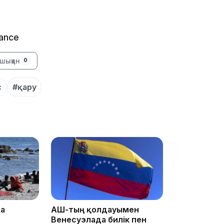
iance
08:25
шыққан
0
с
#қару
08:22
07:07
23:23
та
АҚШ-тың қолдауымен
Венесуэлада билік пен