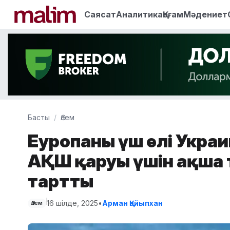
Саясат
Аналитика
Қоғам
Мәдениет
Басты
Әлем
Еуропаның үш елі Укра
АҚШ қаруы үшін ақша 
тартты
16 шілде, 2025
•
Арман Қайыпхан
Әлем