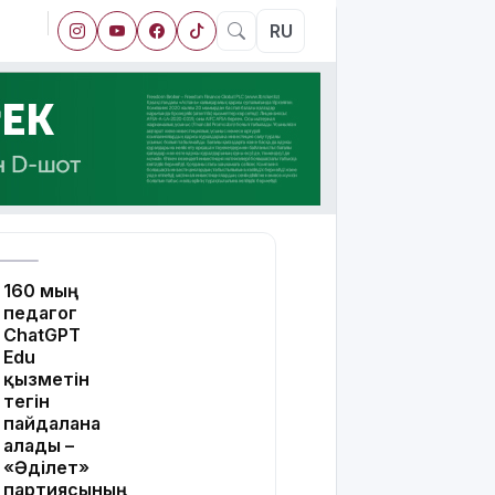
RU
160 мың
педагог
ChatGPT
Edu
қызметін
тегін
пайдалана
алады –
«Әділет»
партиясының