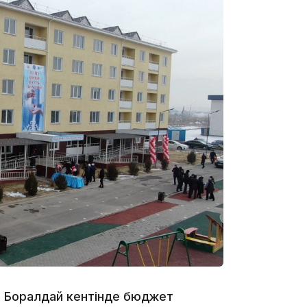
18:25
18:10
і Боралдай кентінде бюджет