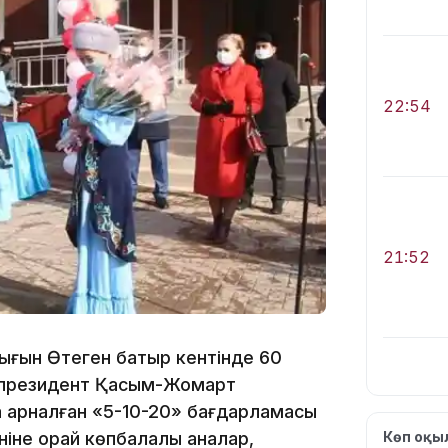
22:54
21:52
ығын Өтеген батыр кентінде 60
ұл президент Қасым-Жомарт
 арналған «5-10-20» бағдарламасы
21:30
ніне орай көпбалалы аналар,
Көп оқ