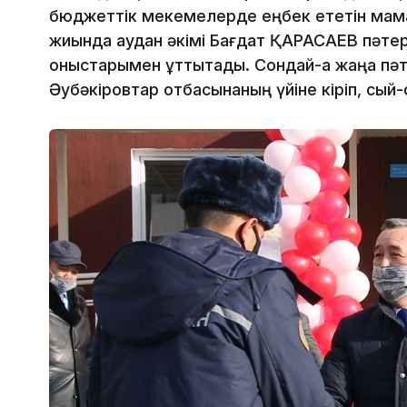
бюджеттік мекемелерде еңбек ететін мама
жиында аудан әкімі Бағдат ҚАРАСАЕВ пәтер 
қоныстарымен құттықтады. Сондай-ақ жаңа пә
Әубәкіровтар отбасынаның үйіне кіріп, сый