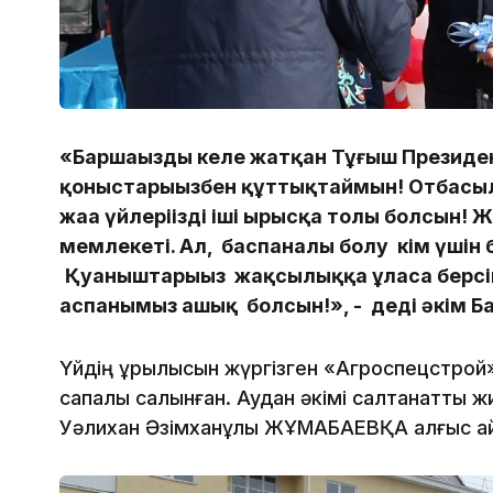
«Баршаңызды келе жатқан Тұңғыш Президен
қоныстарыңызбен құттықтаймын! Отбасыл
жаңа үйлеріңіздің іші ырысқа толы болсын! 
мемлекеті. Ал, баспаналы болу кім үшін 
Қуаныштарыңыз жақсылыққа ұласа берсін! 
аспанымыз ашық болсын!», - деді әкім Б
Үйдің құрылысын жүргізген «Агроспецстрой
сапалы салынған. Аудан әкімі салтанатты ж
Уәлихан Әзімханұлы ЖҰМАБАЕВҚА алғыс ай