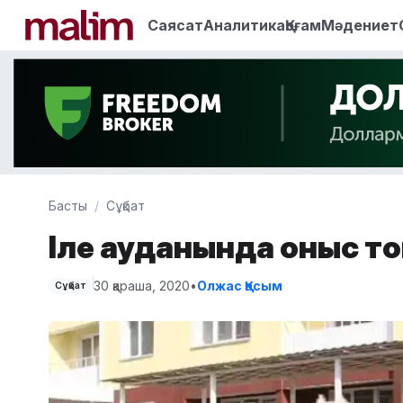
Саясат
Аналитика
Қоғам
Мәдениет
Басты
Сұқбат
Іле ауданында қоныс т
30 қараша, 2020
•
Олжас Қасым
Сұқбат