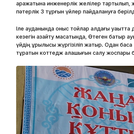
қаражатына инженерлік желілер тартылып, 
пәтерлік 3 тұрғын үйлер пайдалануға берілд
Іле ауданында қоныс тойлар алдағы уақытта 
кезегін азайту мақсатында, Өтеген батыр а
үйдің құрылысы жүргізіліп жатыр. Одан басқа
тұратын коттедж қалашығын салу жоспары б