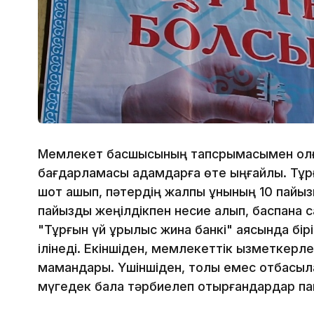
Мемлекет басшысының тапсрымасымен қолғ
бағдарламасы адамдарға өте ыңғайлы. Тұрғ
шот ашып, пәтердің жалпы құнының 10 пайыз
пайыздық жеңілдікпен несие алып, баспана
"Тұрғын үй құрылыс жинақ банкі" аясында бір
ілінеді. Екіншіден, мемлекеттік қызметкер
мамандары. Үшіншіден, толық емес отбасыл
мүгедек бала тәрбиелеп отырғандардар па