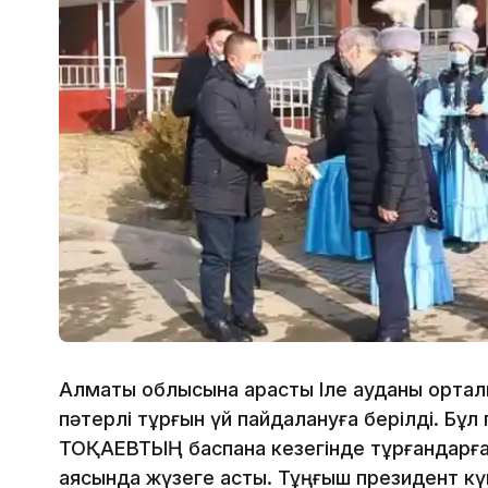
Алматы облысына қарасты Іле ауданы ортал
пәтерлі тұрғын үй пайдалануға берілді. Б
ТОҚАЕВТЫҢ баспана кезегінде тұрғандарға
аясында жүзеге асты. Тұңғыш президент кү