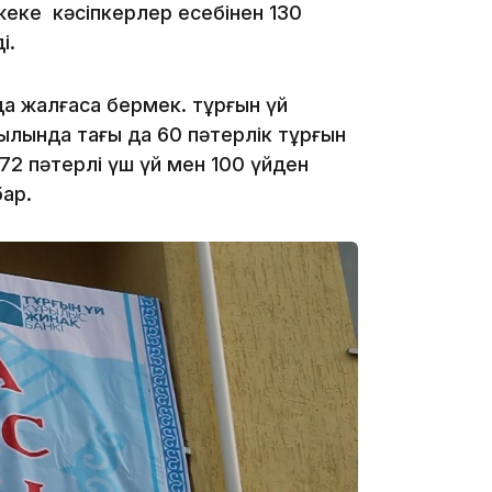
жеке кәсіпкерлер есебінен 130
і.
18:00
да жалғаса бермек. тұрғын үй
уылында тағы да 60 пәтерлік тұрғын
 72 пәтерлі үш үй мен 100 үйден
ар.
17:47
17:30
17:21