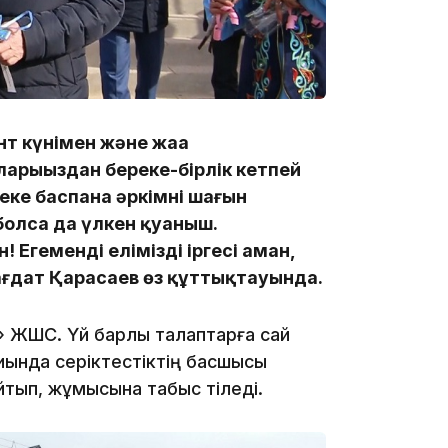
18:41
т күнімен және жаңа
арыңыздан береке-бірлік кетпей
Жеке баспана әркімнің шағын
болса да үлкен қуаныш.
Егеменді еліміздің іргесі аман,
18:40
ағдат Қарасаев өз құттықтауында.
» ЖШС. Үй барлық талаптарға сай
иында серіктестіктің басшысы
тып, жұмысына табыс тіледі.
18:35