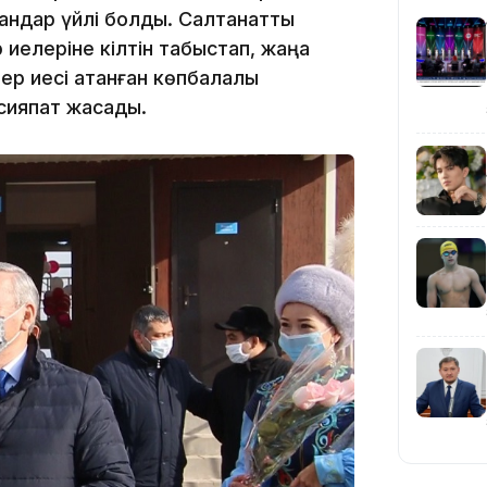
ндар үйлі болды. Салтанатты
иелеріне кілтін табыстап, жаңа
тер иесі атанған көпбалалы
-сияпат жасады.
20:16
19:21