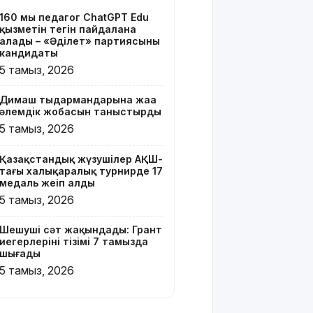
тізімі 7
160 мың педагог ChatGPT Edu
тамызда
қызметін тегін пайдалана
шығады
алады – «Әділет» партиясының
кандидаты
2 млрд
5 тамыз, 2026
теңгенің
несиелік
Димаш тыңдармандарына жаңа
алаяқтығы:
әлемдік жобасын таныстырды
21 адамға
5 тамыз, 2026
түрме
жазасы
Қазақстандық жүзушілер АҚШ-
кесілді
тағы халықаралық турнирде 17
медаль жеңіп алды
Білім беру
5 тамыз, 2026
ұйымдарының
жаңа оқу
Шешуші сәт жақындады: Грант
жылы мен
иегерлерінің тізімі 7 тамызда
жылыту
шығады
маусымына
5 тамыз, 2026
дайындығы
ШҚО әкімінің
жіті