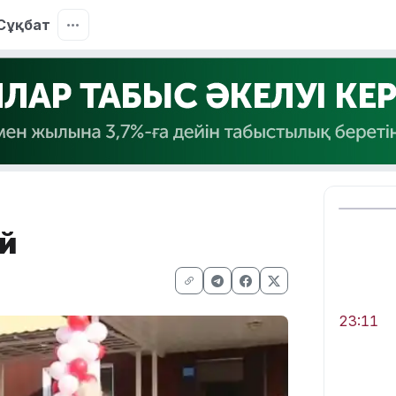
Сұқбат
ой
23:11