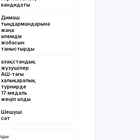
кандидаты
Димаш
тыңдармандарына
жаңа
әлемдік
жобасын
таныстырды
Қазақстандық
жүзушілер
АҚШ-тағы
халықаралық
турнирде
17 медаль
жеңіп алды
Шешуші
сәт
жақындады:
Грант
ылды
иегерлерінің