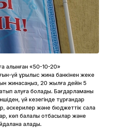
16:45
а алынған «50-10-20»
ын-үй құрылыс жинақ банкінен жеке
16:32
ын жинасаңыз, 20 жылға дейін 5
 сатып алуға болады. Бағдарламаны
іншіден, үй кезегінде тұрғандар
лер, әскерилер және бюджеттік сала
ар, көп балалы отбасылар және
йдалана алады.
16:01