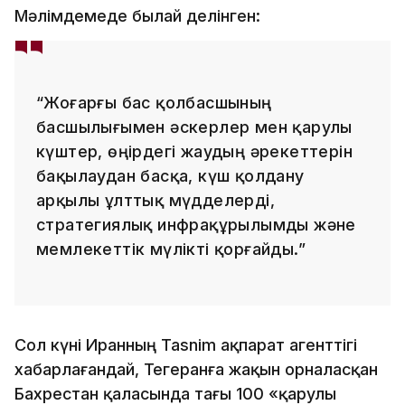
Мәлімдемеде былай делінген:
“Жоғарғы бас қолбасшының
басшылығымен әскерлер мен қарулы
күштер, өңірдегі жаудың әрекеттерін
бақылаудан басқа, күш қолдану
арқылы ұлттық мүдделерді,
стратегиялық инфрақұрылымды және
мемлекеттік мүлікті қорғайды.”
Сол күні Иранның Tasnim ақпарат агенттігі
хабарлағандай, Тегеранға жақын орналасқан
Бахрестан қаласында тағы 100 «қарулы