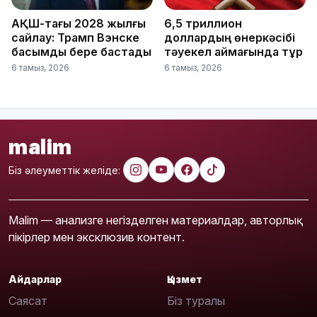
АҚШ-тағы 2028 жылғы
6,5 триллион
сайлау: Трамп Вэнске
доллардың өнеркәсібі
басымдық бере бастады
тәуекел аймағында тұр
6 тамыз, 2026
6 тамыз, 2026
malim
Біз әлеуметтік желіде:
Malim — анализге негізделген материалдар, авторлық
пікірлер мен эксклюзив контент.
Айдарлар
Қызмет
Саясат
Біз туралы