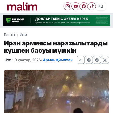
RU
Басты
Әлем
Иран армиясы наразылықтарды
күшпен басуы мүмкін
10 қаңтар, 2026
•
Арман Қайыпхан
Әлем