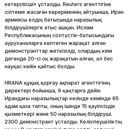
көтерілісші» ұсталды. Reuters агенттігіне
сілтеме жасаған көрерменнің айтуынша, Иран
армиясы елдің батысында наразылық
білдірушілерге атыс ашқан. Ислам
Республикасының солтүстік-батысындағы
ауруханаларға көптеген жарақат алған
демонстранттар жеткізілді, олардың кем
дегенде 20-сі оқ жарақатын алған, ал бес
науқас кейін қайтыс болды.
HRANA құқық қорғау ақпарат агенттігінің
деректері бойынша, 9 қаңтарға дейін
Ирандағы наразылықтар кезінде кемінде 65
адам қаза тапты, оның ішінде 15 қауіпсіздік
қызметкері және 50 наразылық білдіруші.
2300 демонстрант ұсталды. Келіспеушіліктің