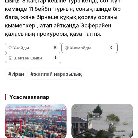
шыңы 8 қаңтар кешіне тура келді, сол күні
кемінде 11 бейбіт тұрғын, соның ішінде бір
бала, және бірнеше құқық қорғау органы
қызметкері, атап айтқанда Эсферайен
қаласының прокуроры, қаза тапты.
🤍 Ұнайды
😞 Ұнамайды
0
0
😡 Шектен шыққан
1
#Иран
#жаппай наразылық
Ұқсас мақалалар