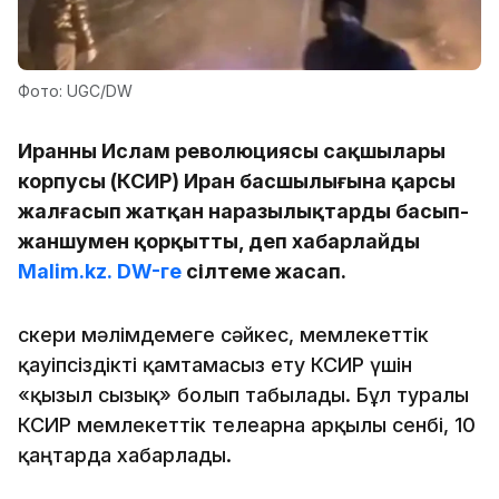
Фото: UGC/DW
Иранның Ислам революциясы сақшылары
корпусы (КСИР) Иран басшылығына қарсы
жалғасып жатқан наразылықтарды басып-
жаншумен қорқытты, деп хабарлайды
Malim.kz.
DW-ге
сілтеме жасап.
Әскери мәлімдемеге сәйкес, мемлекеттік
қауіпсіздікті қамтамасыз ету КСИР үшін
«қызыл сызық» болып табылады. Бұл туралы
КСИР мемлекеттік телеарна арқылы сенбі, 10
қаңтарда хабарлады.