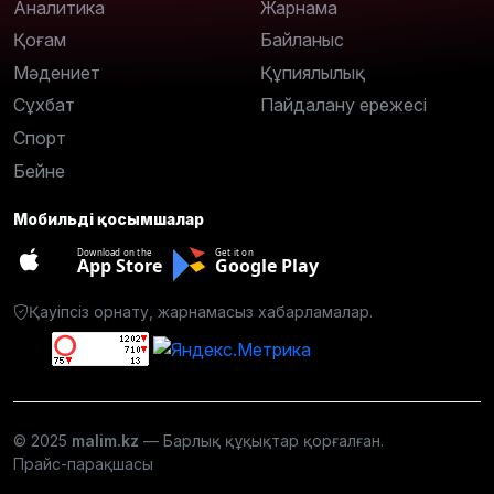
Аналитика
Жарнама
Қоғам
Байланыс
Мәдениет
Құпиялылық
Сұхбат
Пайдалану ережесі
Спорт
Бейне
Мобильді қосымшалар
Download on the
Get it on
App Store
Google Play
Қауіпсіз орнату, жарнамасыз хабарламалар.
© 2025
malim.kz
— Барлық құқықтар қорғалған.
Прайс-парақшасы