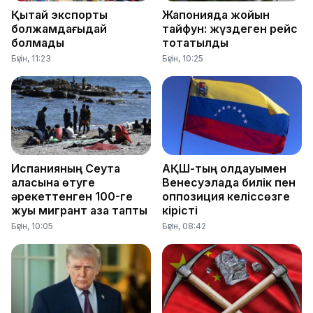
Қытай экспорты
Жапонияда жойқын
болжамдағыдай
тайфун: жүздеген рейс
болмады
тоқтатылды
Бүгін, 11:23
Бүгін, 10:25
Испанияның Сеута
АҚШ-тың қолдауымен
қаласына өтуге
Венесуэлада билік пен
әрекеттенген 100-ге
оппозиция келіссөзге
жуық мигрант қаза тапты
кірісті
Бүгін, 10:05
Бүгін, 08:42