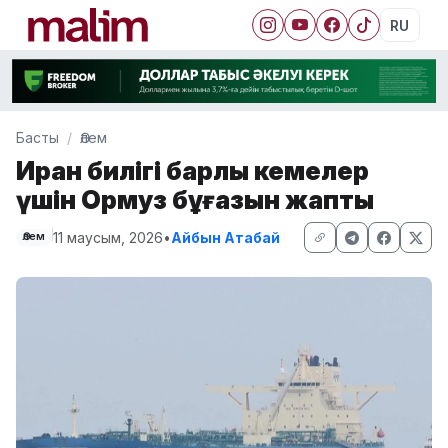
RU
Басты
Әлем
Иран билігі барлық кемелер
үшін Ормуз бұғазын жапты
11 маусым, 2026
•
Айбын Атабай
Әлем