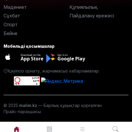
Мәдениет
Құпиялылық
Сұхбат
Пайдалану ережесі
Спорт
Бейне
Мобильді қосымшалар
Download on the
Get it on
App Store
Google Play
Қауіпсіз орнату, жарнамасыз хабарламалар.
© 2025
malim.kz
— Барлық құқықтар қорғалған.
Прайс-парақшасы