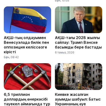
Бүгін, 10:05
АҚШ-тың қолдауымен
АҚШ-тағы 2028 жылғы
Венесуэлада билік пен
сайлау: Трамп Вэнске
оппозиция келіссөзге
басымдық бере бастады
кірісті
6 тамыз, 2026
Бүгін, 08:42
6,5 триллион
Киевке жасалған
доллардың өнеркәсібі
ауқымды шабуыл: Батыс
тәуекел аймағында тұр
Украинаның әуе