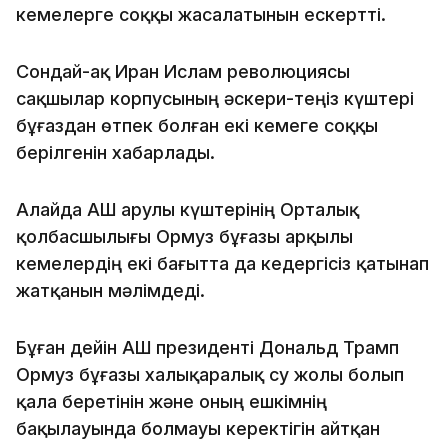
кемелерге соққы жасалатынын ескертті.
Сондай-ақ Иран Ислам революциясы
сақшылар корпусының әскери-теңіз күштері
бұғаздан өтпек болған екі кемеге соққы
берілгенін хабарлады.
Алайда АҚШ Қарулы күштерінің Орталық
қолбасшылығы Ормуз бұғазы арқылы
кемелердің екі бағытта да кедергісіз қатынап
жатқанын мәлімдеді.
Бұған дейін АҚШ президенті Дональд Трамп
Ормуз бұғазы халықаралық су жолы болып
қала беретінін және оның ешкімнің
бақылауында болмауы керектігін айтқан