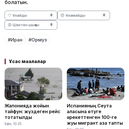
болатын.
🤍 Ұнайды
😞 Ұнамайды
0
0
😡 Шектен шыққан
0
#Иран
#Ормуз
Ұқсас мақалалар
Жапонияда жойқын
Испанияның Сеута
тайфун: жүздеген рейс
қаласына өтуге
тоқтатылды
әрекеттенген 100-ге
жуық мигрант қаза тапты
Бүгін, 10:25