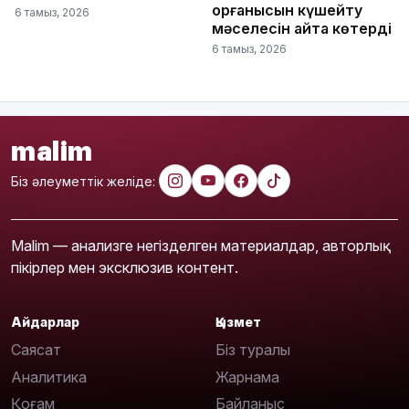
қорғанысын күшейту
6 тамыз, 2026
мәселесін қайта көтерді
6 тамыз, 2026
malim
Біз әлеуметтік желіде:
Malim — анализге негізделген материалдар, авторлық
пікірлер мен эксклюзив контент.
Айдарлар
Қызмет
Саясат
Біз туралы
Аналитика
Жарнама
Қоғам
Байланыс