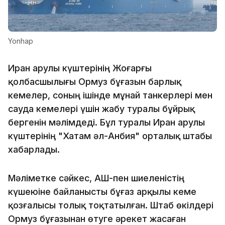
Yonhap
Иран Қарулы күштерінің Жоғарғы
қолбасшылығы Ормуз бұғазын барлық
кемелер, соның ішінде мұнай танкерлері мен
сауда кемелері үшін жабу туралы бұйрық
бергенін мәлімдеді. Бұл туралы Иран Қарулы
күштерінің "Хатам әл-Анбия" орталық штабы
хабарлады.
Мәліметке сәйкес, АҚШ-пен шиеленістің
күшеюіне байланысты бұғаз арқылы кеме
қозғалысы толық тоқтатылған. Штаб өкілдері
Ормуз бұғазынан өтуге әрекет жасаған