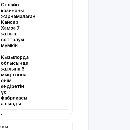
Онлайн-
казиноны
жарнамалаған
Қайсар
Хамза 7
жылға
сотталуы
мүмкін
Қызылорда
облысында
жылына 6
мың тонна
өнім
өндіретін
құс
фабрикасы
ашылды
Балағат
сөздер
ылды
жариялаған