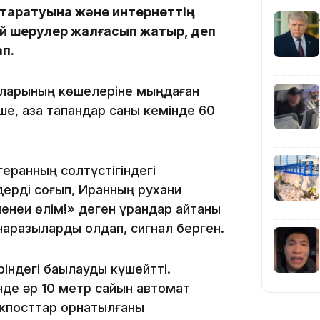
19:09
ң таратуына және интернеттің
й шерулер жалғасып жатыр, деп
п.
алаларының көшелеріне мыңдаған
е, қаза тапқандар саны кемінде 60
18:50
геранның солтүстігіндегі
ерді соғып, Иранның рухани
неи өлім!» деген ұрандар айтқаны
 наразыларды қолдап, сигнал берген.
17:33
індегі бақылауды күшейтті.
нде әр 10 метр сайын автомат
локпосттар орнатылғаны