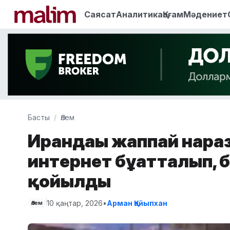
Саясат
Аналитика
Қоғам
Мәдениет
Басты
Әлем
Ирандағы жаппай нара
интернет бұғатталып, 
қойылды
10 қаңтар, 2026
•
Арман Қайыпхан
Әлем