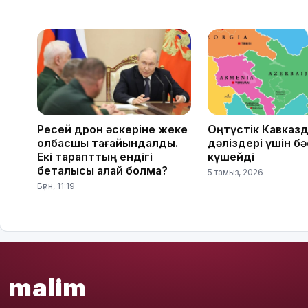
Ресей дрон әскеріне жеке
Оңтүстік Кавказд
қолбасшы тағайындалды.
дәліздері үшін б
Екі тарапттың ендігі
күшейді
беталысы қалай болмақ?
5 тамыз, 2026
Бүгін, 11:19
malim