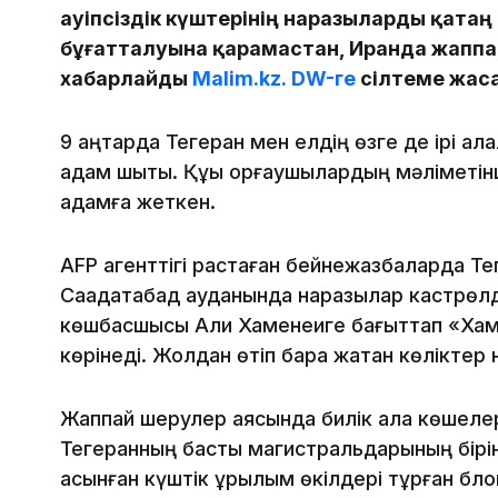
Қауіпсіздік күштерінің наразыларды қата
бұғатталуына қарамастан, Иранда жаппа
хабарлайды
Malim.kz.
DW-ге
сілтеме жаса
9 қаңтарда Тегеран мен елдің өзге де ірі қ
адам шықты. Құқық қорғаушылардың мәліметінш
адамға жеткен.
AFP агенттігі растаған бейнежазбаларда Те
Саадатабад ауданында наразылар кастрөлд
көшбасшысы Али Хаменеиге бағыттап «Хаме
көрінеді. Жолдан өтіп бара жатқан көліктер
Жаппай шерулер аясында билік қала көшелер
Тегеранның басты магистральдарының бірі
асынған күштік құрылым өкілдері тұрған б