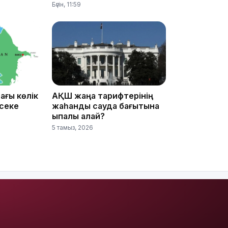
Бүгін, 11:59
16:01
15:59
ағы көлік
АҚШ жаңа тарифтерінің
әсеке
жаһандық сауда бағытына
ықпалы қалай?
5 тамыз, 2026
15:25