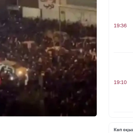
19:36
19:10
Көп оқ