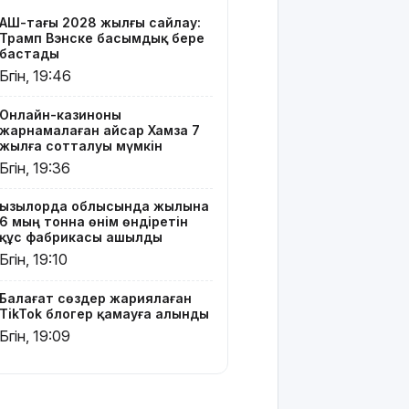
TikTok
АҚШ-тағы 2028 жылғы сайлау:
блогер
Трамп Вэнске басымдық бере
қамауға
бастады
алынды
Бүгін, 19:46
Құтқарушылар
Онлайн-казиноны
3,5 мың
жарнамалаған Қайсар Хамза 7
метр
жылға сотталуы мүмкін
биіктіктегі
Бүгін, 19:36
туристерге
көмек
Қызылорда облысында жылына
көрсетті
6 мың тонна өнім өндіретін
құс фабрикасы ашылды
Еңбек
Бүгін, 19:10
кодексінде
өзгеріс
Балағат сөздер жариялаған
көп: енді
TikTok блогер қамауға алынды
жұмысқа
Бүгін, 19:09
қабылдаудан
бас
тартудың
себебі