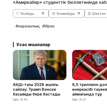
«Амиркабир» студенттік бюллетенінде хаб
🤍 Ұнайды
😞 Ұнамайды
😡 Шектен 
0
0
#наразылық
#Иран
Ұқсас мақалалар
АҚШ-тағы 2028 жылғы
6,5 триллион до
сайлау: Трамп Вэнске
өнеркәсібі тәуек
басымдық бере бастады
аймағында тұр
Бүгін, 19:46
Бүгін, 15:25