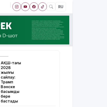
RU
АҚШ-тағы
2028
жылғы
сайлау:
Трамп
Вэнске
басымдық
бере
бастады