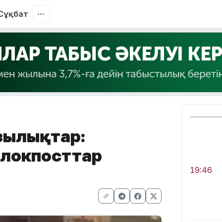
Сұқбат
зылықтар:
блокпосттар
19:46