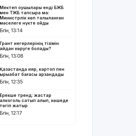
алып,
Мектеп оқушылары енді БЖБ
көшеде
мен ТЖБ тапсыра ма:
төгіп
Министрлік көп талқыланған
жатыр
мәселеге нүкте қойды
Бүгін, 13:14
Қытай
экспорты
Грант иегерлерінің тізімін
болжамдағыдай
қайдан көруге болады?
болмады
Бүгін, 13:08
Атырауда
Қазақстанда қияр, картоп пен
балабақша
қырыққабат бағасы арзандады
тәрбиешісінің
Бүгін, 12:35
бүлдіршінге
күш
қолданғаны
Ерекше тренд: жастар
алкоголь сатып алып, көшеде
видеоға
төгіп жатыр
түсіп
Бүгін, 12:17
қалды
Ғалымдар
"ми