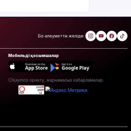
Испанияның
Сеута
қаласына
өтуге
әрекеттенген
100-ге
жуық
Біз әлеуметтік желіде:
мигрант
қаза тапты
Мобильді қосымшалар
14
қыркүйектен
Download on the
Get it on
App Store
Google Play
бастап
тұрғын үй
Қауіпсіз орнату, жарнамасыз хабарламалар.
кезегіне
тұру
тәртібі
өзгереді:
Кімдер
кезекке
тұра
алмайды?