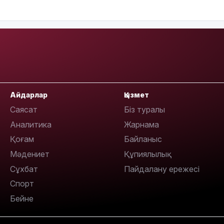
10:05
Айдарлар
Қызмет
Саясат
Біз туралы
Аналитика
Жарнама
Қоғам
Байланыс
Мәдениет
Құпиялылық
09:53
Сұхбат
Пайдалану ережесі
Спорт
Бейне