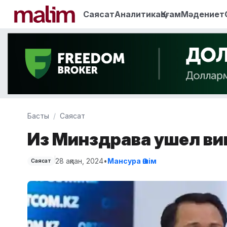
Саясат
Аналитика
Қоғам
Мәдениет
Басты
Саясат
Из Минздрава ушел в
28 ақпан, 2024
•
Мансура Әшім
Саясат