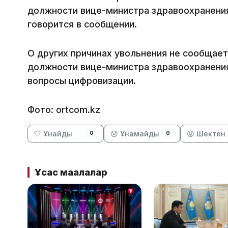
должности вице-министра здравоохранения
говорится в сообщении.
О других причинах увольнения не сообщает
должности вице-министра здравоохранения
вопросы цифровизации.
Фото: ortcom.kz
🤍 Ұнайды
😞 Ұнамайды
😡 Шектен 
0
0
Ұқсас мақалалар