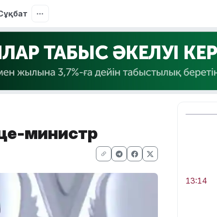
Сұқбат
ице-министр
13:14