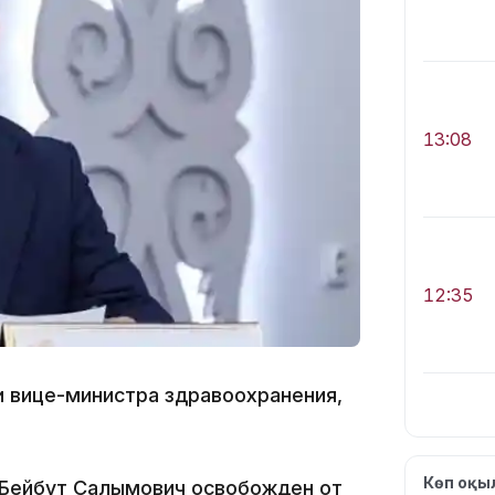
13:08
12:35
 вице-министра здравоохранения,
12:17
Көп оқ
 Бейбут Салымович освобожден от