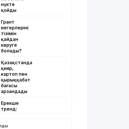
нүкте
қойды
Грант
иегерлерінің
тізімін
қайдан
көруге
болады?
Қазақстанда
қияр,
картоп пен
қырыққабат
бағасы
арзандады
Ерекше
тренд:
жастар
алкоголь
ылды
сатып