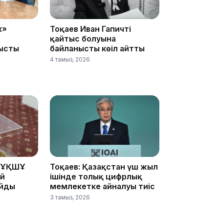
10:53
к»
Тоқаев Иван Гапичтің
қайтыс болуына
ысты
байланысты көңіл айтты
4 тамыз, 2026
10:35
 ҰҚШҰ
Тоқаев: Қазақстан үш жыл
10:25
ай
ішінде толық цифрлық
айды
мемлекетке айналуы тиіс
3 тамыз, 2026