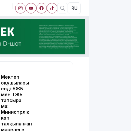
RU
Мектеп
оқушылары
енді БЖБ
мен ТЖБ
тапсыра
ма:
Министрлік
көп
талқыланған
мәселеге