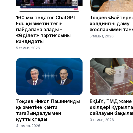
160 мың педагог ChatGPT
Тоқаев «Бәйтере
Edu қызметін тегін
холдингінің даму
пайдалана алады –
жоспарымен тан
«Әділет» партиясының
5 тамыз, 2026
кандидаты
5 тамыз, 2026
Тоқаев Никол Пашинянды
ЕҚЫҰ, ТМД және
қызметіне қайта
өкілдері Құрылт
тағайындалуымен
сайлауын бақыл
құттықтады
3 тамыз, 2026
4 тамыз, 2026