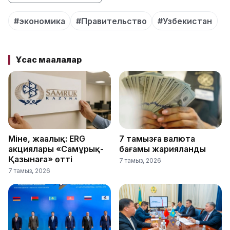
#экономика
#Правительство
#Узбекистан
Ұқсас мақалалар
Міне, жаңалық: ERG
7 тамызға валюта
акциялары «Самұрық-
бағамы жарияланды
Қазынаға» өтті
7 тамыз, 2026
7 тамыз, 2026