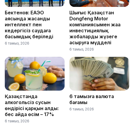
Бектенов: ЕАЭО
Шығыс Қазақстан
аясында жасанды
Dongfeng Motor
интеллект пен
компаниясымен жаңа
кедергісіз саудаға
инвестициялық
басымдық беріледі
жобаларды жүзеге
асыруға мүдделі
6 тамыз, 2026
6 тамыз, 2026
Қазақстанда
6 тамызға валюта
алкогольсіз сусын
бағамы
өндірісі қарқын алды:
6 тамыз, 2026
бес айда өсім – 17%
6 тамыз, 2026