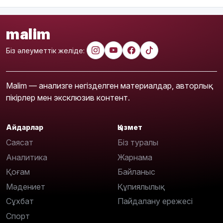
malim
Біз әлеуметтік желіде:
Malim — анализге негізделген материалдар, авторлық
пікірлер мен эксклюзив контент.
Айдарлар
Қызмет
Саясат
Біз туралы
Аналитика
Жарнама
Қоғам
Байланыс
Мәдениет
Құпиялылық
Сұхбат
Пайдалану ережесі
Спорт