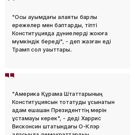
"Осы ауқымдағы алаяқтық барлық
ережелер мен баптарды, тіпті
Конституцияда дүниелерді жоюға
мүмкіндік береді", - деп жазған еді
Трамп сол уақыттары.
"Америка Құрама Штаттарының
Конституциясын тоқтатуды ұсынатын
адам ешқашан Президенттің мөрін
ұстамауы керек", - деді Харрис
Висконсин штатындағы О-Клэр
қаласында демократтардың