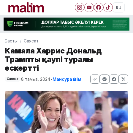
RU
Басты
Саясат
Камала Харрис Дональд
Трамптың қаупі туралы
ескертті
8 тамыз, 2024
•
Мансура Әшім
Саясат