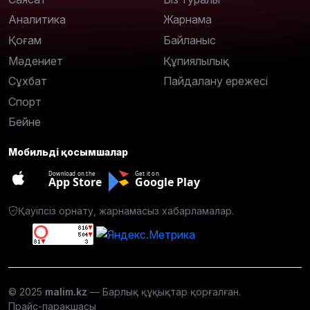
Аналитика
Жарнама
Қоғам
Байланыс
Мәдениет
Құпиялылық
Сұхбат
Пайдалану ережесі
Спорт
Бейне
Мобильді қосымшалар
Download on the
Get it on
App Store
Google Play
Қауіпсіз орнату, жарнамасыз хабарламалар.
© 2025
malim.kz
— Барлық құқықтар қорғалған.
Прайс-парақшасы