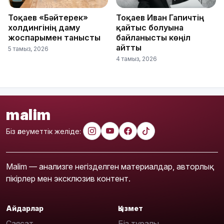
Тоқаев «Бәйтерек»
Тоқаев Иван Гапичтің
холдингінің даму
қайтыс болуына
жоспарымен танысты
байланысты көңіл
айтты
5 тамыз, 2026
4 тамыз, 2026
malim
Біз әлеуметтік желіде:
Malim — анализге негізделген материалдар, авторлық
пікірлер мен эксклюзив контент.
Айдарлар
Қызмет
Саясат
Біз туралы