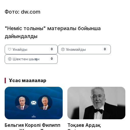
Фото: dw.com
"Неміс толқыны" материалы бойынша
дайындалды
🤍 Ұнайды
😞 Ұнамайды
0
0
😡 Шектен шыққан
0
Ұқсас мақалалар
Бельгия Королі Филипп
Тоқаев Ардақ