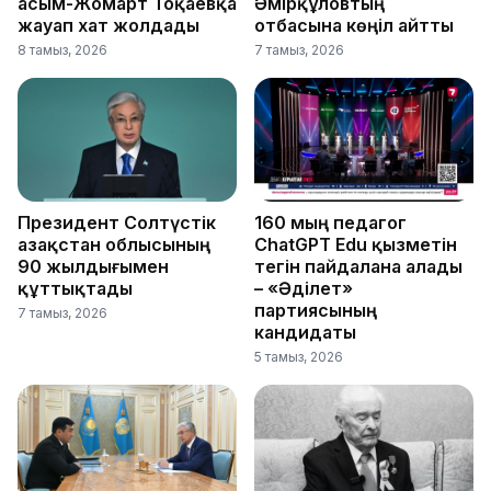
Қасым-Жомарт Тоқаевқа
Әмірқұловтың
жауап хат жолдады
отбасына көңіл айтты
8 тамыз, 2026
7 тамыз, 2026
Президент Солтүстік
160 мың педагог
Қазақстан облысының
ChatGPT Edu қызметін
90 жылдығымен
тегін пайдалана алады
құттықтады
– «Әділет»
партиясының
7 тамыз, 2026
кандидаты
5 тамыз, 2026