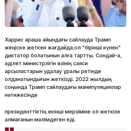
Харрис қараша айындағы сайлауда Трамп
жеңіске жеткен жағдайда,ол "бірінші күнен"
диктатор болатынын алға тартты. Сондай-ақ,
әділет министрлігін өзінің саяси
қарсыластарын қудалау құралы ретінде
қолданатындығын жеткізді. 2022 жылдың
соңында Трамп сайлаудағы манипуляциялар
нәтижесінде
президенттіктің екінші мерзіміне қол жеткізе
алмағанын мәлімдеген еді.