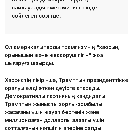
сайлауалды емес митингісінде
сөйлеген сөзінде.
Ол америкалықтарды трампизмнің "хаосын,
қорқынышын және жеккөрушілігін" жоққа
шығаруға шақырды.
Харристің пікірінше, Трамптың президенттікке
оралуы елді өткен дәуірге апарады.
Демократиялық партияның кандидаты
Трамптың жыныстық зорлық-зомбылық
жасағаны үшін жауап бергенін және
миллиондаған долларлық алаяқтық үшін
сотталғанын көпшілік қаперіне салды.