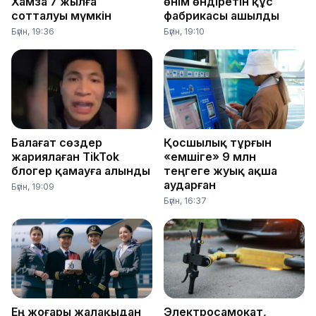
Хамза 7 жылға
өнім өндіретін құс
сотталуы мүмкін
фабрикасы ашылды
Бүгін, 19:36
Бүгін, 19:10
Балағат сөздер
Қосшылық тұрғын
жариялаған TikTok
«емшіге» 9 млн
блогер қамауға алынды
теңгеге жуық ақша
аударған
Бүгін, 19:09
Бүгін, 16:37
Ең жоғары жалақыдан
Электросамокат,