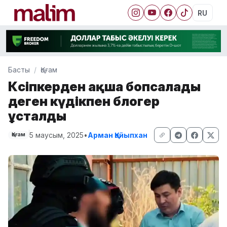
RU
Басты
Қоғам
Кәсіпкерден ақша бопсалады
деген күдікпен блогер
ұсталды
5 маусым, 2025
•
Арман Қайыпхан
Қоғам