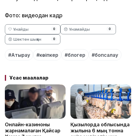
Фото: видеодан кадр
🤍 Ұнайды
😞 Ұнамайды
0
0
😡 Шектен шыққан
0
#Атырау
#кәсіпкер
#блогер
#бопсалау
Ұқсас мақалалар
Онлайн-казиноны
Қызылорда облысында
жарнамалаған Қайсар
жылына 6 мың тонна