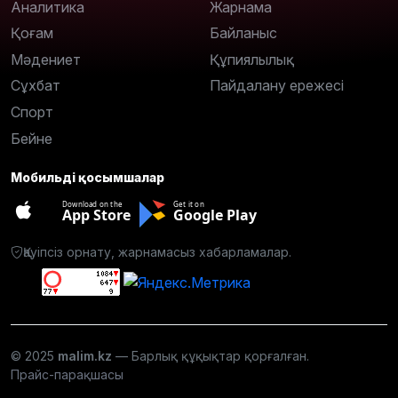
Аналитика
Жарнама
Қоғам
Байланыс
Мәдениет
Құпиялылық
Сұхбат
Пайдалану ережесі
Спорт
Бейне
Мобильді қосымшалар
Download on the
Get it on
App Store
Google Play
Қауіпсіз орнату, жарнамасыз хабарламалар.
© 2025
malim.kz
— Барлық құқықтар қорғалған.
Прайс-парақшасы