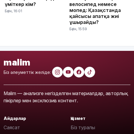
үміткер кім?
велосипед немесе
мопед: Қазақстанда
Бүгін, 16:01
қайсысы апатқа жиі
ұшырайды?
Бүгін, 15:59
malim
Біз әлеуметтік желіде:
Malim — анализге негізделген материалдар, авторлық
пікірлер мен эксклюзив контент.
Айдарлар
Қызмет
Саясат
Біз туралы