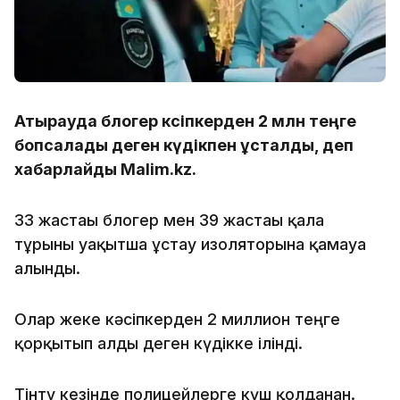
Атырауда блогер кәсіпкерден 2 млн теңге
бопсалады деген күдікпен ұсталды, деп
хабарлайды Malim.kz.
33 жастағы блогер мен 39 жастағы қала
тұрғыны уақытша ұстау изоляторына қамауға
алынды.
Олар жеке кәсіпкерден 2 миллион теңге
қорқытып алды деген күдікке ілінді.
Тінту кезінде полицейлерге күш қолданған.