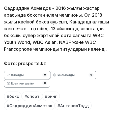
Садриддин Ахмедов - 2016 жылғы жастар
арасында бокстан әлем чемпионы. Ол 2018
жылы кәсіпқой боксқа ауысып, Канадада алғашқы
жекпе-жегін өткізді. 13 айқасында, қазақстандық
боксшы супер жартылай орта салмақта WBC
Youth World, WBC Asian, NABF және WBC
Francophone чемпиондық титулдарын иеленді.
Фото: prosports.kz
🤍 Ұнайды
😞 Ұнамайды
0
0
😡 Шектен шыққан
0
#бокс
#спорт
#ринг
#СадриддинАхметов
#АнтониоТодд