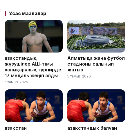
Ұқсас мақалалар
Қазақстандық
Алматыда жаңа футбол
жүзушілер АҚШ-тағы
стадионы салынып
халықаралық турнирде
жатыр
17 медаль жеңіп алды
5 тамыз, 2026
5 тамыз, 2026
Қазақстан
Қазақстандық балуан