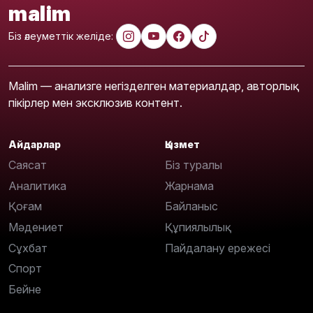
malim
Біз әлеуметтік желіде:
Malim — анализге негізделген материалдар, авторлық
пікірлер мен эксклюзив контент.
Айдарлар
Қызмет
Саясат
Біз туралы
Аналитика
Жарнама
Қоғам
Байланыс
Мәдениет
Құпиялылық
Сұхбат
Пайдалану ережесі
Спорт
Бейне