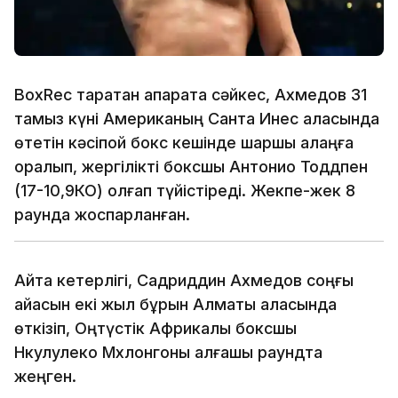
BoxRec таратқан ақпаратқа сәйкес, Ахмедов 31
тамыз күні Американың Санта Инес қаласында
өтетін кәсіпқой бокс кешінде шаршы алаңға
оралып, жергілікті боксшы Антонио Тоддпен
(17-10,9КО) қолғап түйістіреді. Жекпе-жек 8
раундқа жоспарланған.
Айта кетерлігі, Садриддин Ахмедов соңғы
айқасын екі жыл бұрын Алматы қаласында
өткізіп, Оңтүстік Африкалық боксшы
Нкулулеко Мхлонгоны алғашқы раундта
жеңген.