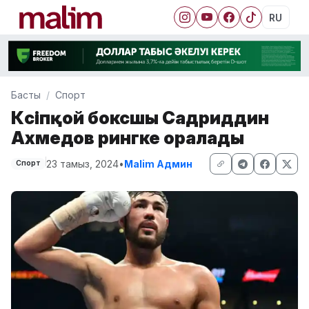
RU
Басты
Спорт
Кәсіпқой боксшы Садриддин
Ахмедов рингке оралады
23 тамыз, 2024
•
Malim Админ
Спорт