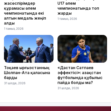
жасөспірімдер
U17 әлем
құрамасы әлем
чемпионатында топ
чемпионатында екі
жарды
алтын медаль жеңіп
1 тамыз, 2026
алды
1 тамыз, 2026
Тоқаев Қырғызстанның
«Дастан Сатпаев
Шолпан-Ата қаласына
эффектісі»: Қазақстан
барды
футболында құбылыс
пайда болды ма?
31 шілде, 2026
31 шілде, 2026