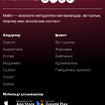
Malim — анализге негізделген материалдар, авторлық
пікірлер мен эксклюзив контент.
Айдарлар
Қызмет
Саясат
Біз туралы
Аналитика
Жарнама
Қоғам
Байланыс
Мәдениет
Құпиялылық
Сұхбат
Пайдалану ережесі
Спорт
Бейне
Мобильді қосымшалар
Download on the
Get it on
App Store
Google Play