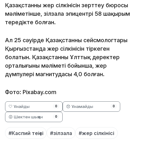
Қазақстанның жер сілкінісін зерттеу бюросы
мәліметінше, зілзала эпицентрі 58 шақырым
тереңдікте болған.
Ал 25 сәуірде Қазақстанның сейсмологтары
Қырғызстанда жер сілкінісін тіркеген
болатын. Қазақстанның Ұлттық деректер
орталығының мәліметі бойынша, жер
дүмпулері магнитудасы 4,0 болған.
Фото: Pixabay.com
🤍 Ұнайды
😞 Ұнамайды
0
0
😡 Шектен шыққан
0
#Каспий теңізі
#зілзала
#жер сілкінісі