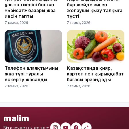
ұлына тиесілі болған
бар жейде киген
«Байсат» базары жаңа
жолаушы қызу талқыға
иесін тапты
түсті
7 тамыз, 2026
7 тамыз, 2026
Телефон алаяқтығының
Қазақстанда қияр,
жаңа түрі туралы
картоп пен қырыққабат
ескерту жасалды
бағасы арзандады
7 тамыз, 2026
7 тамыз, 2026
malim
Біз әлеуметтік желіде: