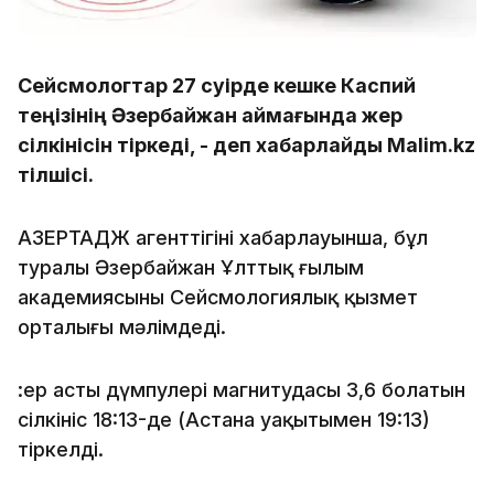
Сейсмологтар 27 сәуірде кешке Каспий
теңізінің Әзербайжан аймағында жер
сілкінісін тіркеді, - деп хабарлайды Malim.kz
тілшісі.
АЗЕРТАДЖ агенттігінің хабарлауынша, бұл
туралы Әзербайжан Ұлттық ғылым
академиясының Сейсмологиялық қызмет
орталығы мәлімдеді.
:ер асты дүмпулері магнитудасы 3,6 болатын
сілкініс 18:13-де (Астана уақытымен 19:13)
тіркелді.