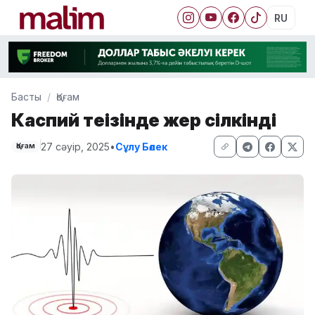
RU
Басты
Қоғам
Каспий теңізінде жер сілкінді
27 сәуір, 2025
•
Сұлу Бөлек
Қоғам