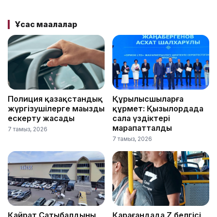
Ұқсас мақалалар
Полиция қазақстандық
Құрылысшыларға
жүргізушілерге маңызды
құрмет: Қызылордада
ескерту жасады
сала үздіктері
марапатталды
7 тамыз, 2026
7 тамыз, 2026
Қайрат Сатыбалдының
Қарағандада Z белгісі