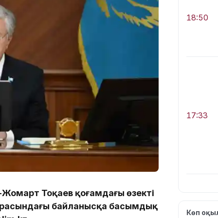
18:50
17:33
м-Жомарт Тоқаев қоғамдағы өзекті
 арасындағы байланысқа басымдық
Көп оқ