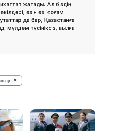
ихаттап жатады. Ал біздің
ілдері, өзін өзі «қоғам
утаттар да бар, Қазақстанға
ді мүлдем түсініксіз, ақылға
14:47
шыққан
0
14:36