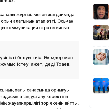
lim.kz.
17:17
 сапалы жүргізілмеген жағдайында
орын алатынын атап өтті. Осыған
мдық коммуникация стратегиясын
16:37
түсінікті болуы тиіс. Әкімдер мен
ұмыс істеуі қажет, деді Тоқаев.
16:01
асының халық санасында орнығуы
ағидасын қатаң ұстану керектігін
інің жауапкершілігі зор екенін айтты.