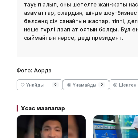
тауып алып, оны шетелге жан-жақты нас
азаматтар, олардың ішінде шоу-бизнес өк
белсендісі» санайтын жастар, тіпті, деп
неше түрлі лақап ат қоятын болды. Бұл ен
сыймайтын нәрсе, деді президент.
Фото: Ақорда
🤍 Ұнайды
😞 Ұнамайды
😡 Шектен 
0
0
Ұқсас мақалалар