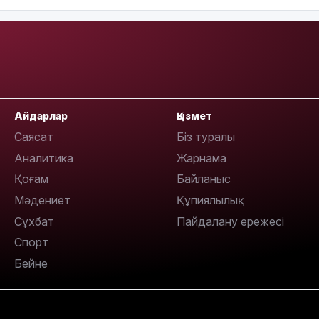
13:05
12:31
Айдарлар
Қызмет
Саясат
Біз туралы
Аналитика
Жарнама
Қоғам
Байланыс
11:59
Мәдениет
Құпиялылық
Сұхбат
Пайдалану ережесі
Спорт
Бейне