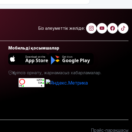
кинопремьераларымен
таныссыз
ба?
Астротуризмнің
Біз әлеуметтік желіде:
астанасына
айналды
Мобильді қосымшалар
Киевке
жасалған
Download on the
Get it on
App Store
Google Play
ауқымды
шабуыл:
Қауіпсіз орнату, жарнамасыз хабарламалар.
Батыс
Украинаның
әуе
қорғанысын
күшейту
мәселесін
қайта
көтерді
Open Air:
Прайс-парақшасы