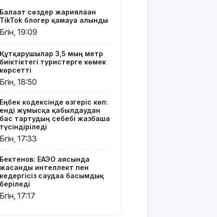
интеллект
Балағат сөздер жариялаған
пен
TikTok блогер қамауға алынды
кедергісіз
Бүгін, 19:09
саудаға
басымдық
беріледі
Құтқарушылар 3,5 мың метр
биіктіктегі туристерге көмек
көрсетті
Қосшылық
Бүгін, 18:50
тұрғын
«емшіге» 9
млн
Еңбек кодексінде өзгеріс көп:
енді жұмысқа қабылдаудан
теңгеге
бас тартудың себебі жазбаша
жуық ақша
түсіндіріледі
аударған
Бүгін, 17:33
Ең жоғары
Бектенов: ЕАЭО аясында
жалақыдан
жасанды интеллект пен
үміткер
кедергісіз саудаға басымдық
кім?
беріледі
Бүгін, 17:17
Электросамокат,
велосипед