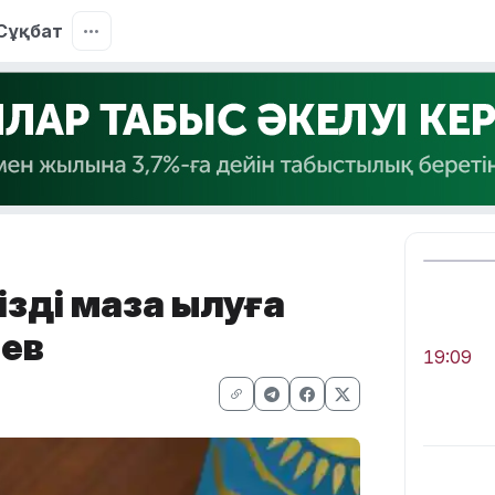
Сұқбат
зді мазақ қылуға
аев
19:09