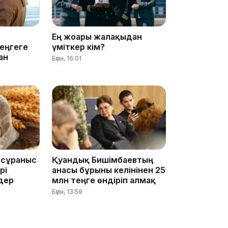
Ең жоғары жалақыдан
теңгеге
үміткер кім?
ан
13:59
Бүгін, 16:01
13:22
 сұраныс
Қуандық Бишімбаевтың
рі
анасы бұрынғы келінінен 25
дер
млн теңге өндіріп алмақ
Бүгін, 13:59