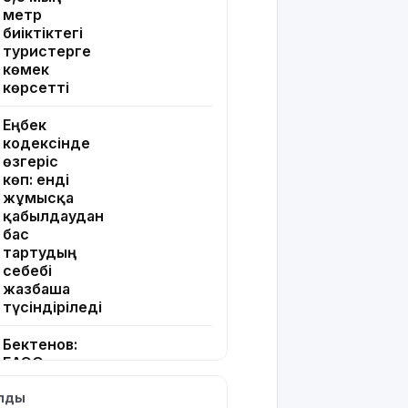
метр
биіктіктегі
туристерге
көмек
көрсетті
Еңбек
кодексінде
өзгеріс
көп: енді
жұмысқа
қабылдаудан
бас
тартудың
себебі
жазбаша
түсіндіріледі
Бектенов:
ЕАЭО
аясында
ылды
жасанды