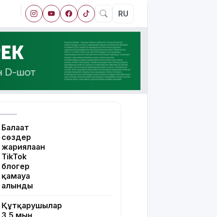
RU
Балағат
сөздер
жариялаған
TikTok
блогер
қамауға
алынды
Құтқарушылар
3,5 мың