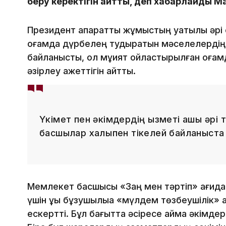
беру керектігін айтты, деп хабарлайды Ma
Президент ақпараттық жұмыстың уақтылы әрі
қоғамда дүрбелең тудыратын мәселелердің 
байланысты, ол мұқият ойластырылған қоға
әзірлеу қажеттігін айтты.
Үкімет пен әкімдердің қызметі ашық әрі 
басшылар халықпен тікелей байланыста ж
Мемлекет басшысы «Заң мен тәртіп» қағид
үшін құқық бұзушылыққа «мүлдем төзбеушілік» қ
ескертті. Бұл бағытта әсіресе аймақ әкімдер