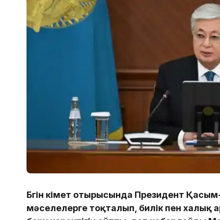
Бүгін үкімет отырысында Президент Қасы
мәселелерге тоқталып, билік пен халық