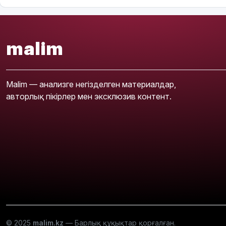
malim
Malim — анализге негізделген материалдар,
авторлық пікірлер мен эксклюзив контент.
© 2025
malim.kz
— Барлық құқықтар қорғалған.