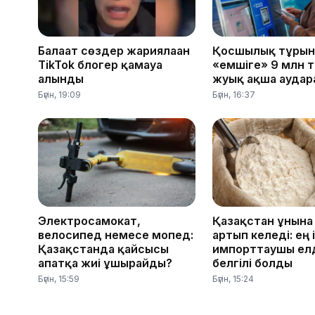
Балағат сөздер жариялаған
Қосшылық тұрғын
TikTok блогер қамауға
«емшіге» 9 млн 
алынды
жуық ақша аударғ
Бүгін, 19:09
Бүгін, 16:37
Электросамокат,
Қазақстан ұнына
велосипед немесе мопед:
артып келеді: ең і
Қазақстанда қайсысы
импорттаушы ел
апатқа жиі ұшырайды?
белгілі болды
Бүгін, 15:59
Бүгін, 15:24