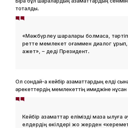
Бірақ бұл шаралардың азаматтардың сеніміне
тоқталды.
«Мәжбүрлеу шаралары болмаса, тәртіп о
ретте мемлекет қоғаммен диалог құрып, 
қажет», – деді Президент.
Ол сондай-ақ кейбір азаматтардың елді сына
әрекеттердің мемлекеттің имиджіне нұқсан 
Кейбір азаматтар елімізді мазақ қылуға
елдердің өкілдері жоқ жерден «кереме