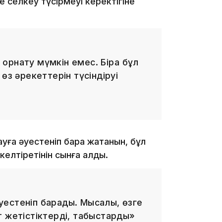
 селкеу түсірмеуі керектігіне
15:59
рнату мүмкін емес. Бірақ бұл
өз әрекеттерін түсіндіруі
15:25
уға әуестеніп бара жатқанын, бұл
келтіретінін сынға алды.
15:24
 әуестеніп барады. Мысалы, өзге
т жетістіктерді, табыстарды»