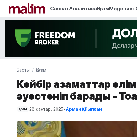
Саясат
Аналитика
Қоғам
Мәдениет
Басты
Қоғам
Кейбір азаматтар елімі
әуестеніп барады - Тоқ
28 қаңтар, 2025
•
Арман Қайыпхан
Қоғам