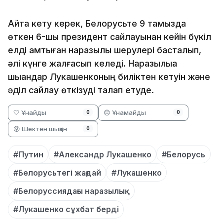
Айта кету керек, Белорусьте 9 тамызда
өткен 6-шы президент сайлауынан кейін бүкіл
елді қамтыған наразылық шерулері басталып,
әлі күнге жалғасып келеді. Наразылыққа
шыққандар Лукашенконың биліктен кетуін және
әділ сайлау өткізуді талап етуде.
🤍 Ұнайды
😞 Ұнамайды
0
0
😡 Шектен шыққан
0
#Путин
#Александр Лукашенко
#Белорусь
#Белорусьтегі жағдай
#Лукашенко
#Белоруссиядағы наразылық
#Лукашенко сұхбат берді