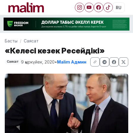
RU
Басты
Саясат
«Келесі кезек Ресейдікі»
9 қыркүйек, 2020
•
Malim Админ
Саясат