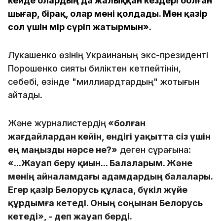
кейде олардың да жалыққан кездері болған
шығар, бірақ, олар мені қолдады. Мен қазір
сол үшін өмір сүріп жатырмын».
Лукашенко өзінің Украинаның экс-президенті
Порошенко сияқты биліктен кетпейтінін,
себебі, өзінде "миллиардтардың" жоқтығын
айтады.
Және журналистердің
«болған
жағдайлардан кейін, ендігі уақытта сіз үшін
ең маңызды нәрсе не?»
деген сұрағына:
«...Жауап беру қиын... Балаларым. Және
менің айналамдағы адамдардың балалары.
Егер қазір Белорусь құласа, бүкіл жүйе
құрдымға кетеді. Оның соңынан Белорусь
кетеді», - деп жауап берді.