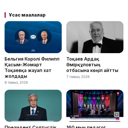
Ұқсас мақалалар
Бельгия Королі Филипп
Тоқаев Ардақ
Қасым-Жомарт
Әмірқұловтың
Тоқаевқа жауап хат
отбасына көңіл айтты
жолдады
7 тамыз, 2026
8 тамыз, 2026
Президент Солтүстік
160 мың педагог