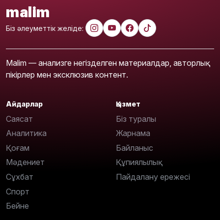
malim
Біз әлеуметтік желіде:
Malim — анализге негізделген материалдар, авторлық
пікірлер мен эксклюзив контент.
Айдарлар
Қызмет
Саясат
Біз туралы
Аналитика
Жарнама
Қоғам
Байланыс
Мәдениет
Құпиялылық
Сұхбат
Пайдалану ережесі
Спорт
Бейне