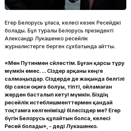
Егер Белорусь құласа, келесі кезек Ресейдікі
болады. Бұл туралы Белорусь президенті
Александр Лукашенко ресейлік
журналистерге берген сұхбатында айтты.
«Мен Путинмен сөйлестім. Бұған қарсы тұру
мүмкін емес. ... Сіздер арқаны кеңге
салмаңыздар. Сіздерде де жақында белгілі
бір саяси оқиға болуы, тіпті, ойламаған
жерден басталып кетуі мүмкін. Біздің
ресейлік истеблишменттермен қандай
тоқтамға келгенімізді білесіздер ме? Егер
бүгін Белорусь құлайтын болса, келесі
Ресей болады», - деді Лукашенко.