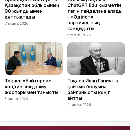
Қазақстан облысының
ChatGPT Edu қызметін
90 жылдығымен
тегін пайдалана алады
құттықтады
– «Әділет»
партиясының
7 тамыз, 2026
кандидаты
5 тамыз, 2026
Тоқаев «Бәйтерек»
Тоқаев Иван Гапичтің
холдингінің даму
қайтыс болуына
жоспарымен танысты
байланысты көңіл
айтты
5 тамыз, 2026
4 тамыз, 2026