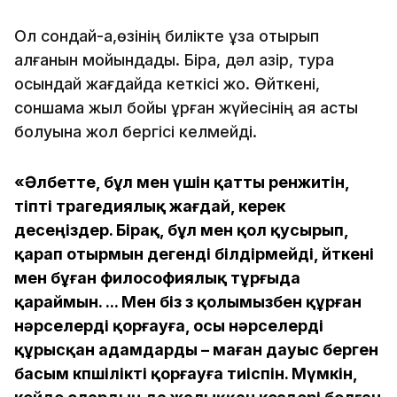
Ол сондай-ақ,өзінің билікте ұзақ отырып
қалғанын мойындады. Бірақ, дәл қазір, тура
осындай жағдайда кеткісі жоқ. Өйткені,
соншама жыл бойы құрған жүйесінің аяқ асты
болуына жол бергісі келмейді.
«Әлбетте, бұл мен үшін қатты ренжитін,
тіпті трагедиялық жағдай, керек
десеңіздер. Бірақ, бұл мен қол қусырып,
қарап отырмын дегенді білдірмейді, өйткені
мен бұған философиялық тұрғыда
қараймын. ... Мен біз өз қолымызбен құрған
нәрселерді қорғауға, осы нәрселерді
құрысқан адамдарды – маған дауыс берген
басым көпшілікті қорғауға тиіспін. Мүмкін,