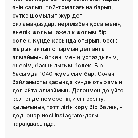
әнін салып, той-томалағына барып,
сүтке шомылып жүр деп
ойламаңыздар. Өнерімізбен қоса менің
енелік жолым, әжелік жолым бір
бөлек. Күнде қасында отырып, бесік
жырын айтып отырмын деп айта
алмаймын. Өйткені менің ұстаздығым,
өнерім, басшылығым бөлек. Бір
басымда 1040 жұмысым бар. Соған
байланысты қасында күнде отырамын
деп айта алмаймын. Дегенмен де үйге
келгенде немеренің иісін сезіну,
қылығының тәттілігін көру бір бөлек, -
деді өнер иесі Instagram-дағы
парақшасында.