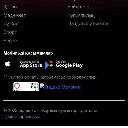
Қоғам
Байланыс
Мәдениет
Құпиялылық
Сұхбат
Пайдалану ережесі
Спорт
Бейне
Мобильді қосымшалар
Download on the
Get it on
App Store
Google Play
Қауіпсіз орнату, жарнамасыз хабарламалар.
© 2025
malim.kz
— Барлық құқықтар қорғалған.
Прайс-парақшасы