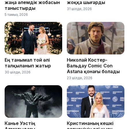
жаңа әлемдік жобасын
жоққа шығарды
таныстырды
31 шілде, 2026
5 тамыз, 2026
Ең танымал той әлі
Николай Костер-
талқыланып жатыр
Вальдау Comic Con
Astana қонағы болады
30 шілде, 2026
23 шілде, 2026
Канье Уэстің
Кристинаның кешкі