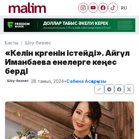
RU
Басты
Шоу-бизнес
«Келін көргенін істейді». Айгүл
Иманбаева енелерге кеңес
берді
28 тамыз, 2024
•
Сабина Асқарқызы
Шоу-бизнес