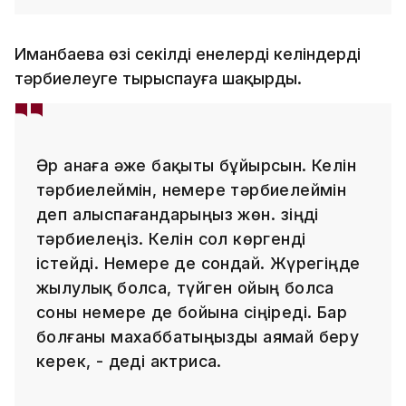
Иманбаева өзі секілді енелерді келіндерді
тәрбиелеуге тырыспауға шақырды.
Әр анаға әже бақыты бұйырсын. Келін
тәрбиелеймін, немере тәрбиелеймін
деп алыспағандарыңыз жөн. Өзіңді
тәрбиелеңіз. Келін сол көргенді
істейді. Немере де сондай. Жүрегіңде
жылулық болса, түйген ойың болса
соны немере де бойына сіңіреді. Бар
болғаны махаббатыңызды аямай беру
керек, - деді актриса.