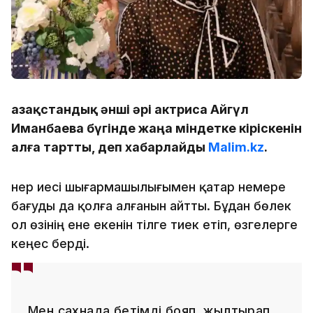
Қазақстандық әнші әрі актриса Айгүл
Иманбаева бүгінде жаңа міндетке кіріскенін
алға тартты, деп хабарлайды
Malim.kz
.
Өнер иесі шығармашылығымен қатар немере
бағуды да қолға алғанын айтты. Бұдан бөлек
ол өзінің ене екенін тілге тиек етіп, өзгелерге
кеңес берді.
Мен сахнада бетімді бояп, жылтырап,