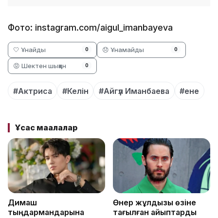
Фото: instagram.com/aigul_imanbayeva
🤍 Ұнайды
😞 Ұнамайды
0
0
😡 Шектен шыққан
0
#Актриса
#Келін
#Айгүл Иманбаева
#ене
Ұқсас мақалалар
Димаш
Өнер жұлдызы өзіне
тыңдармандарына
тағылған айыптарды