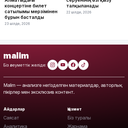
Алматыдағы
серуенінің өзі қызу
концертіне билет
талқыланады
сатылымы мерзімінен
22 шілде, 2026
бұрын басталды
23 шілде, 2026
malim
Біз әлеуметтік желіде:
Malim — анализге негізделген материалдар, авторлық
пікірлер мен эксклюзив контент.
Айдарлар
Қызмет
Саясат
Біз туралы
Аналитика
Жарнама