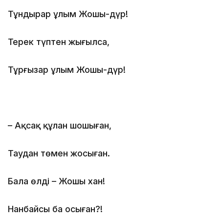
Тұндырар ұлым Жошы-дүр!
Терек түптен жығылса,
Тұрғызар ұлым Жошы-дүр!
– Ақсақ құлан шошыған,
Таудан төмен жосыған.
Балаң өлді – Жошы хан!
Нанбайсың ба осыған?!