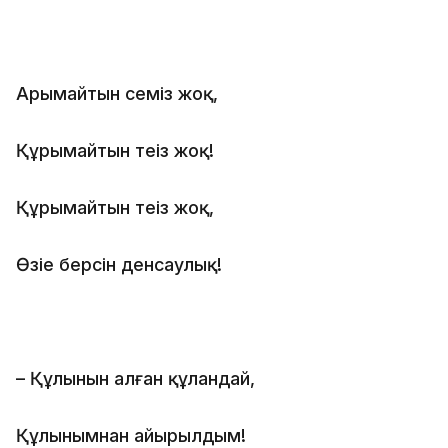
Арымайтын семіз жоқ,
Құрымайтын теңіз жоқ!
Құрымайтын теңіз жоқ,
Өзіңе берсін денсаулық!
– Құлынын алған құландай,
Құлынымнан айырылдым!