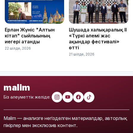
Ерлан Жүніс "Алтын
Шушада халықаралық ІІ
кітап" сыйлығының
«Түркі әлемі жас
иегері атанды
ақындар фестивалі»
өтті
22 шілде, 2026
21 шілде, 2026
malim
Біз әлеуметтік желіде:
Malim — анализге негізделген материалдар, авторлық
пікірлер мен эксклюзив контент.