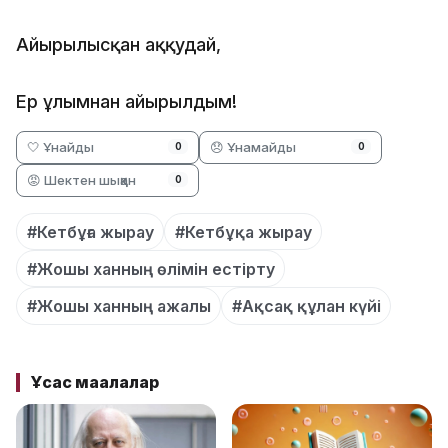
Айырылысқан аққудай,
Ер ұлымнан айырылдым!
🤍 Ұнайды
😞 Ұнамайды
0
0
😡 Шектен шыққан
0
#Кетбұға жырау
#Кетбұқа жырау
#Жошы ханның өлімін естірту
#Жошы ханның ажалы
#Ақсақ құлан күйі
Ұқсас мақалалар