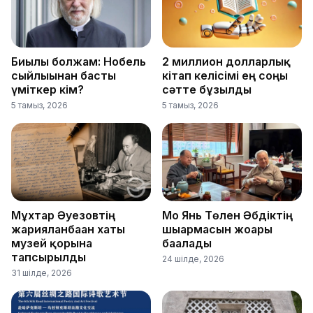
Биылғы болжам: Нобель
2 миллион долларлық
сыйлығынан басты
кітап келісімі ең соңғы
үміткер кім?
сәтте бұзылды
5 тамыз, 2026
5 тамыз, 2026
Мұхтар Әуезовтің
Мо Янь Төлен Әбдіктің
жарияланбаған хаты
шығармасын жоғары
музей қорына
бағалады
тапсырылды
24 шілде, 2026
31 шілде, 2026