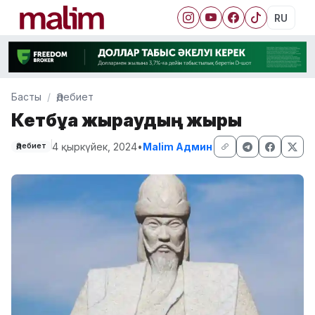
RU
Басты
Әдебиет
Кетбұға жыраудың жыры
4 қыркүйек, 2024
•
Malim Админ
Әдебиет