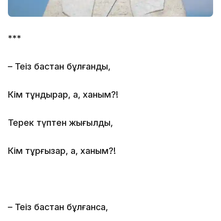
***
– Теңіз бастан бұлғанды,
Кім тұндырар, а, ханым?!
Терек түптен жығылды,
Кім тұрғызар, а, ханым?!
– Теңіз бастан бұлғанса,