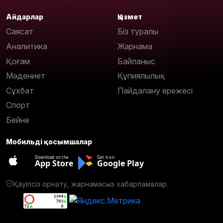
Айдарлар
Қызмет
Саясат
Біз туралы
Аналитика
Жарнама
Қоғам
Байланыс
Мәдениет
Құпиялылық
Сұхбат
Пайдалану ережесі
Спорт
Бейне
Мобильді қосымшалар
Download on the
Get it on
App Store
Google Play
Қауіпсіз орнату, жарнамасыз хабарламалар.