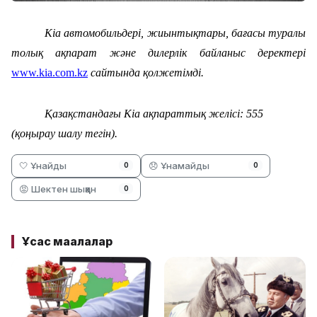
Kia автомобильдері, жиынтықтары, бағасы туралы
толық ақпарат және дилерлік байланыс деректері
www.kia.com.kz
сайтында қолжетімді.
Қазақстандағы Kia ақпараттық желісі: 555
(қоңырау шалу тегін).
🤍 Ұнайды
😞 Ұнамайды
0
0
😡 Шектен шыққан
0
Ұқсас мақалалар