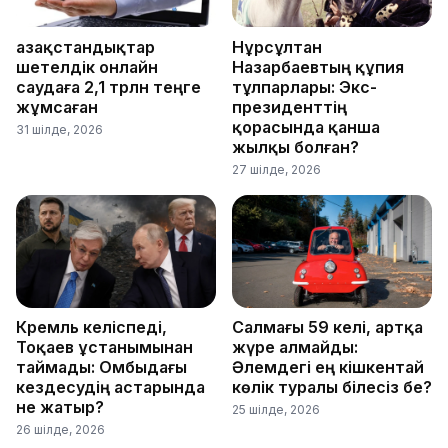
Қазақстандықтар
Нұрсұлтан
шетелдік онлайн
Назарбаевтың құпия
саудаға 2,1 трлн теңге
тұлпарлары: Экс-
жұмсаған
президенттің
қорасында қанша
31 шілде, 2026
жылқы болған?
27 шілде, 2026
Кремль келіспеді,
Салмағы 59 келі, артқа
Тоқаев ұстанымынан
жүре алмайды:
таймады: Омбыдағы
Әлемдегі ең кішкентай
кездесудің астарында
көлік туралы білесіз бе?
не жатыр?
25 шілде, 2026
26 шілде, 2026