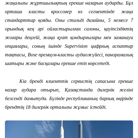
жаңалығы жұртшылықтың ерекше назарын аударды. Бұл
орташа класты кроссовер өз сегментінде жаңа
стандарттар қояды. Оны стильді дизайны, 5 немесе 7
орындық кең әрі ойластырылған салоны, қауіпсіздіктің
жоғары деңгейі, жаңа қуат қондырғылары мен заманауи
опциялары, соның ішінде Supervision цифрлық аспаптар
тақтасы, Bose премиум-класты аудиожүйесі, панорамалық
шатыры және басқалары ерекше етіп көрсетеді.
Kia бренді клиенттік сервистің сапасына ерекше
назар аудара отырып, Қазақстанда дилерлік желіні
белсенді дамытуда. Бүгінде республиканың барлық өңірінде
брендтің 18 дилерлік орталығы жұмыс істейді.