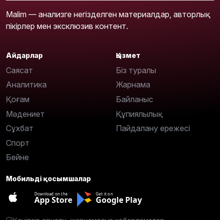
Malim — анализге негізделген материалдар, авторлық
пікірлер мен эксклюзив контент.
Айдарлар
Қызмет
Саясат
Біз туралы
Аналитика
Жарнама
Қоғам
Байланыс
Мәдениет
Құпиялылық
Сұхбат
Пайдалану ережесі
Спорт
Бейне
Мобильді қосымшалар
Download on the
Get it on
App Store
Google Play