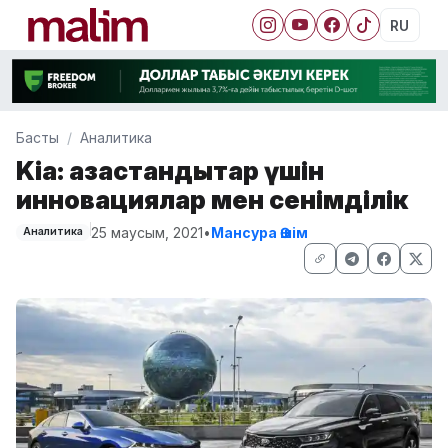
RU
Басты
Аналитика
Kia: қазақстандықтар үшін
инновациялар мен сенімділік
25 маусым, 2021
•
Мансура Әшім
Аналитика