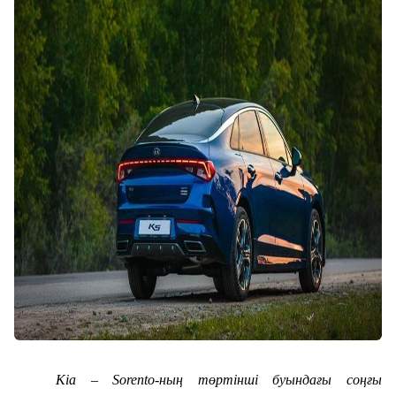
Kia – Sorento-ның төртінші буындағы соңғы