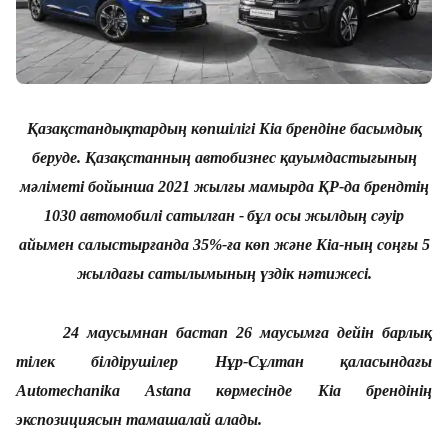
Қазақстандықтар
дың көпшілігі
Kia брендін
е басымдық
беруде
. Қазақстан
ның
автобизнес қауымдастығының
мәліметі бойынша 2021 жыл
ғы
мамырда ҚР
-
да брендтің
1030 автомобилі сатыл
ған
-
бұл осы жылдың сәуір
айымен салыстырғанда 35%-ға
көп
және Kia-ның соңғы 5
жылдағы сатылымының үздік нәтижесі.
24 маусымнан бастап 26 маусымға дейін барлық
тілек білдірушілер Нұр-Сұлтан қаласындағы
Automechanika Astana көрмесінде Kia брендінің
экспозициясын тамашалай алады.