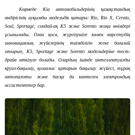
Көрмеде Kia автомобильдерінің қазақстандық
өндірісінің ауқымды модельдік қатары: Rio, Rio X, Cerato,
Soul, Sportage, сондай-ақ K5 және Sorento жаңа өнімдері
ұсынылады. Оған қоса, жүргізушіге көмек көрсетудің
инновациялық жүйелерінің тиімділігін жеке бағалай
отырып, K5, Sportage және Sorento модельдеріне тест-
драйв өткізуге болады. Олардың ішінде интеллектуалды
круиз-бақылау, қозғалыс қатарын бақылау жүйесі, тұрақ
автопилоты және басқа да көптеген электрондық
ассистенттер бар.