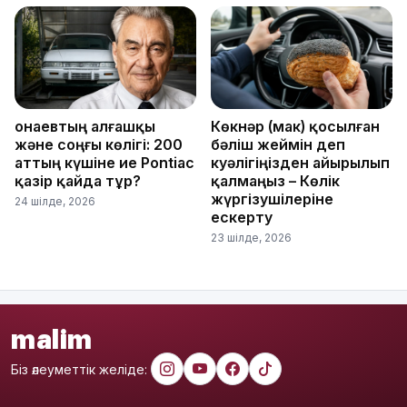
Қонаевтың алғашқы
Көкнәр (мак) қосылған
және соңғы көлігі: 200
бәліш жеймін деп
аттың күшіне ие Pontiac
куәлігіңізден айырылып
қазір қайда тұр?
қалмаңыз – Көлік
жүргізушілеріне
24 шілде, 2026
ескерту
23 шілде, 2026
malim
Біз әлеуметтік желіде: