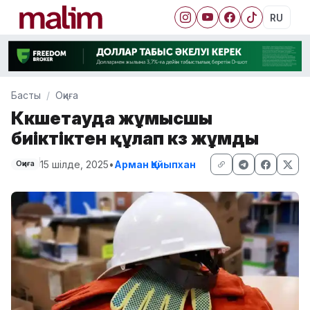
RU
Басты
Оқиға
Көкшетауда жұмысшы
биіктіктен құлап көз жұмды
15 шілде, 2025
•
Арман Қайыпхан
Оқиға