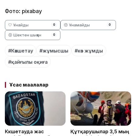
Фото: pixabay
🤍 Ұнайды
😞 Ұнамайды
0
0
😡 Шектен шыққан
0
#Көкшетау
#жұмысшы
#көз жұмды
#қайғылы оқиға
Ұқсас мақалалар
Көкшетауда жас
Құтқарушылар 3,5 мың