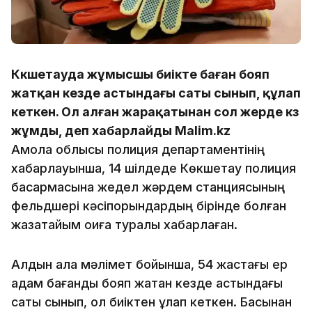
Көкшетауда жұмысшы биікте баған бояп
жатқан кезде астындағы саты сынып, құлап
кеткен. Ол алған жарақатынан сол жерде көз
жұмды, деп хабарлайды Malim.kz
Ақмола облысы полиция департаментінің
хабарлауынша, 14 шілдеде Көкшетау полиция
басқармасына жедел жәрдем станциясының
фельдшері кәсіпорындардың бірінде болған
жазатайым оқиға туралы хабарлаған.
Алдын ала мәлімет бойынша, 54 жастағы ер
адам бағанды бояп жатқан кезде астындағы
саты сынып, ол биіктен құлап кеткен. Басынан