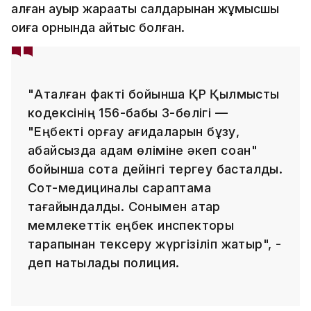
алған ауыр жарақаты салдарынан жұмысшы
оқиға орнында қайтыс болған.
"Аталған факті бойынша ҚР Қылмыстық
кодексінің 156-бабы 3-бөлігі —
"Еңбекті қорғау қағидаларын бұзу,
абайсызда адам өліміне әкеп соққан"
бойынша сотқа дейінгі тергеу басталды.
Сот-медициналық сараптама
тағайындалды. Сонымен қатар
мемлекеттік еңбек инспекторы
тарапынан тексеру жүргізіліп жатыр", -
деп нақтылады полиция.