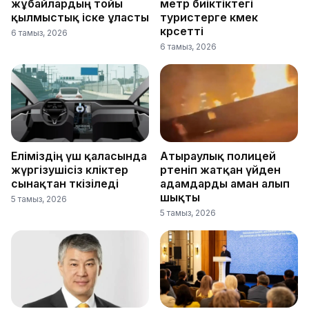
жұбайлардың тойы
метр биіктіктегі
қылмыстық іске ұласты
туристерге көмек
көрсетті
6 тамыз, 2026
6 тамыз, 2026
Еліміздің үш қаласында
Атыраулық полицей
жүргізушісіз көліктер
өртеніп жатқан үйден
сынақтан өткізіледі
адамдарды аман алып
шықты
5 тамыз, 2026
5 тамыз, 2026