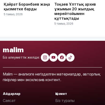
Қайрат Боранбаев жаңа
Тоқаев Ұлттық архив
қызметке барды
ұжымын 20 жылдық
мерейтойымен
5 тамыз, 2026
құттықтады
5 тамыз, 2026
malim
Біз әлеуметтік желіде:
Malim — анализге негізделген материалдар, авторлық
пікірлер мен эксклюзив контент.
Айдарлар
Қызмет
Саясат
Біз туралы