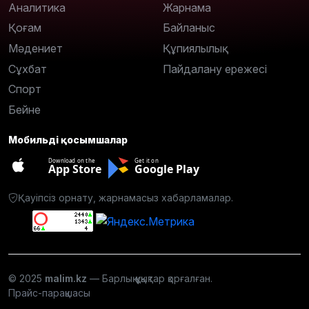
Аналитика
Жарнама
Қоғам
Байланыс
Мәдениет
Құпиялылық
Сұхбат
Пайдалану ережесі
Спорт
Бейне
Мобильді қосымшалар
Download on the
Get it on
App Store
Google Play
Қауіпсіз орнату, жарнамасыз хабарламалар.
© 2025
malim.kz
— Барлық құқықтар қорғалған.
Прайс-парақшасы