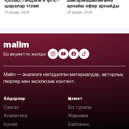
Қазақстандағы ең ірі іс-
шығармашылығына
шаралар тізімі
арнайы эфир арнайды
31 шілде, 2026
29 шілде, 2026
malim
Біз әлеуметтік желіде:
Malim — анализге негізделген материалдар, авторлық
пікірлер мен эксклюзив контент.
Айдарлар
Қызмет
Саясат
Біз туралы
Аналитика
Жарнама
Қоғам
Байланыс