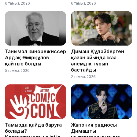
6 тамыз, 2026
6 тамыз, 2026
Танымал кинорежиссер
Димаш Құдайберген
Ардақ Әмірқұлов
қазан айында жаңа
қайтыс болды
әлемдік турын
бастайды
5 тамыз, 2026
2 тамыз, 2026
Тамызда қайда баруға
Жапония радиосы
болады?
Димаштың