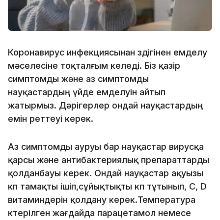
Коронавирус инфекциясынан өздігінен емделу
мәселесіне тоқталғым келеді. Біз қазір
симптомды және аз симптомды
науқастардың үйде емделуін айтып
жатырмыз. Дәрігерлер ондай науқастардың
емін реттеуі керек.
Аз симптомды ауруы бар науқастар вирусқа
қарсы және антибактериялық препараттарды
қолданбауы керек. Ондай науқастар ақуызы
көп тамақты ішіп,сұйықтықты көп тұтынып, С, D
витаминдерін қолдану керек.Температура
көтерілген жағдайда парацетамол немесе