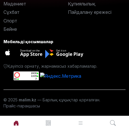
Мәдениет
Құпиялылық
Сұхбат
Пайдалану ережесі
Спорт
Бейне
Мобильді қосымшалар
Download on the
Get it on
App Store
Google Play
Қауіпсіз орнату, жарнамасыз хабарламалар.
© 2025
malim.kz
— Барлық құқықтар қорғалған.
Прайс-парақшасы