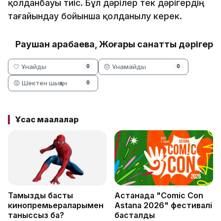
қолданбауы тиіс. Бұл дәрілер тек дәрігердің
тағайындау бойынша қолданылу керек.
Раушан Қарабаева, Жоғары санатты дәрігер
🤍 Ұнайды
😞 Ұнамайды
0
0
😡 Шектен шыққан
0
Ұқсас мақалалар
Тамыздың басты
Астанада "Comic Con
кинопремьераларымен
Astana 2026" фестивалі
таныссыз ба?
басталды