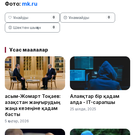
Фото:
mk.ru
🤍 Ұнайды
😞 Ұнамайды
0
0
😡 Шектен шыққан
0
Ұқсас мақалалар
Қасым-Жомарт Тоқаев:
Алаяқтар бір қадам
Қазақстан жаңғырудың
алда - IT-сарапшы
жаңа кезеңіне қадам
25 шілде, 2025
басты
5 қаңтар, 2026