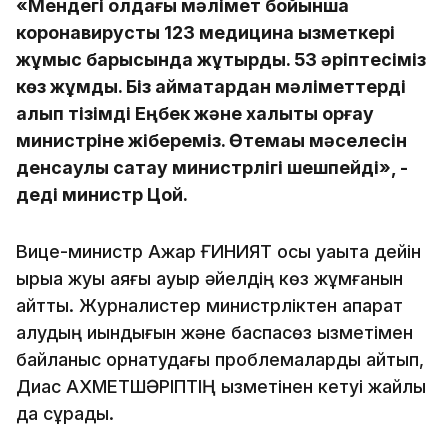
«Мендегі қолдағы мәлімет бойынша
коронавирусты 123 медицина қызметкері
жұмыс барысында жұқтырды. 53 әріптесіміз
көз жұмды. Біз аймақтардан мәліметтерді
алып тізімді Еңбек және халықты қорғау
министріне жібереміз. Өтемақы мәселесін
денсаулық сақтау министрлігі шешпейді», -
деді министр Цой.
Вице-министр Ажар ҒИНИЯТ осы уақытқа дейін
қырыққа жуық аяғы ауыр әйелдің көз жұмғанын
айтты. Журналистер министрліктен ақпарат
алудың қиындығын және баспасөз қызметімен
байланыс орнатудағы проблемаларды айтып,
Диас АХМЕТШӘРІПТІҢ қызметінен кетуі жайлы
да сұрады.