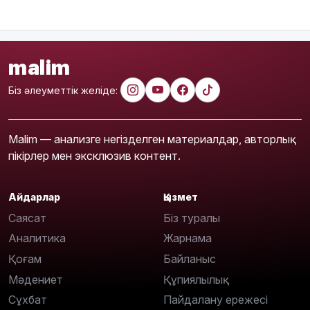
malim
Біз әлеуметтік желіде:
Malim — анализге негізделген материалдар, авторлық
пікірлер мен эксклюзив контент.
Айдарлар
Қызмет
Саясат
Біз туралы
Аналитика
Жарнама
Қоғам
Байланыс
Мәдениет
Құпиялылық
Сұхбат
Пайдалану ережесі