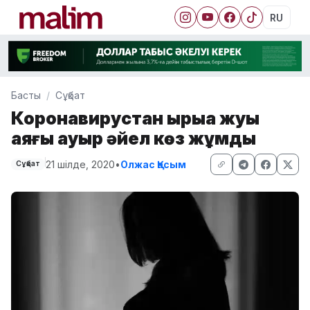
RU
Басты
Сұқбат
Коронавирустан қырыққа жуық
аяғы ауыр әйел көз жұмды
21 шілде, 2020
•
Олжас Қасым
Сұқбат