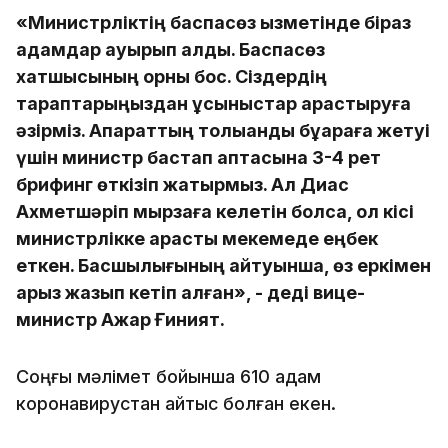
«Министрліктің баспасөз қызметінде біраз
адамдар ауырып қалды. Баспасөз
хатшысының орны бос. Сіздердің
тараптарыңыздан ұсыныстар қарастыруға
әзірміз. Ақпараттың толыққанды бұқараға жетуі
үшін министр бастап аптасына 3-4 рет
брифинг өткізіп жатырмыз. Ал Диас
Ахметшәріп мырзаға келетін болсақ, ол кісі
министрлікке қарасты мекемеде еңбек
еткен. Басшылығының айтуынша, өз еркімен
арыз жазып кетіп қалған», - деді вице-
министр Ажар Ғиният.
Соңғы мәлімет бойынша 610 адам
коронавирустан қайтыс болған екен.