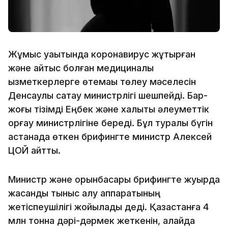
Жұмыс уақытында коронавирус жұқтырған
және қайтыс болған медициналық
қызметкерлерге өтемақы төлеу мәселесін
Денсаулық сақтау министрлігі шешпейді. Бар-
жоғы тізімді Еңбек және халықты әлеуметтік
қорғау министрлігіне береді. Бұл туралы бүгін
астанада өткен брифингте министр Алексей
ЦОЙ айтты.
Министр және орынбасары брифингте жуырда
жасанды тыныс алу аппаратының
жетіспеушілігі жойылады деді. Қазақстанға 4
млн тонна дәрі-дәрмек жеткенін, алайда