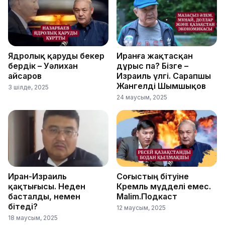
Ядролық қаруды бекер
Иранға жақтасқан
бердік – Уәлихан
дұрыс па? Бізге –
Қайсаров
Израиль үлгі. Сарапшы
Жангелді Шымшықов
3 шілде, 2025
24 маусым, 2025
Иран-Израиль
Соғыстың бітуіне
қақтығысы. Неден
Кремль мүдделі емес.
басталды, немен
Malim.Подкаст
бітеді?
12 маусым, 2025
18 маусым, 2025