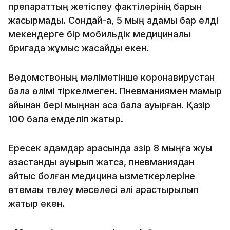
препараттың жетіспеу фактілерінің барын
жасырмады. Сондай-ақ, 5 мың адамы бар елді
мекендерге бір мобильдік медициналық
бригада жұмыс жасайды екен.
Ведомствоның мәліметінше коронавирустан
бала өлімі тіркелмеген. Пневманиямен мамыр
айынан бері мыңнан аса бала ауырған. Қазір
100 бала емделіп жатыр.
Ересек адамдар арасында қазір 8 мыңға жуық
қазақстандық ауырып жатса, пневманиядан
қайтыс болған медицина қызметкерлеріне
өтемақы төлеу мәселесі әлі қарастырылып
жатыр екен.