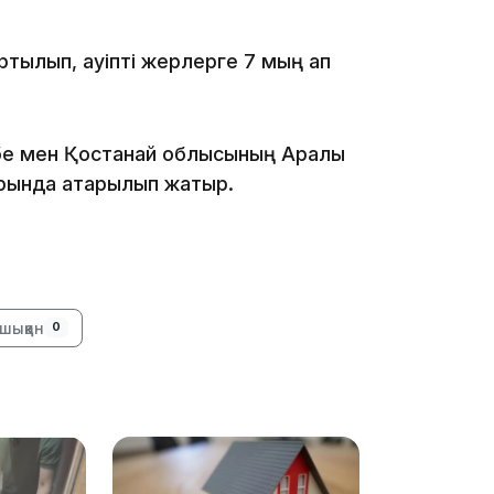
тылып, қауіпті жерлерге 7 мың қап
10:05
бе мен Қостанай облысының Арқалық
арында атқарылып жатыр.
шыққан
0
09:53