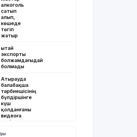
алкоголь
сатып
алып,
көшеде
төгіп
жатыр
Қытай
экспорты
болжамдағыдай
болмады
Атырауда
балабақша
тәрбиешісінің
бүлдіршінге
күш
қолданғаны
видеоға
түсіп
қалды
лды