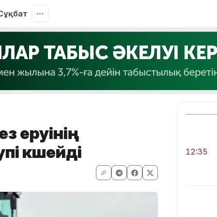
Сұқбат
ез еруінің
пі күшейді
12:35