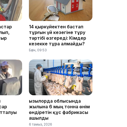
астар
14 қыркүйектен бастап
09:40
лып,
тұрғын үй кезегіне тұру
тыр
тәртібі өзгереді: Кімдер
кезекке тұра алмайды?
Бүгін, 09:53
09:40
ы
Қызылорда облысында
сар
жылына 6 мың тонна өнім
отталуы
өндіретін құс фабрикасы
ашылды
6 тамыз, 2026
09:03