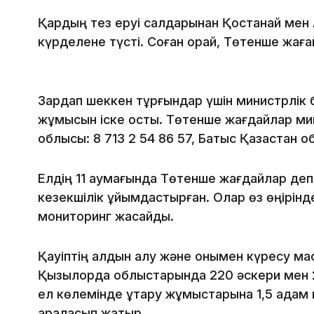
Қардың тез еруі салдарынан Қостанай мен
күрделене түсті. Соған орай, Төтенше жаға
Зардап шеккен тұрғындар үшін министрлік 
жұмысын іске қосты. Төтенше жағдайлар минис
облысы: 8 713 2 54 86 57, Батыс Қазақстан об
Елдің 11 аумағында Төтенше жағдайлар депа
кезекшілік ұйымдастырған. Олар өз өңірінде
мониторинг жасайды.
Қауіптің алдын алу және онымен күресу мақ
Қызылорда облыстарында 220 әскери мен 
ел көлемінде құтқару жұмыстарына 1,5 адам
араласып жатыр.