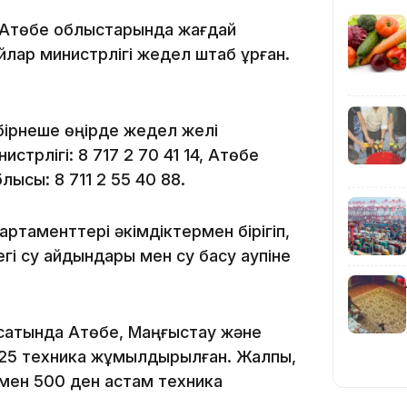
 Ақтөбе облыстарында жағдай
йлар министрлігі жедел штаб құрған.
10:53
бірнеше өңірде жедел желі
трлігі: 8 717 2 70 41 14, Ақтөбе
лысы: 8 711 2 55 40 88.
10:35
ртаменттері әкімдіктермен бірігіп,
гі су айдындары мен су басу қаупіне
сатында Ақтөбе, Маңғыстау және
25 техника жұмылдырылған. Жалпы,
10:25
 мен 500 ден астам техника