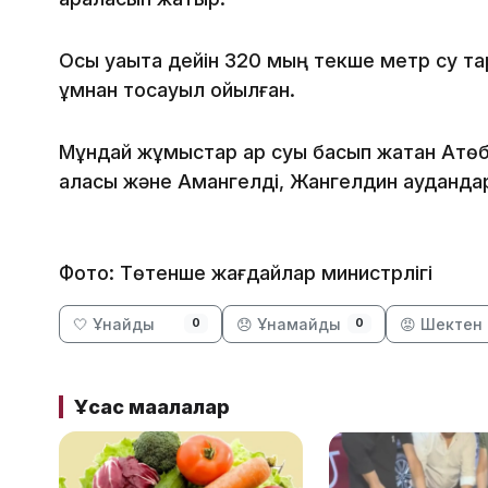
Осы уақытқа дейін 320 мың текше метр су тар
құмнан тосқауыл қойылған.
Мұндай жұмыстар қар суы басып жатқан Ақтө
қаласы және Амангелді, Жангелдин ауданд
Фото: Төтенше жағдайлар министрлігі
🤍 Ұнайды
😞 Ұнамайды
😡 Шектен 
0
0
Ұқсас мақалалар