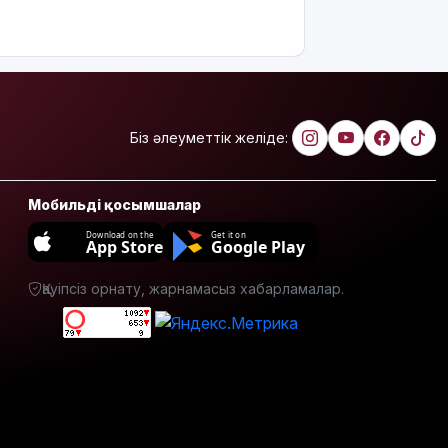
«Самұрық-
Қазынаға»
өтті
АҚШ-тың
қолдауымен
Венесуэлада
Біз әлеуметтік желіде:
билік пен
оппозиция
келіссөзге
Мобильді қосымшалар
кірісті
Download on the
Get it on
App Store
Google Play
7 тамызға
арналған
Қауіпсіз орнату, жарнамасыз хабарламалар.
ауа райы
болжамы
7 тамызға
валюта
бағамы
жарияланды