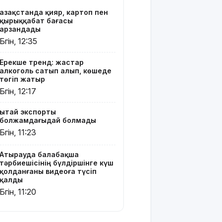
Ғалымдар
Қазақстанда қияр, картоп пен
"ми
қырыққабат бағасы
дамуына
арзандады
еттен гөрі
Бүгін, 12:35
қант
пайдалы"
Ерекше тренд: жастар
деп жатыр
алкоголь сатып алып, көшеде
төгіп жатыр
Атырауда
Бүгін, 12:17
ер адам 12
жастағы
Қытай экспорты
қызды
болжамдағыдай болмады
алкогольге
Бүгін, 11:23
жұмсап,
зорламақ
болған
Атырауда балабақша
тәрбиешісінің бүлдіршінге күш
қолданғаны видеоға түсіп
Жапонияда
қалды
жойқын
Бүгін, 11:20
тайфун:
жүздеген
рейс