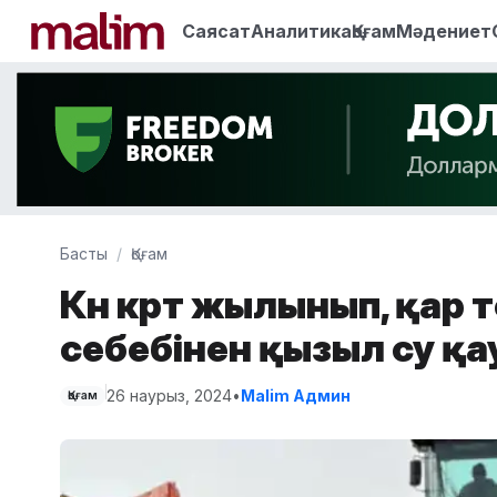
Саясат
Аналитика
Қоғам
Мәдениет
Басты
Қоғам
Күн күрт жылынып, қар т
себебінен қызыл су қау
26 наурыз, 2024
•
Malim Админ
Қоғам