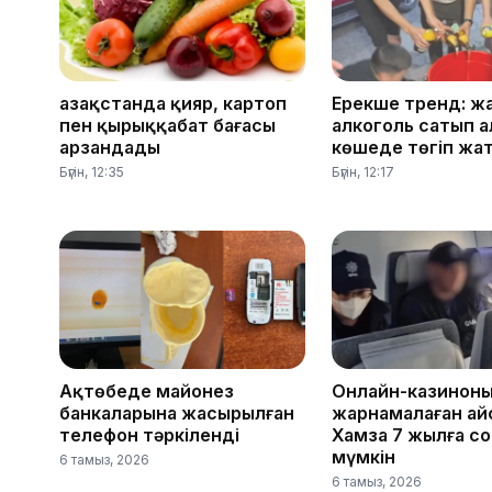
Қазақстанда қияр, картоп
Ерекше тренд: ж
пен қырыққабат бағасы
алкоголь сатып а
арзандады
көшеде төгіп жа
Бүгін, 12:35
Бүгін, 12:17
Ақтөбеде майонез
Онлайн-казинон
банкаларына жасырылған
жарнамалаған Қай
телефон тәркіленді
Хамза 7 жылға с
мүмкін
6 тамыз, 2026
6 тамыз, 2026