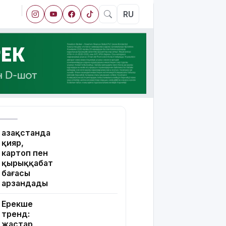
RU
Қазақстанда
қияр,
картоп пен
қырыққабат
бағасы
арзандады
Ерекше
тренд:
жастар