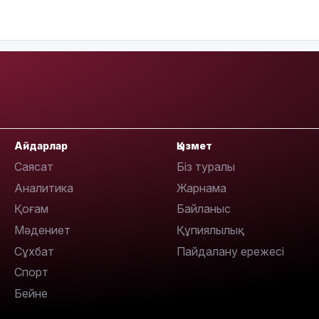
08:42
Айдарлар
Қызмет
Саясат
Біз туралы
Аналитика
Жарнама
08:25
Қоғам
Байланыс
Мәдениет
Құпиялылық
Сұхбат
Пайдалану ережесі
Спорт
08:22
Бейне