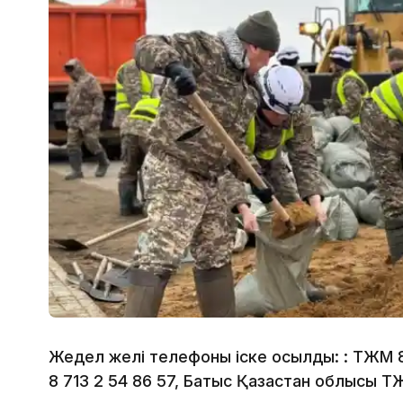
Жедел желі телефоны іске қосылды: : ТЖМ 8
8 713 2 54 86 57, Батыс Қазақстан облысы Т