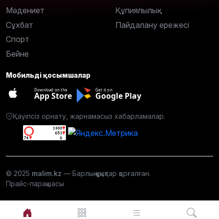
Мәдениет
Құпиялылық
Сұхбат
Пайдалану ережесі
Спорт
Бейне
Мобильді қосымшалар
Download on the
Get it on
App Store
Google Play
Қауіпсіз орнату, жарнамасыз хабарламалар.
© 2025
malim.kz
— Барлық құқықтар қорғалған.
Прайс-парақшасы