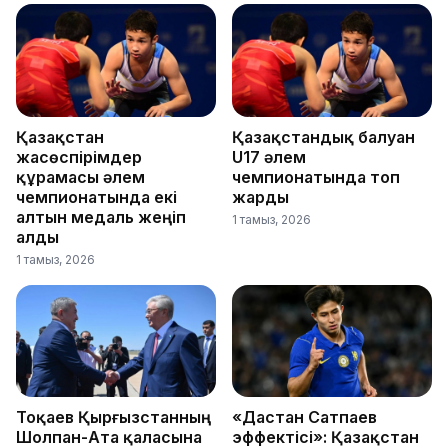
Қазақстан
Қазақстандық балуан
жасөспірімдер
U17 әлем
құрамасы әлем
чемпионатында топ
чемпионатында екі
жарды
алтын медаль жеңіп
1 тамыз, 2026
алды
1 тамыз, 2026
Тоқаев Қырғызстанның
«Дастан Сатпаев
Шолпан-Ата қаласына
эффектісі»: Қазақстан