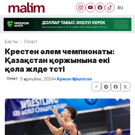
RU
Басты
Спорт
Күрестен әлем чемпионаты:
Қазақстан қоржынына екі
қола жүлде түсті
3 қыркүйек, 2024
•
Арман Қайыпхан
Спорт