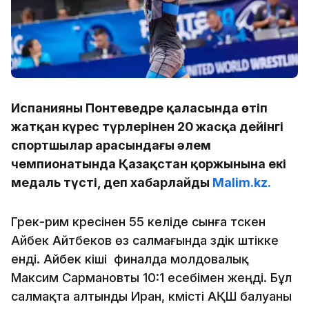
Испанияның Понтеведре қаласында өтіп
жатқан күрес түрлерінен 20 жасқа дейінгі
спортшылар арасындағы әлем
чемпионатында Қазақстан қоржынына екі
медаль түсті, деп хабарлайды
Malim.kz.
Грек-рим күресінен 55 келіде сынға түскен
Айбек Айтбеков өз салмағында үздік үштікке
енді. Айбек кіші финалда молдовалық
Максим Сармановты 10:1 есебімен жеңді. Бұл
салмақта алтынды Иран, күмісті АҚШ балуаны