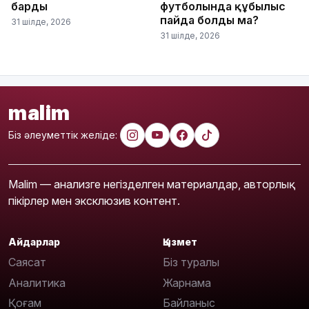
барды
футболында құбылыс
пайда болды ма?
31 шілде, 2026
31 шілде, 2026
malim
Біз әлеуметтік желіде:
Malim — анализге негізделген материалдар, авторлық
пікірлер мен эксклюзив контент.
Айдарлар
Қызмет
Саясат
Біз туралы
Аналитика
Жарнама
Қоғам
Байланыс