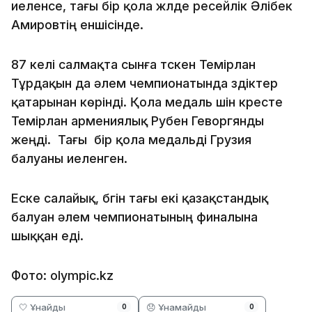
иеленсе, тағы бір қола жүлде ресейлік Әлібек
Амировтің еншісінде.
87 келі салмақта сынға түскен Темірлан
Тұрдақын да әлем чемпионатында үздіктер
қатарынан көрінді. Қола медаль үшін күресте
Темірлан армениялық Рубен Геворгянды
жеңді. Тағы бір қола медальді Грузия
балуаны иеленген.
Еске салайық, бүгін тағы екі қазақстандық
балуан әлем чемпионатының финалына
шыққан еді.
Фото: olympic.kz
🤍 Ұнайды
😞 Ұнамайды
0
0