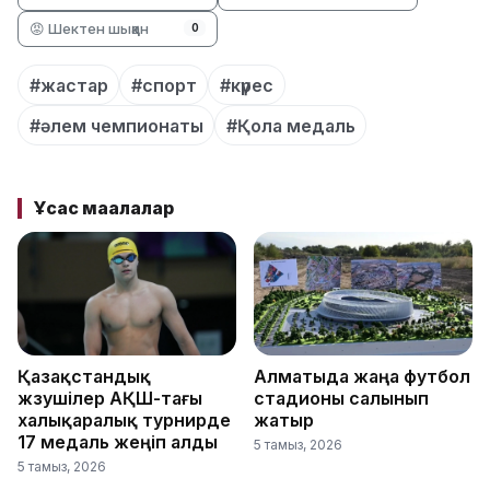
😡 Шектен шыққан
0
#жастар
#спорт
#күрес
#әлем чемпионаты
#Қола медаль
Ұқсас мақалалар
Қазақстандық
Алматыда жаңа футбол
жүзушілер АҚШ-тағы
стадионы салынып
халықаралық турнирде
жатыр
17 медаль жеңіп алды
5 тамыз, 2026
5 тамыз, 2026