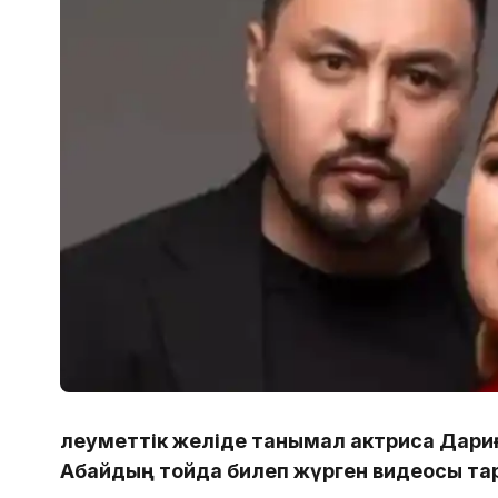
Әлеуметтік желіде танымал актриса Дари
Абайдың тойда билеп жүрген видеосы та