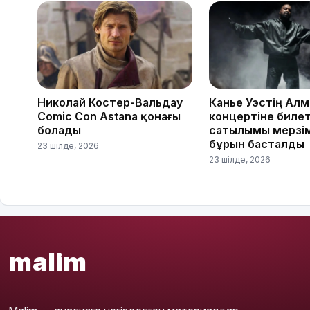
Николай Костер-Вальдау
Канье Уэстің Ал
Comic Con Astana қонағы
концертіне биле
болады
сатылымы мерзі
бұрын басталды
23 шілде, 2026
23 шілде, 2026
malim