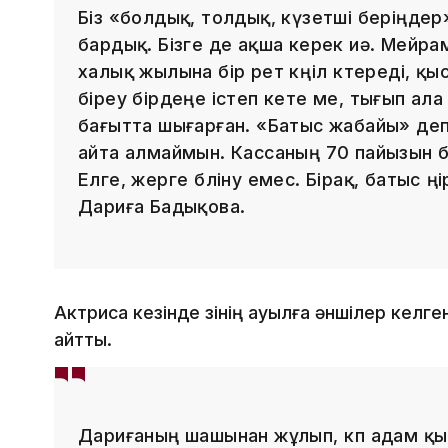
Біз «болдық, толдық, күзетші беріңдер
бардық. Бізге де ақша керек иә. Мейрамх
халық жылына бір рет көңіл көтереді, қ
біреу бірдеңе істеп кете ме, тығып ала
бағытта шығарған. «Батыс жабайы» деп.
айта алмаймын. Кассаның 70 пайызын ба
Елге, жерге бөліну емес. Бірақ, батыс өң
Дариға Бадықова.
Актриса кезінде өзінің ауылға әншілер келг
айтты.
Дариғаның шашынан жұлып, көп адам қы