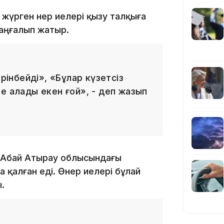
 жүрген өнер иелері қызу талқыға
 таңғалып жатыр.
21:59
өрінбейді», «Бұлар күзетсіз
е алады екен ғой», - деп жазып
21:00
с Абай Атырау облысындағы
 қалған еді. Өнер иелері бұлай
.
20:52