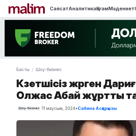
Саясат
Аналитика
Қоғам
Мәдениет
Басты
Шоу-бизнес
Күзетшісіз жүрген Дар
Олжас Абай жұртты т
11 маусым, 2024
•
Сабина Асқарқызы
Шоу-бизнес