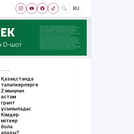
RU
Қазақстанда
талапкерлерге
2 мыңнан
астам
грант
ұсынылады:
Кімдер
үміткер
бола
алады?