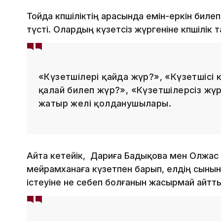
Тойда көпшіліктің арасында емін-еркін билеп
түсті. Олардың күзетсіз жүргеніне көпшілік
«Күзетшілері қайда жүр?», «Күзетшісі к
қалай билеп жүр?», «Күзетшілерсіз жүр
жатыр желі қолданушылары.
Айта кетейік, Дариға Бадықова мен Олжа
мейрамханаға күзетпен барып, елдің сынына
істеуіне не себеп болғанын жасырмай айтты