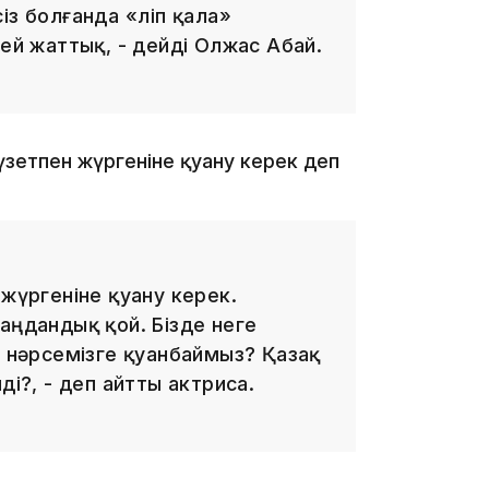
з болғанда «өліп қала»
мей жаттық, - дейді Олжас Абай.
16:34
күзетпен жүргеніне қуану керек деп
16:33
 жүргеніне қуану керек.
аңдандық қой. Бізде неге
н нәрсемізге қуанбаймыз? Қазақ
ді?, - деп айтты актриса.
16:01