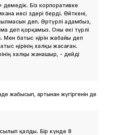
» демедік. Біз корпоративке
ана иесі өздері берді. Өйткені,
ысылмасын деп. Әртүрлі адамбыз,
 ма деп қорқамыз. Оны екі түрлі
19:39
 Мен батыс өңірін жабайы деп
тыс өңірінің халқы жасаған.
ірінің халқы жанашыр, - дейді
18:45
енде жабысып, артынан жүгіргенін де
сылып қалды. Бір күнде 8
17:34