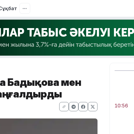
Сұқбат
иға Бадықова мен
аңғалдырды
10:56