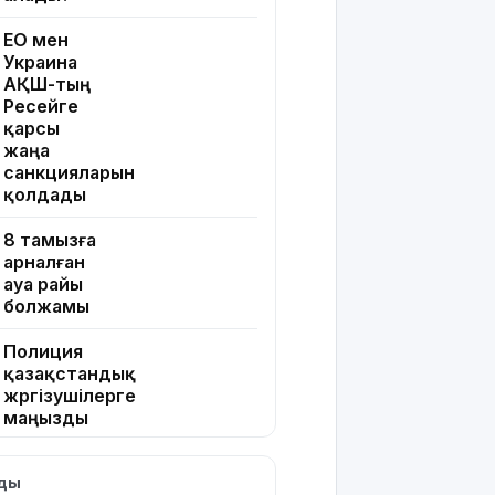
ЕО мен
Украина
АҚШ-тың
Ресейге
қарсы
жаңа
санкцияларын
қолдады
8 тамызға
арналған
ауа райы
болжамы
Полиция
қазақстандық
жүргізушілерге
маңызды
ескерту
жасады
лды