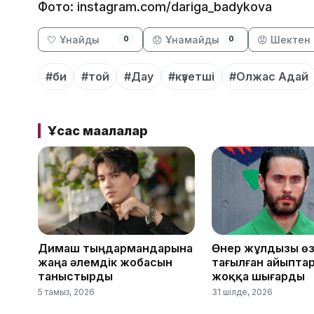
Фото: instagram.com/dariga_badykova
🤍 Ұнайды
😞 Ұнамайды
😡 Шектен 
0
0
#би
#той
#Дау
#күзетші
#Олжас Адай
Ұқсас мақалалар
Димаш тыңдармандарына
Өнер жұлдызы өз
жаңа әлемдік жобасын
тағылған айыпта
таныстырды
жоққа шығарды
5 тамыз, 2026
31 шілде, 2026