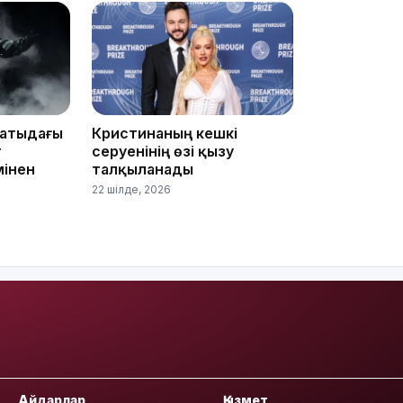
13:14
матыдағы
Кристинаның кешкі
т
серуенінің өзі қызу
мінен
талқыланады
22 шілде, 2026
13:08
Айдарлар
Қызмет