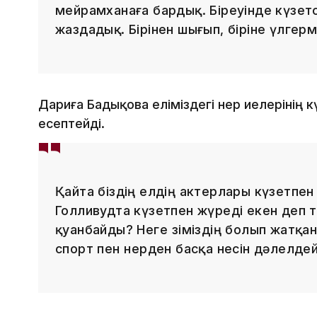
мейрамханаға бардық. Біреуінде күзетсі
жаздадық. Бірінен шығып, біріне үлгер
Дариға Бадықова еліміздегі өнер иелерінің 
есептейді.
Қайта біздің елдің актерлары күзетпен
Голливудта күзетпен жүреді екен деп т
қуанбайды? Неге өзіміздің болып жатқа
спорт пен өнерден басқа несін дәлелдей