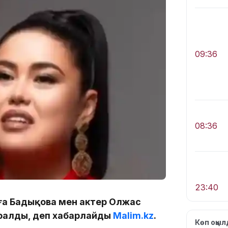
09:36
08:36
23:40
ға Бадықова мен актер Олжас
ралды, деп хабарлайды
Malim.kz
.
Көп оқы