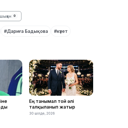
шыққан
0
15:33
#Дариға Бадықова
#күзет
15:04
14:10
іне
Ең танымал той әлі
рды
талқыланып жатыр
30 шілде, 2026