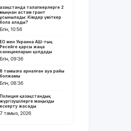
Тоқаев
Қазақстанда талапкерлерге 2
Ардақ
мыңнан астам грант
Әмірқұловтың
ұсынылады: Кімдер үміткер
отбасына
бола алады?
көңіл
Бүгін, 10:56
айтты
ЕО мен Украина АҚШ-тың
Құрылысшыларға
Ресейге қарсы жаңа
құрмет:
санкцияларын қолдады
Қызылордада
Бүгін, 09:36
сала
үздіктері
8 тамызға арналған ауа райы
марапатталды
болжамы
Бүгін, 08:36
Қайрат
Сатыбалдының
Полиция қазақстандық
ұлына
жүргізушілерге маңызды
тиесілі
ескерту жасады
болған
7 тамыз, 2026
«Байсат»
базары
жаңа иесін