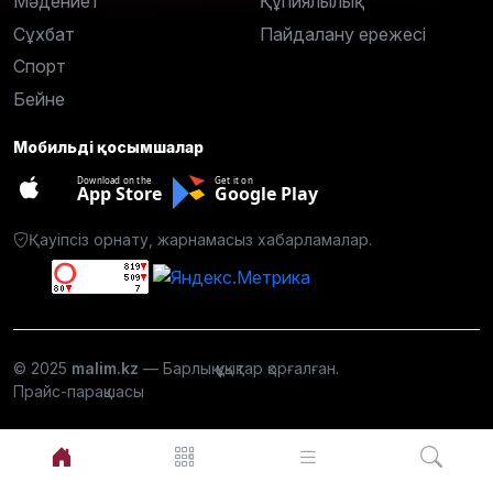
Мәдениет
Құпиялылық
Сұхбат
Пайдалану ережесі
Спорт
Бейне
Мобильді қосымшалар
Download on the
Get it on
App Store
Google Play
Қауіпсіз орнату, жарнамасыз хабарламалар.
© 2025
malim.kz
— Барлық құқықтар қорғалған.
Прайс-парақшасы