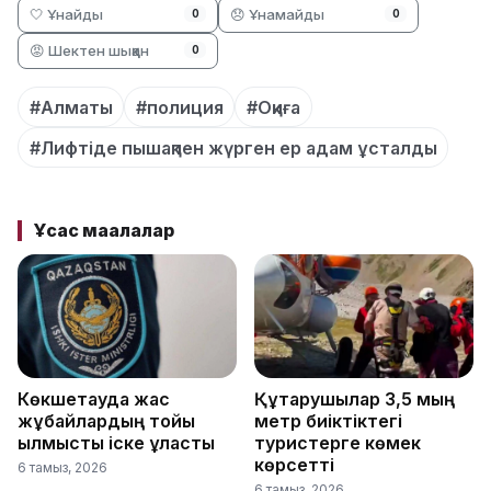
🤍 Ұнайды
😞 Ұнамайды
0
0
😡 Шектен шыққан
0
#Алматы
#полиция
#Оқиға
#Лифтіде пышақпен жүрген ер адам ұсталды
Ұқсас мақалалар
Көкшетауда жас
Құтқарушылар 3,5 мың
жұбайлардың тойы
метр биіктіктегі
қылмыстық іске ұласты
туристерге көмек
көрсетті
6 тамыз, 2026
6 тамыз, 2026