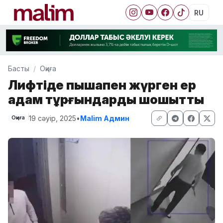
RU
Басты
Оқиға
Лифтіде пышақпен жүрген ер
адам тұрғындарды шошытты
19 сәуір, 2025
•
Malim Админ
Оқиға