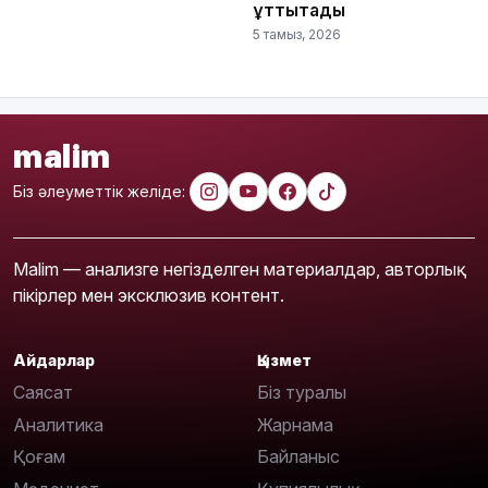
құттықтады
5 тамыз, 2026
malim
Біз әлеуметтік желіде:
Malim — анализге негізделген материалдар, авторлық
пікірлер мен эксклюзив контент.
Айдарлар
Қызмет
Саясат
Біз туралы
Аналитика
Жарнама
Қоғам
Байланыс