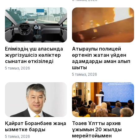
Еліміздің үш қаласында
Атыраулық полицей
жүргізушісіз көліктер
өртеніп жатқан үйден
сынақтан өткізіледі
адамдарды аман алып
шықты
5 тамыз, 2026
5 тамыз, 2026
Қайрат Боранбаев жаңа
Тоқаев Ұлттық архив
қызметке барды
ұжымын 20 жылдық
мерейтойымен
5 тамыз, 2026