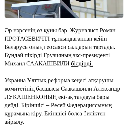
Әр нәрсенің өз құны бар. Журналист Роман
ПРОТАСЕВИЧТІ тұтқындағаннан кейін
Беларусь оның геосаяси салдарын тартады.
Бұндай пікірді Грузияның экс-президенті
Михаил СААКАШВИЛИ
білдірді.
Украина Ұлттық реформа кеңесі атқарушы
комитетінің басшысы Саакашвили Александр
ЛУКАШЕНКОНЫҢ екі-ақ таңдауы бары
дейді. Біріншісі
–
Ресей Федерациясының
құрамына кіру. Екіншісі болса биліктен
айрылу.