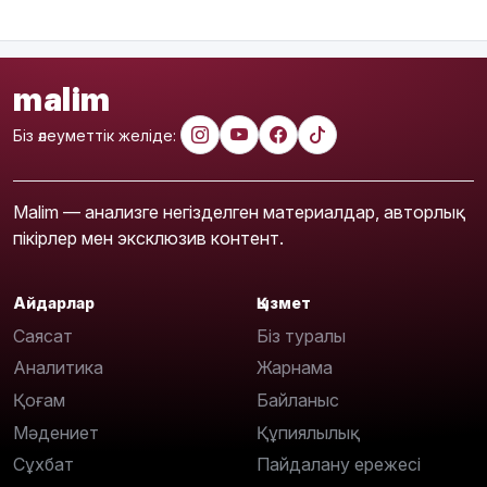
malim
Біз әлеуметтік желіде:
Malim — анализге негізделген материалдар, авторлық
пікірлер мен эксклюзив контент.
Айдарлар
Қызмет
Саясат
Біз туралы
Аналитика
Жарнама
Қоғам
Байланыс
Мәдениет
Құпиялылық
Сұхбат
Пайдалану ережесі