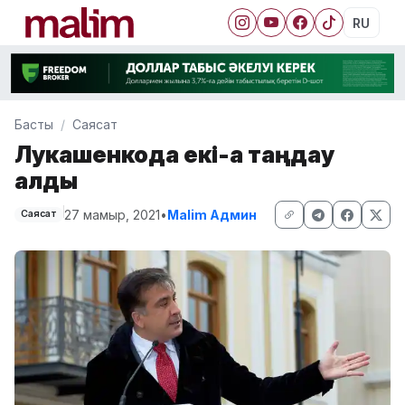
RU
Басты
Саясат
Лукашенкода екі-ақ таңдау
қалды
27 мамыр, 2021
•
Malim Админ
Саясат