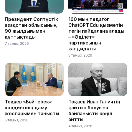
Президент Солтүстік
160 мың педагог
Қазақстан облысының
ChatGPT Edu қызметін
90 жылдығымен
тегін пайдалана алады
құттықтады
– «Әділет»
партиясының
7 тамыз, 2026
кандидаты
5 тамыз, 2026
Тоқаев «Бәйтерек»
Тоқаев Иван Гапичтің
холдингінің даму
қайтыс болуына
жоспарымен танысты
байланысты көңіл
айтты
5 тамыз, 2026
4 тамыз, 2026