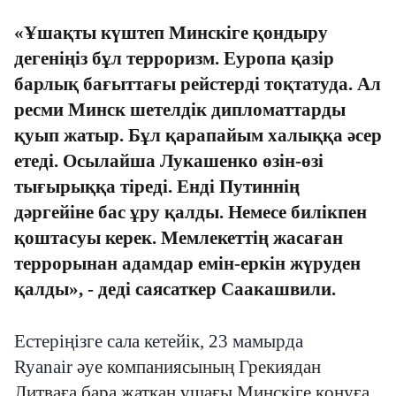
«Ұшақты күштеп Минскіге қондыру
дегеніңіз бұл терроризм. Еуропа қазір
барлық бағыттағы рейстерді тоқтатуда. Ал
ресми Минск шетелдік дипломаттарды
қуып жатыр. Бұл қарапайым халыққа әсер
етеді. Осылайша Лукашенко өзін
-
өзі
тығырыққа тіреді. Енді Путиннің
дәргейіне бас ұру қалды. Немесе билікпен
қоштасуы керек. Мемлекеттің жасаған
террорынан адамдар емін-еркін жүруден
қалды», - деді саясаткер Саакашвили.
Естеріңізге сала кетейік, 23 мамырда
Ryanair
әуе компаниясының Грекиядан
Литваға бара жатқан ұшағы Минскіге қонуға