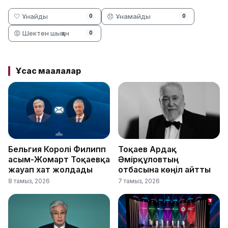
🤍 Ұнайды
😞 Ұнамайды
0
0
😡 Шектен шыққан
0
Ұқсас мақалалар
Бельгия Королі Филипп
Тоқаев Ардақ
Қасым-Жомарт Тоқаевқа
Әмірқұловтың
жауап хат жолдады
отбасына көңіл айтты
8 тамыз, 2026
7 тамыз, 2026