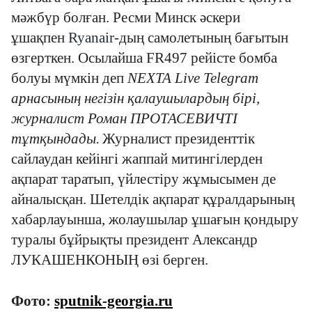
мәжбүр болған. Ресми Минск әскери
ұшақпен
Ryanair
-
дың самолетының бағытын
өзгерткен. Осылайша FR497
рейісте бомба
болуы мүмкін деп
NEXTA Live Telegram
арнасының негізін қалаушылардың бірі,
журналист Роман ПРОТАСЕВИЧТІ
тұтқындады.
Журналист президенттік
сайлаудан кейінгі жаппай митингілерден
ақпарат таратып, үйлестіру жұмысымен де
айналысқан. Шетелдік ақпарат құралдарының
хабарлауынша, жолаушылар ұшағын қондыру
туралы бұйрықты президент Александр
ЛУКАШЕНКОНЫҢ өзі берген.
Фото:
sputnik-georgia.ru